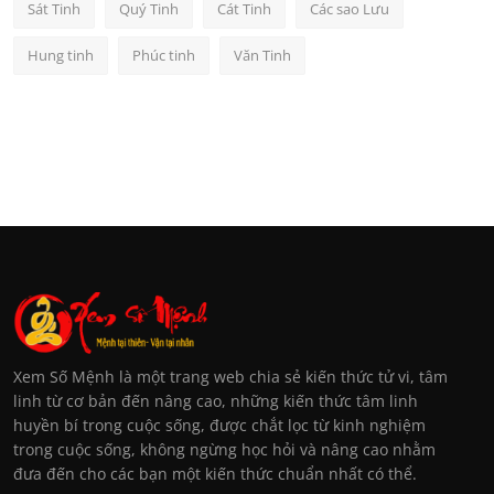
Sát Tinh
Quý Tinh
Cát Tinh
Các sao Lưu
Hung tinh
Phúc tinh
Văn Tinh
Xem Số Mệnh là một trang web chia sẻ kiến thức tử vi, tâm
linh từ cơ bản đến nâng cao, những kiến thức tâm linh
huyền bí trong cuộc sống, được chắt lọc từ kinh nghiệm
trong cuộc sống, không ngừng học hỏi và nâng cao nhằm
đưa đến cho các bạn một kiến thức chuẩn nhất có thể.