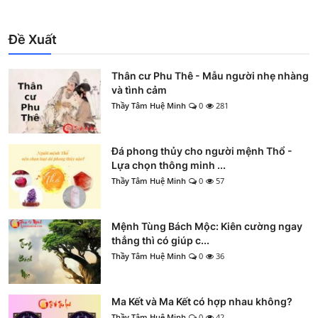
Đề Xuất
Thân cư Phu Thê - Mẫu người nhẹ nhàng
và tình cảm
Thầy Tâm Huệ Minh
0
281
Đá phong thủy cho người mệnh Thổ -
Lựa chọn thông minh ...
Thầy Tâm Huệ Minh
0
57
Mệnh Tùng Bách Mộc: Kiên cường ngay
thẳng thì có giúp c...
Thầy Tâm Huệ Minh
0
36
Ma Kết và Ma Kết có hợp nhau không?
Thầy Tâm Huệ Minh
0
42