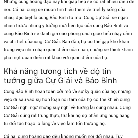
Những cung hoàng đạo này khi giap tiếp sẽ có rất nhiều điều để
nói. Cả hai cung sẽ muốn tìm hiểu thêm về triết lý sống của
nhau, đặc biệt là cung Bảo Bình tò mò. Cung Cự Giải sẽ ngạc
nhiên trước những ý tưởng mới liên tục của cung Bảo Bình và
cung Bảo Bình sẽ đánh giá cao phong cách giao tiếp nhạy cảm
và chi tiết củacung Cự Giải. Ban đầu, họ có thể gặp khó khăn
trong việc nhìn nhận quan điểm của nhau, nhưng sẽ thích khám
phá một quan điểm rất khác với quan điểm của họ.
Khả năng tương tích về độ tin
tưởng giữa Cự Giải và Bảo Bình
Cung Bảo Bình hoàn toàn cởi mở về sự kỳ quặc của họ, nhưng
việc đi sâu vào sự hỗn loạn nội tâm của họ có thể khiến cung
Cự Giải nghi ngờ những suy nghĩ về tương lai cùng nhau. CUng
Cự Giải cũng rất trung thực, trừ khi họ sợ phản ứng hung hăng
từ đối tác hoặc lo lắng về việc làm tổn thương họ.
Cả hai cung hoàng đạo đều không muốn nói dối nhau. Tuy