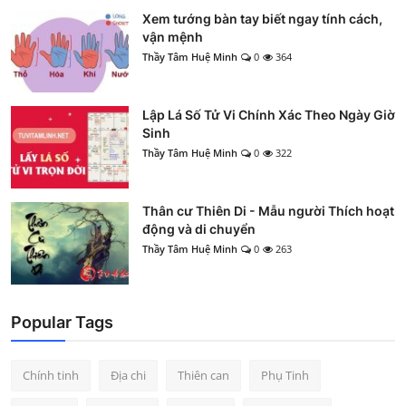
Xem tướng bàn tay biết ngay tính cách,
vận mệnh
Thầy Tâm Huệ Minh
0
364
Lập Lá Số Tử Vi Chính Xác Theo Ngày Giờ
Sinh
Thầy Tâm Huệ Minh
0
322
Thân cư Thiên Di - Mẫu người Thích hoạt
động và di chuyển
Thầy Tâm Huệ Minh
0
263
Popular Tags
Chính tinh
Địa chi
Thiên can
Phụ Tinh