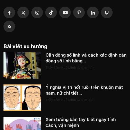
Bài viết xu hướng
Căn đồng số lính và cách xác định căn
đồng số lính bằng...
Thầy Tâm Huệ Minh
0
1.1k
Ý nghĩa vị trí nốt ruồi trên khuôn mặt
nam, nữ chi tiết...
Thầy Tâm Huệ Minh
0
395
Xem tướng bàn tay biết ngay tính
cách, vận mệnh