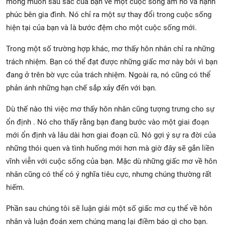
mong muốn sâu sắc của bạn về một cuộc sống ấm no và hạnh
phúc bên gia đình. Nó chỉ ra một sự thay đổi trong cuộc sống
hiện tại của bạn và là bước đệm cho một cuộc sống mới.
Trong một số trường hợp khác, mơ thấy hôn nhân chỉ ra những
trách nhiệm. Bạn có thể đạt được những giấc mơ này bởi vì bạn
đang ở trên bờ vực của trách nhiệm. Ngoài ra, nó cũng có thể
phản ánh những hạn chế sắp xảy đến với bạn.
Dù thế nào thì việc mơ thấy hôn nhân cũng tượng trưng cho sự
ổn định . Nó cho thấy rằng bạn đang bước vào một giai đoạn
mới ổn định và lâu dài hơn giai đoạn cũ. Nó gợi ý sự ra đời của
những thói quen và tình huống mới hơn mà giờ đây sẽ gắn liền
vĩnh viễn với cuộc sống của bạn. Mặc dù những giấc mơ về hôn
nhân cũng có thể có ý nghĩa tiêu cực, nhưng chúng thường rất
hiếm.
Phần sau chúng tôi sẽ luận giải một số giấc mơ cụ thể về hôn
nhân và luận đoán xem chúng mang lại điềm báo gì cho bạn.