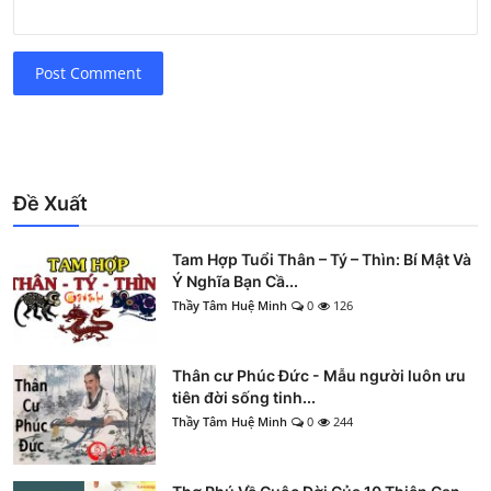
Post Comment
Đề Xuất
Tam Hợp Tuổi Thân – Tý – Thìn: Bí Mật Và
Ý Nghĩa Bạn Cầ...
Thầy Tâm Huệ Minh
0
126
Thân cư Phúc Đức - Mẫu người luôn ưu
tiên đời sống tinh...
Thầy Tâm Huệ Minh
0
244