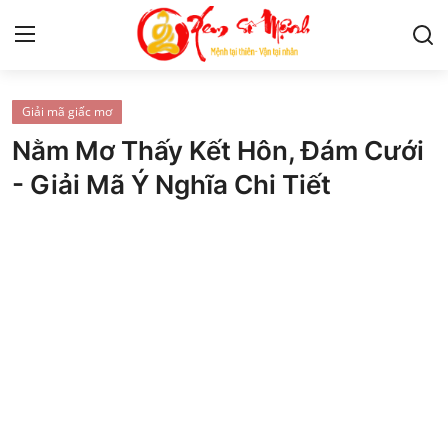
Giải mã giấc mơ
Tử Vi
Nằm Mơ Thấy Kết Hôn, Đám Cưới
Kiến Thức
- Giải Mã Ý Nghĩa Chi Tiết
Tâm linh
Phong thủy
Cung hoàng đạo
Nhân tướng học
Giải mã giấc mơ