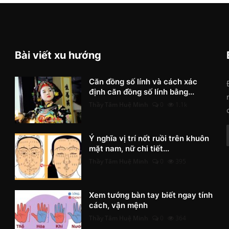
Bài viết xu hướng
Căn đồng số lính và cách xác
định căn đồng số lính bằng...
Thầy Tâm Huệ Minh
0
1.1k
Ý nghĩa vị trí nốt ruồi trên khuôn
mặt nam, nữ chi tiết...
Thầy Tâm Huệ Minh
0
395
Xem tướng bàn tay biết ngay tính
cách, vận mệnh
Thầy Tâm Huệ Minh
0
364