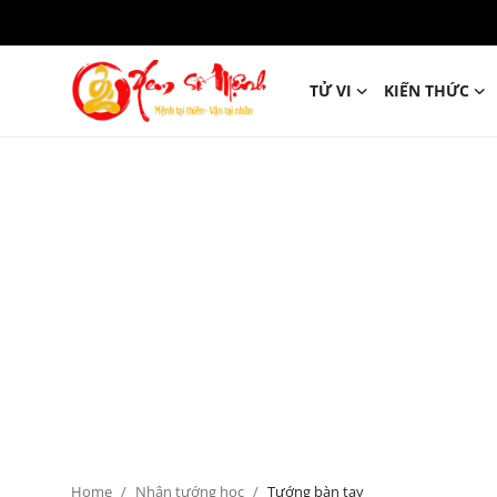
TỬ VI
KIẾN THỨC
Tử Vi
Kiến Thức
Tâm linh
Phong thủy
Cung hoàng đạo
Nhân tướng học
Giải mã giấc mơ
Home
Nhân tướng học
Tướng bàn tay