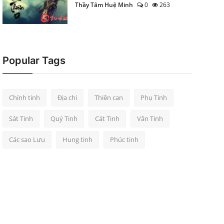
Thầy Tâm Huệ Minh
0
263
Popular Tags
Chính tinh
Địa chi
Thiên can
Phụ Tinh
Sát Tinh
Quý Tinh
Cát Tinh
Văn Tinh
Các sao Lưu
Hung tinh
Phúc tinh