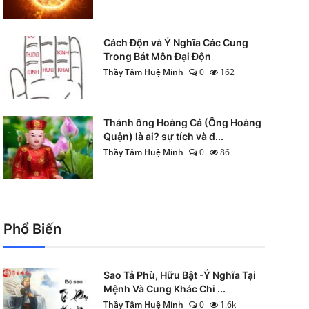
Cách Độn và Ý Nghĩa Các Cung
Trong Bát Môn Đại Độn
Thầy Tâm Huệ Minh
0
162
Thánh ông Hoàng Cả (Ông Hoàng
Quận) là ai? sự tích và đ...
Thầy Tâm Huệ Minh
0
86
Phổ Biến
Sao Tả Phù, Hữu Bật -Ý Nghĩa Tại
Mệnh Và Cung Khác Chi ...
Thầy Tâm Huệ Minh
0
1.6k