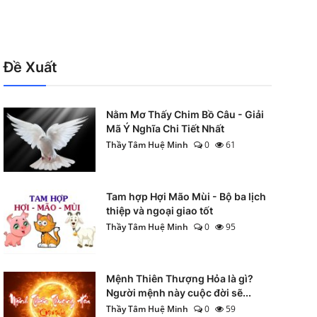
Đề Xuất
Nằm Mơ Thấy Chim Bồ Câu - Giải
Mã Ý Nghĩa Chi Tiết Nhất
Thầy Tâm Huệ Minh
0
61
Tam hợp Hợi Mão Mùi - Bộ ba lịch
thiệp và ngoại giao tốt
Thầy Tâm Huệ Minh
0
95
Mệnh Thiên Thượng Hỏa là gì?
Người mệnh này cuộc đời sẽ...
Thầy Tâm Huệ Minh
0
59