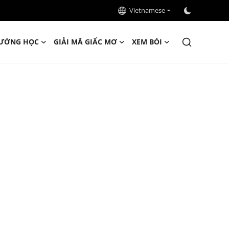
Vietnamese
ƯỚNG HỌC
GIẢI MÃ GIẤC MƠ
XEM BÓI