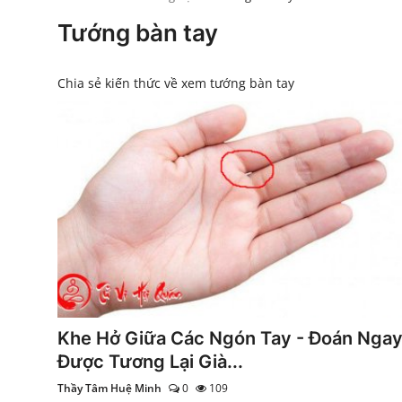
Xem Bói
Tướng bàn tay
Vietnamese
Chia sẻ kiến thức về xem tướng bàn tay
Khe Hở Giữa Các Ngón Tay - Đoán Nga
Được Tương Lại Già...
Thầy Tâm Huệ Minh
0
109