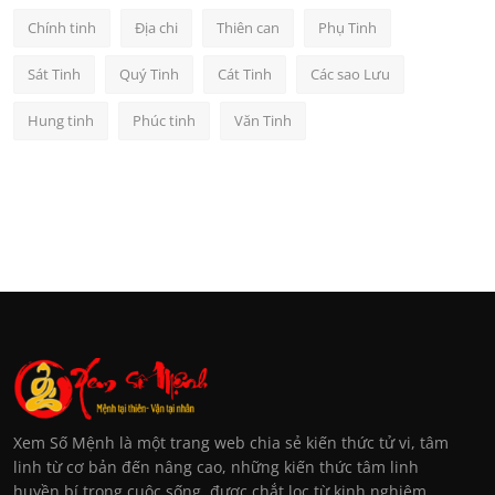
Chính tinh
Địa chi
Thiên can
Phụ Tinh
Sát Tinh
Quý Tinh
Cát Tinh
Các sao Lưu
Hung tinh
Phúc tinh
Văn Tinh
Xem Số Mệnh là một trang web chia sẻ kiến thức tử vi, tâm
linh từ cơ bản đến nâng cao, những kiến thức tâm linh
huyền bí trong cuộc sống, được chắt lọc từ kinh nghiệm