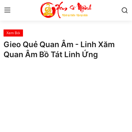
Xem Bói
Tử Vi
Gieo Quẻ Quan Âm - Linh Xăm
Kiến Thức
Quan Âm Bồ Tát Linh Ứng
Tâm linh
Phong thủy
Cung hoàng đạo
Nhân tướng học
Giải mã giấc mơ