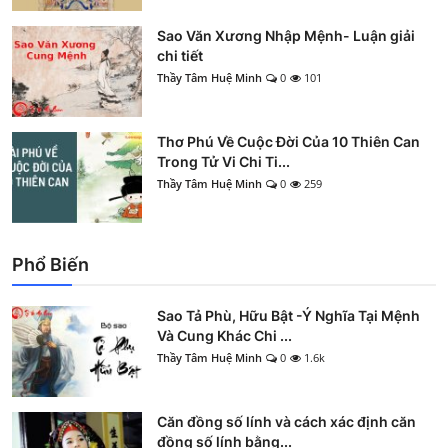
Sao Văn Xương Nhập Mệnh- Luận giải
chi tiết
Thầy Tâm Huệ Minh
0
101
Thơ Phú Về Cuộc Đời Của 10 Thiên Can
Trong Tử Vi Chi Ti...
Thầy Tâm Huệ Minh
0
259
Phổ Biến
Sao Tả Phù, Hữu Bật -Ý Nghĩa Tại Mệnh
Và Cung Khác Chi ...
Thầy Tâm Huệ Minh
0
1.6k
Căn đồng số lính và cách xác định căn
đồng số lính bằng...