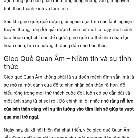
đại thông qua các phần mềm ứng dụng nhưng vẫn giữ nguyên
tinh thần thành kính và tâm linh.
Sau khi gieo quẻ, quẻ được giải nghĩa dựa trên các kinh nghiệm
truyền thống, từng lời giải được hiểu như một lời dạy, một cảnh
báo hoặc một chỉ dẫn để người gieo quẻ có thể nhìn nhận lại
hoàn cảnh, tìm ra hướng đi đúng đắn cho bản thân.
Gieo Quẻ Quan Âm – Niềm tin và sự tỉnh
thức
Gieo quẻ Quan Âm không phải là sự đoán mệnh định sẵn, mà là
sự mở ra một cánh cửa để ta nhìn nhận bản thân rõ hơn, để
hiểu rằng trong mọi thử thách cuộc đời, luôn có sự dẫn dắt và
một ánh sáng từ bi soi rọi. Đó chính là lời nhắc nhở rằng
nỗ lực
của bản thân cùng với sự tin tưởng vào tâm linh sẽ giúp ta vượt
qua mọi trở ngại
.
Ngày nay, dù xã hội hiện đại phát triển, việc gieo quẻ Quan Âm