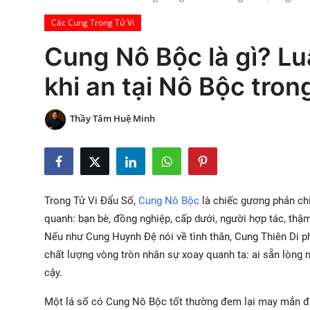
Xem Bói
Các Cung Trong Tử Vi
Cung Nô Bộc là gì? Lu
Vietnamese
khi an tại Nô Bộc trong
Thầy Tâm Huệ Minh
Trong Tử Vi Đẩu Số,
Cung Nô Bộc
là chiếc gương phản ch
quanh: bạn bè, đồng nghiệp, cấp dưới, người hợp tác, thậ
Nếu như Cung Huynh Đệ nói về tình thân, Cung Thiên Di ph
chất lượng vòng tròn nhân sự xoay quanh ta: ai sẵn lòng n
cậy.
Một lá số có Cung Nô Bộc tốt thường đem lại may mắn đặc