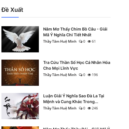
Đề Xuất
Nằm Mơ Thấy Chim Bồ Câu - Giải
Mã Ý Nghĩa Chi Tiết Nhất
Thầy Tâm Huệ Minh
0
61
Tra Cứu Thần Số Học Cá Nhân Hóa
Cho Mọi Lĩnh Vực
Thầy Tâm Huệ Minh
0
196
Luận Giải Ý Nghĩa Sao Đà La Tại
Mệnh và Cung Khác Trong...
Thầy Tâm Huệ Minh
0
246