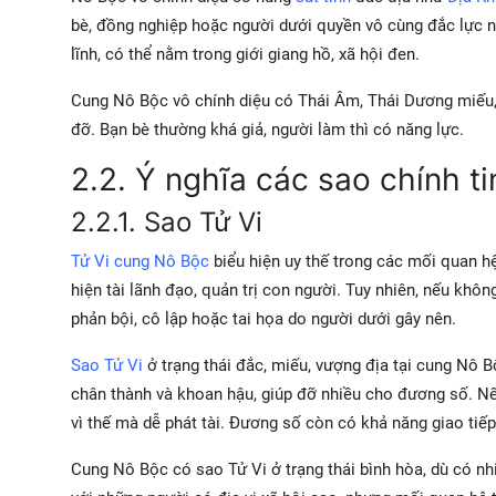
bè, đồng nghiệp hoặc người dưới quyền vô cùng đắc lực nh
lĩnh, có thể nằm trong giới giang hồ, xã hội đen.
Cung Nô Bộc vô chính diệu có Thái Âm, Thái Dương miếu, 
đỡ. Bạn bè thường khá giả, người làm thì có năng lực.
2.2. Ý nghĩa các sao chính t
2.2.1. Sao Tử Vi
Tử Vi cung Nô Bộc
biểu hiện uy thế trong các mối quan hệ x
hiện tài lãnh đạo, quản trị con người. Tuy nhiên, nếu không
phản bội, cô lập hoặc tai họa do người dưới gây nên.
Sao Tử Vi
ở trạng thái đắc, miếu, vượng địa tại cung Nô 
chân thành và khoan hậu, giúp đỡ nhiều cho đương số. Nếu
vì thế mà dễ phát tài. Đương số còn có khả năng giao tiếp
Cung Nô Bộc có sao Tử Vi ở trạng thái bình hòa, dù có nh