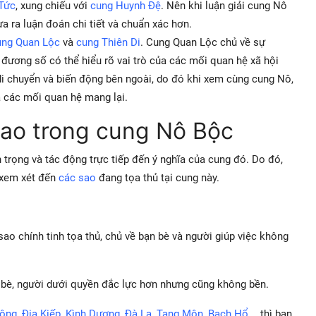
Tức
, xung chiếu với
cung Huynh Đệ
. Nên khi luận giải cung Nô
a ra luận đoán chi tiết và chuẩn xác hơn.
ung Quan Lộc
và
cung Thiên Di
. Cung Quan Lộc chủ về sự
đương số có thể hiểu rõ vai trò của các mối quan hệ xã hội
 di chuyển và biến động bên ngoài, do đó khi xem cùng cung Nô,
 các mối quan hệ mang lại.
 sao trong cung Nô Bộc
n trọng và tác động trực tiếp đến ý nghĩa của cung đó. Do đó,
 xem xét đến
các sao
đang tọa thủ tại cung này.
ao chính tinh tọa thủ, chủ về bạn bè và người giúp việc không
n bè, người dưới quyền đắc lực hơn nhưng cũng không bền.
hông
,
Địa Kiếp
,
Kình Dương
,
Đà La
,
Tang Môn
,
Bạch Hổ
,… thì bạn