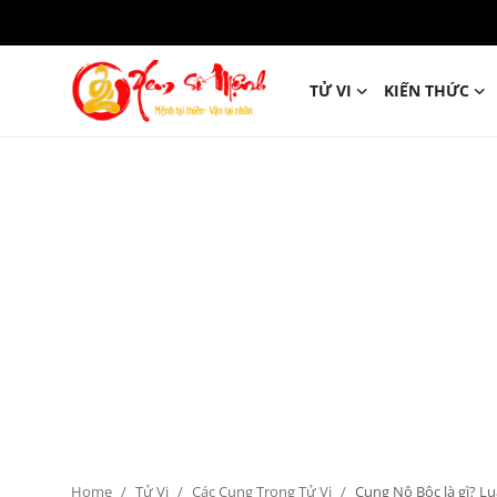
TỬ VI
KIẾN THỨC
Tử Vi
Kiến Thức
Tâm linh
Phong thủy
Cung hoàng đạo
Nhân tướng học
Giải mã giấc mơ
Home
Tử Vi
Các Cung Trong Tử Vi
Cung Nô Bộc là gì? Luậ