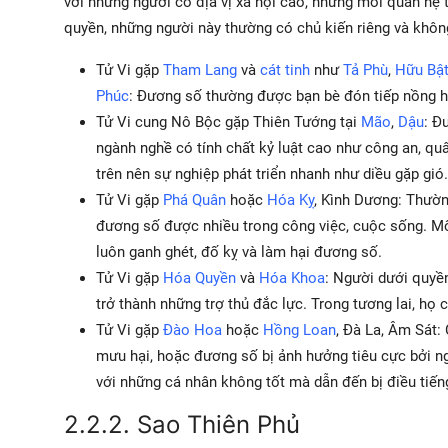
với những người có địa vị xã hội cao, nhưng mối quan hệ 
quyền, những người này thường có chủ kiến riêng và khôn
Tử Vi gặp
Tham Lang
và
cát tinh
như
Tả Phù
,
Hữu Bậ
Phúc
: Đương số thường được bạn bè đón tiếp nồng 
Tử Vi cung Nô Bộc gặp Thiên Tướng tại
Mão
,
Dậu
: Đ
ngành nghề có tính chất kỷ luật cao như công an, qu
trên nên sự nghiệp phát triển nhanh như diều gặp gió.
Tử Vi gặp
Phá Quân
hoặc
Hóa Kỵ
, Kình Dương: Thườ
đương số được nhiều trong công việc, cuộc sống. Mố
luôn ganh ghét, đố kỵ và làm hại đương số.
Tử Vi gặp
Hóa Quyền
và
Hóa Khoa
: Người dưới quyề
trở thành những trợ thủ đắc lực. Trong tương lai, họ 
Tử Vi gặp
Đào Hoa
hoặc
Hồng Loan
, Đà La, Âm Sát:
mưu hại, hoặc đương số bị ảnh hưởng tiêu cực bởi n
với những cá nhân không tốt mà dẫn đến bị điều tiếng 
2.2.2. Sao Thiên Phủ