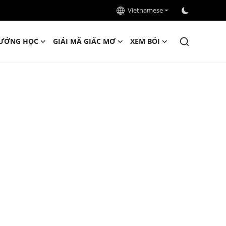
Vietnamese
ƯỚNG HỌC
GIẢI MÃ GIẤC MƠ
XEM BÓI