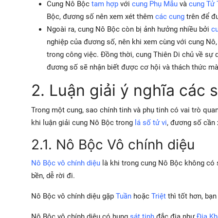
Cung Nô Bộc
tam hợp
với
cung Phụ Mẫu
và
cung Tử 
Bộc, đương số nên xem xét thêm
các cung
trên để đư
Ngoài ra, cung Nô Bộc còn bị ảnh hưởng nhiều bởi
c
nghiệp của đương số, nên khi xem cùng với cung Nô, 
trong công việc. Đồng thời, cung Thiên Di chủ về sự
đương số sẽ nhận biết được cơ hội và thách thức mà
2. Luận giải ý nghĩa các
Trong một cung, sao chính tinh và phụ tinh có vai trò qua
khi luận giải cung Nô Bộc trong
lá số tử vi
, đương số cần
2.1. Nô Bộc Vô chính diệu
Nô Bộc vô chính diệu
là khi trong cung Nô Bộc không có s
bền, dễ rời đi.
Nô Bộc vô chính diệu gặp
Tuần
hoặc
Triệt
thì tốt hơn, bạ
Nô Bộc vô chính diệu có hung
sát tinh
đắc địa như
Địa K