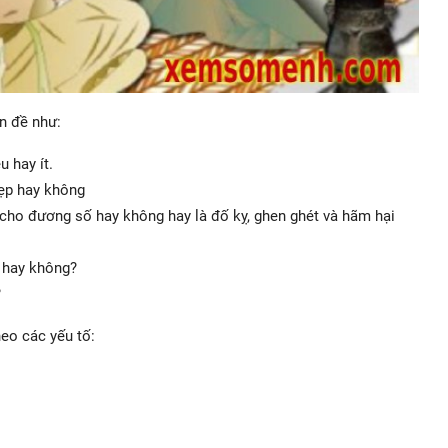
ấn đề như:
 hay ít.
đẹp hay không
 cho đương số hay không hay là đố kỵ, ghen ghét và hãm hại
 hay không?
?
eo các yếu tố: