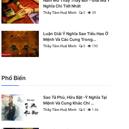
Nằm Mơ Thấy Thầy Bói - Giải Mã Ý
Nghĩa Chi Tiết Nhất
Thầy Tâm Huệ Minh
0
39
Luận Giải Ý Nghĩa Sao Tiểu Hao Ở
Mệnh Và Các Cung Trong...
Thầy Tâm Huệ Minh
0
190
Phổ Biến
Sao Tả Phù, Hữu Bật -Ý Nghĩa Tại
Mệnh Và Cung Khác Chi ...
Thầy Tâm Huệ Minh
0
1.6k