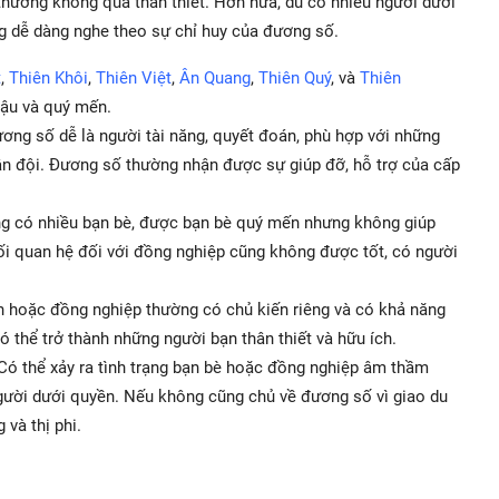
thường không quá thân thiết. Hơn nữa, dù có nhiều người dưới
g dễ dàng nghe theo sự chỉ huy của đương số.
t
,
Thiên Khôi
,
Thiên Việt
,
Ân Quang
,
Thiên Quý
, và
Thiên
hậu và quý mến.
ương số dễ là người tài năng, quyết đoán, phù hợp với những
ân đội. Đương số thường nhận được sự giúp đỡ, hỗ trợ của cấp
ng có nhiều bạn bè, được bạn bè quý mến nhưng không giúp
i quan hệ đối với đồng nghiệp cũng không được tốt, có người
n hoặc đồng nghiệp thường có chủ kiến riêng và có khả năng
có thể trở thành những người bạn thân thiết và hữu ích.
 Có thể xảy ra tình trạng bạn bè hoặc đồng nghiệp âm thầm
gười dưới quyền. Nếu không cũng chủ về đương số vì giao du
và thị phi.