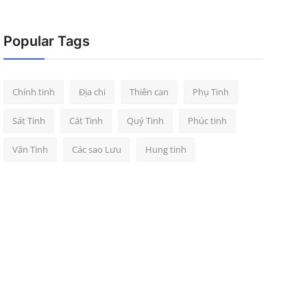
Popular Tags
Chính tinh
Địa chi
Thiên can
Phụ Tinh
Sát Tinh
Cát Tinh
Quý Tinh
Phúc tinh
Văn Tinh
Các sao Lưu
Hung tinh