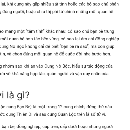
lại, khi cung này gặp nhiều sát tinh hoặc các bộ sao chủ phản
ng đúng người, hoặc chịu thị phi từ chính những mối quan hệ
sao mang một “tâm tính” khác nhau: có sao chủ bạn bè trung
ỉ mối quan hệ hợp tác bền vững, có sao lại ám chỉ đồng nghiệp
i Cung Nô Bộc không chỉ để biết “bạn bè ra sao”, mà còn giúp
tin, và chọn đúng mối quan hệ để cuộc đời nhẹ bước hơn.
ừng nhóm sao khi an vào Cung Nô Bộc, hiểu sự tác động của
 hơn về khả năng hợp tác, quản người và vận quý nhân của
 là gì?
oặc cung Bạn Bè) là một trong 12 cung chính, đứng thứ sáu
ước cung Thiên Di và sau cung Quan Lộc trên lá số tử vi.
bạn bè, đồng nghiệp, cấp trên, cấp dưới hoặc những người