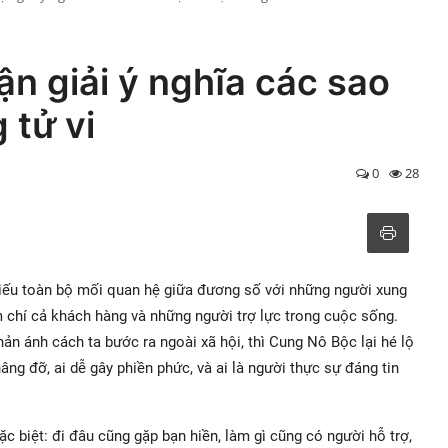
ận giải ý nghĩa các sao
 tử vi
0
28
iếu toàn bộ mối quan hệ giữa đương số với những người xung
m chí cả khách hàng và những người trợ lực trong cuộc sống.
ản ánh cách ta bước ra ngoài xã hội, thì Cung Nô Bộc lại hé lộ
âng đỡ, ai dễ gây phiền phức, và ai là người thực sự đáng tin
 biệt: đi đâu cũng gặp bạn hiền, làm gì cũng có người hỗ trợ,