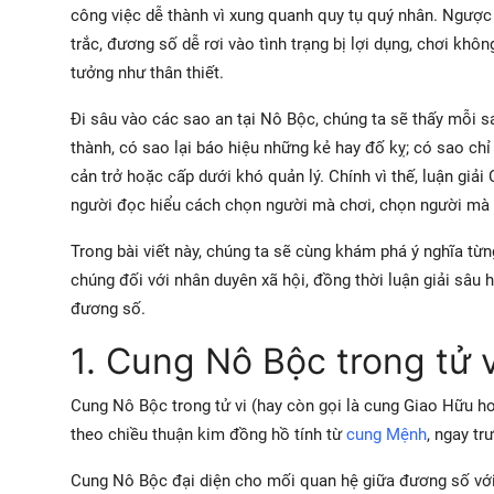
công việc dễ thành vì xung quanh quy tụ quý nhân. Ngược 
trắc, đương số dễ rơi vào tình trạng bị lợi dụng, chơi khô
tưởng như thân thiết.
Đi sâu vào các sao an tại Nô Bộc, chúng ta sẽ thấy mỗi 
thành, có sao lại báo hiệu những kẻ hay đố kỵ; có sao ch
cản trở hoặc cấp dưới khó quản lý. Chính vì thế, luận giả
người đọc hiểu cách chọn người mà chơi, chọn người mà 
Trong bài viết này, chúng ta sẽ cùng khám phá ý nghĩa t
chúng đối với nhân duyên xã hội, đồng thời luận giải sâu
đương số.
1. Cung Nô Bộc trong tử vi
Cung Nô Bộc trong tử vi (hay còn gọi là cung Giao Hữu h
theo chiều thuận kim đồng hồ tính từ
cung Mệnh
, ngay tr
Cung Nô Bộc đại diện cho mối quan hệ giữa đương số với 