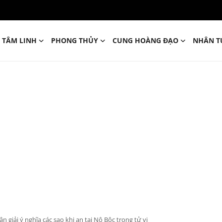
TÂM LINH
PHONG THỦY
CUNG HOÀNG ĐẠO
NHÂN T
n giải ý nghĩa các sao khi an tại Nô Bộc trong tử vi