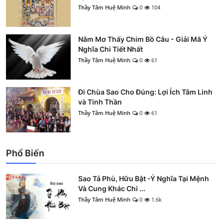
Thầy Tâm Huệ Minh
0
104
Nằm Mơ Thấy Chim Bồ Câu - Giải Mã Ý
Nghĩa Chi Tiết Nhất
Thầy Tâm Huệ Minh
0
61
Đi Chùa Sao Cho Đúng: Lợi Ích Tâm Linh
và Tinh Thần
Thầy Tâm Huệ Minh
0
61
Phổ Biến
Sao Tả Phù, Hữu Bật -Ý Nghĩa Tại Mệnh
Và Cung Khác Chi ...
Thầy Tâm Huệ Minh
0
1.6k