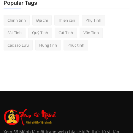
Popular Tags
Chính tinh
Địa chi
Thiên can
Phụ Tinh
Sát Tinh
Quý Tinh
Cát Tinh
Văn Tinh
Các sao Lưu
Hung tinh
Phúc tinh
Xem Số Mệnh là một trang web chia sẻ kiến thức tử vi, tâm