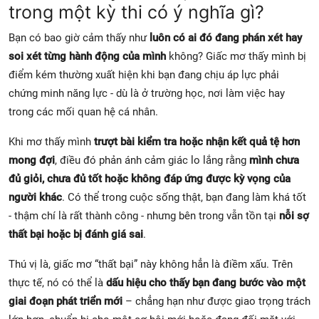
trong một kỳ thi có ý nghĩa gì?
Bạn có bao giờ cảm thấy như
luôn có ai đó đang phán xét hay
soi xét từng hành động của mình
không? Giấc mơ thấy mình bị
điểm kém thường xuất hiện khi bạn đang chịu áp lực phải
chứng minh năng lực - dù là ở trường học, nơi làm việc hay
trong các mối quan hệ cá nhân.
Khi mơ thấy mình
trượt bài kiểm tra hoặc nhận kết quả tệ hơn
mong đợi
, điều đó phản ánh cảm giác lo lắng rằng
mình chưa
đủ giỏi, chưa đủ tốt hoặc không đáp ứng được kỳ vọng của
người khác
. Có thể trong cuộc sống thật, bạn đang làm khá tốt
- thậm chí là rất thành công - nhưng bên trong vẫn tồn tại
nỗi sợ
thất bại hoặc bị đánh giá sai
.
Thú vị là, giấc mơ “thất bại” này không hẳn là điềm xấu. Trên
thực tế, nó có thể là
dấu hiệu cho thấy bạn đang bước vào một
giai đoạn phát triển mới
– chẳng hạn như được giao trọng trách