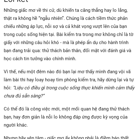
Những giấc mơ về thi cử, dù khiến ta căng thẳng hay lo lắng,
thật ra không hề “ngẫu nhiên”. Chúng là cách tiềm thức phản
chiếu những áp lực, nỗi sợ và cả khát vọng vượt lên của bạn
trong cuộc sống hiện tại. Bài kiểm tra trong mơ không chỉ là tờ
giấy với những câu hỏi khó - mà là phép ẩn dụ cho hành trình
bạn đang trải qua: thử thách bản thân, đối mặt với đánh giá và
học cách tin tưởng vào chính mình.
Vì thế, nếu một đêm nào đó bạn lại mơ thấy mình đang vội vã
làm bài thi hay loay hoay tìm phòng kiểm tra, hãy dừng lại và tự
hỏi:
“Liệu có điều gì trong cuộc sống thực khiến mình cảm thấy
chưa đủ sẵn sàng?”
Có thể đó là công việc mới, một mối quan hệ đang thử thách
bạn, hay đơn giản là nỗi lo không đáp ứng được kỳ vọng của
người khác.
Nhưng hãy yên tâm - giấc mơ ấy không phải là điềm báo thất