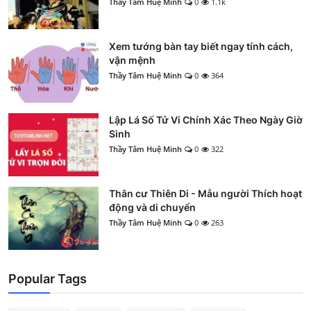
Thầy Tâm Huệ Minh
0
1.1k
Xem tướng bàn tay biết ngay tính cách,
vận mệnh
Thầy Tâm Huệ Minh
0
364
Lập Lá Số Tử Vi Chính Xác Theo Ngày Giờ
Sinh
Thầy Tâm Huệ Minh
0
322
Thân cư Thiên Di - Mẫu người Thích hoạt
động và di chuyển
Thầy Tâm Huệ Minh
0
263
Popular Tags