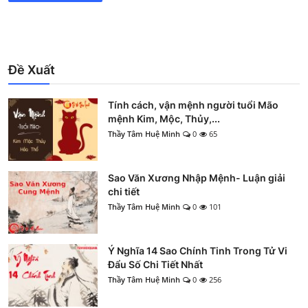
Đề Xuất
Tính cách, vận mệnh người tuổi Mão
mệnh Kim, Mộc, Thủy,...
Thầy Tâm Huệ Minh
0
65
Sao Văn Xương Nhập Mệnh- Luận giải
chi tiết
Thầy Tâm Huệ Minh
0
101
Ý Nghĩa 14 Sao Chính Tinh Trong Tử Vi
Đẩu Số Chi Tiết Nhất
Thầy Tâm Huệ Minh
0
256