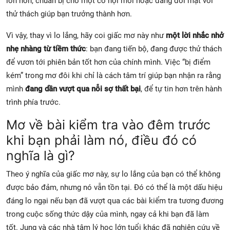
lớn hơn, chuẩn bị cho một cơ hội mới hoặc đang đối mặt với
thử thách giúp bạn trưởng thành hơn.
Vì vậy, thay vì lo lắng, hãy coi giấc mơ này như
một lời nhắc nhở
nhẹ nhàng từ tiềm thức
: bạn đang tiến bộ, đang được thử thách
để vươn tới phiên bản tốt hơn của chính mình. Việc “bị điểm
kém” trong mơ đôi khi chỉ là cách tâm trí giúp bạn nhận ra rằng
mình
đang dần vượt qua nỗi sợ thất bại
, để tự tin hơn trên hành
trình phía trước.
Mơ về bài kiểm tra vào đêm trước
khi bạn phải làm nó, điều đó có
nghĩa là gì?
Theo ý nghĩa của giấc mơ này, sự lo lắng của bạn có thể không
được bảo đảm, nhưng nó vẫn tồn tại. Đó có thể là một dấu hiệu
đáng lo ngại nếu bạn đã vượt qua các bài kiểm tra tương đương
trong cuộc sống thức dậy của mình, ngay cả khi bạn đã làm
tốt. Jung và các nhà tâm lý học lớn tuổi khác đã nghiên cứu về