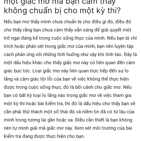
một giấc mơ mà bạn cảm thấy
không chuẩn bị cho một kỳ thi?
Nếu bạn mơ thấy mình chưa chuẩn bị cho điều gì đó, điều đó
cho thấy rằng bạn chưa cảm thấy sẵn sàng để giải quyết một
trở ngại đáng kể trong cuộc sống thực của mình. Nếu bạn bị chỉ
trích hoặc phán xét trong giấc mơ của mình, bạn nên luyện tập
cách phản ứng với những tình huống như vậy khi tỉnh táo. Đây là
một dấu hiệu khác cho thấy giấc mơ này có liên quan đến cảm
giác bực tức. Loại giấc mơ này liên quan trực tiếp đến sự lo
lắng và cảm giác tội lỗi của bạn về việc không thể thực hiện
được trong cuộc sống thực, đó là bối cảnh cho giấc mơ. Nếu
bạn có bất kỳ loại lo lắng nào trong giấc mơ về việc tham gia
một kỳ thi hoặc bài kiểm tra, thì đó là dấu hiệu cho thấy bạn sẽ
cần phải thử thách một số thái độ và niềm tin đã có từ lâu của
mình trong tương lai gần hoặc xa. Điều cần thiết là bạn không
nên tự mình giải mã giấc mơ này. Xem xét môi trường của bài
kiểm tra đang được thực hiện cho bạn.