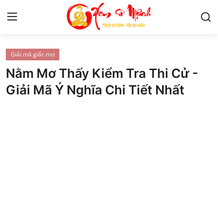
Giải mã giấc mơ
Tử Vi
Nằm Mơ Thấy Kiểm Tra Thi Cử -
Kiến Thức
Giải Mã Ý Nghĩa Chi Tiết Nhất
Tâm linh
Phong thủy
Cung hoàng đạo
Nhân tướng học
Giải mã giấc mơ