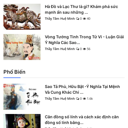
Hà Đồ và Lạc Thư là gì? Khám phá sức
mạnh ẩn sau những ...
Thầy Tâm Huệ Minh
0
40
Vòng Tướng Tinh Trong Tử Vi - Luận Giải
Ý Nghĩa Các Sao...
Thầy Tâm Huệ Minh
0
56
Phổ Biến
Sao Tả Phù, Hữu Bật -Ý Nghĩa Tại Mệnh
Và Cung Khác Chi ...
Thầy Tâm Huệ Minh
0
1.6k
Căn đồng số lính và cách xác định căn
đồng số lính bằng...