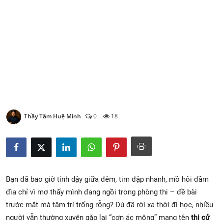
Xem Bói
Vietnamese
Thầy Tâm Huệ Minh
0
18
Bạn đã bao giờ tỉnh dậy giữa đêm, tim đập nhanh, mồ hôi đầm
đìa chỉ vì mơ thấy mình đang ngồi trong phòng thi – đề bài
trước mắt mà tâm trí trống rỗng? Dù đã rời xa thời đi học, nhiều
người vẫn thường xuyên gặp lại “cơn ác mộng” mang tên
thi cử