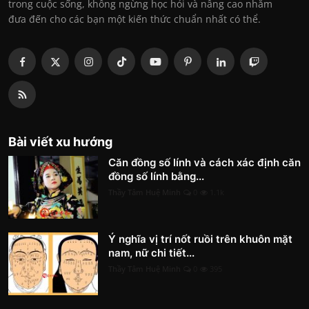
trong cuộc sống, không ngừng học hỏi và nâng cao nhằm
đưa đến cho các bạn một kiến thức chuẩn nhất có thể.
Bài viết xu hướng
Căn đồng số lính và cách xác định căn
đồng số lính bằng...
Thầy Tâm Huệ Minh
0
1.1k
Ý nghĩa vị trí nốt ruồi trên khuôn mặt
nam, nữ chi tiết...
Thầy Tâm Huệ Minh
0
395