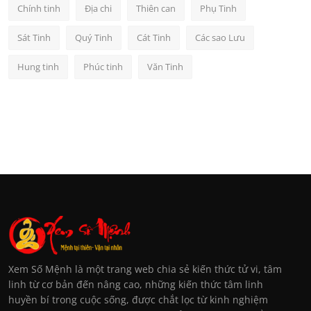
Chính tinh
Địa chi
Thiên can
Phụ Tinh
Sát Tinh
Quý Tinh
Cát Tinh
Các sao Lưu
Hung tinh
Phúc tinh
Văn Tinh
Xem Số Mệnh là một trang web chia sẻ kiến thức tử vi, tâm
linh từ cơ bản đến nâng cao, những kiến thức tâm linh
huyền bí trong cuộc sống, được chắt lọc từ kinh nghiệm