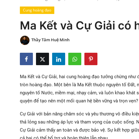
Xem Bói
Cung hoàng đạo
Ma Kết và Cự Giải có
Vietnamese
Thầy Tâm Huệ Minh
Ma Kết và Cự Giải, hai cung hoàng đạo tưởng chừng như đố
tròn hoàng đạo. Một bên là Ma Kết thuộc nguyên tố Đất, 
nguyên tố Nước, mềm mại, nhạy cảm, và luôn khao khát sự
quyện để tạo nên một mối quan hệ bền vững và trọn vẹn?
Cự Giải với bản năng chăm sóc và yêu thương vô điều ki
thả lỏng sau những áp lực và tham vọng của cuộc sống. Ng
Cự Giải cảm thấy an toàn và được bảo vệ. Sự kết hợp giữ
cả hai có thể bổ trợ và hoàn thiện lẫn nhau.