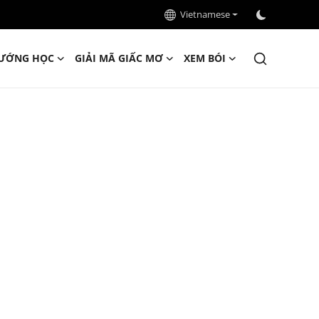
Vietnamese
ƯỚNG HỌC
GIẢI MÃ GIẤC MƠ
XEM BÓI