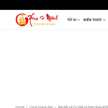
TỬ VI
KIẾN THỨC
Tử Vi
Kiến Thức
Tâm linh
Phong thủy
Cung hoàng đạo
Nhân tướng học
Giải mã giấc mơ
Home
Cung hoàng đạo
Ma Kết và Cự Giải có hợp nhau kh