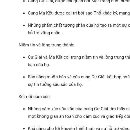
Cung Cự Giải, được cai quản bởi Mặt trăng nuôi dưỡn
Cung Ma Kết, được cai trị bởi sao Thổ khắc kỷ, mang 
Những phẩm chất tương phản của họ tạo ra một sự câ
hỗ trợ vững chắc.
Niềm tin và lòng trung thành:
Cự Giải và Ma Kết coi trọng niềm tin và lòng trung th
bạn của họ.
Bản năng muốn bảo vệ của cung Cự Giải kết hợp hoà
sự tin tưởng sâu sắc của họ.
Kết nối cảm xúc:
Những cảm xúc sâu sắc của cung Cự Giải tìm thấy ni
một không gian an toàn cho cảm xúc và giao tiếp cở
Khả năng cho lời khuyên thiết thực và sự hỗ trợ vữn