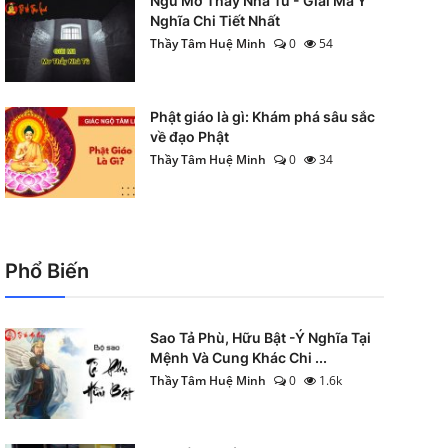
Ngủ Mơ Thấy Nhà Tù - Giải Mã Ý
Nghĩa Chi Tiết Nhất
Thầy Tâm Huệ Minh
0
54
Phật giáo là gì: Khám phá sâu sắc
về đạo Phật
Thầy Tâm Huệ Minh
0
34
Phổ Biến
Sao Tả Phù, Hữu Bật -Ý Nghĩa Tại
Mệnh Và Cung Khác Chi ...
Thầy Tâm Huệ Minh
0
1.6k