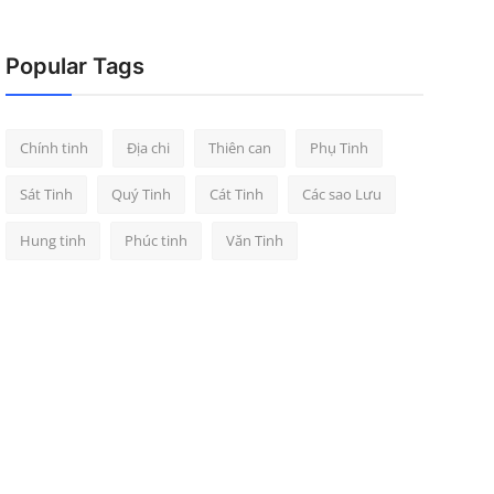
Popular Tags
Chính tinh
Địa chi
Thiên can
Phụ Tinh
Sát Tinh
Quý Tinh
Cát Tinh
Các sao Lưu
Hung tinh
Phúc tinh
Văn Tinh