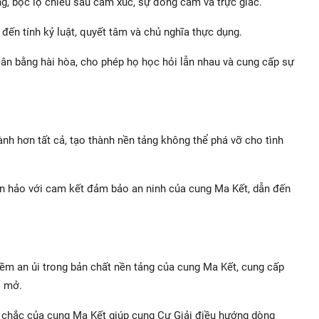
g, bộc lộ chiều sâu cảm xúc, sự đồng cảm và trực giác.
đến tính kỷ luật, quyết tâm và chủ nghĩa thực dụng.
n bằng hài hòa, cho phép họ học hỏi lẫn nhau và cung cấp sự
ành hơn tất cả, tạo thành nền tảng không thể phá vỡ cho tình
n hảo với cam kết đảm bảo an ninh của cung Ma Kết, dẫn đến
ềm an ủi trong bản chất nền tảng của cung Ma Kết, cung cấp
i mở.
g chắc của cung Ma Kết giúp cung Cự Giải điều hướng dòng