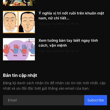
Ý nghĩa vị trí nốt ruồi trên khuôn mặt
nam, nữ chi tiết...
Thầy Tâm Huệ Minh
0
395
Xem tướng bàn tay biết ngay tính
cách, vận mệnh
Thầy Tâm Huệ Minh
0
364
Bản tin cập nhật
Đăng ký danh sách nhận tin để nhận các tin tức mới nhất, cập
nhật và ưu đãi đặc biệt gửi thẳng vào email của bạn.
Subscribe