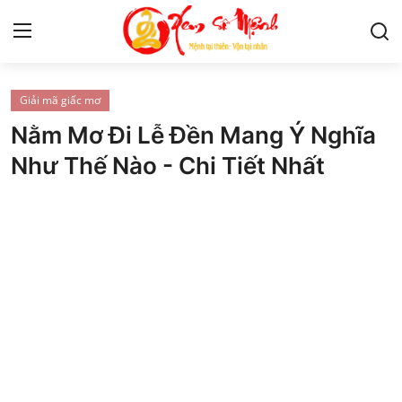
Giải mã giấc mơ
Tử Vi
Nằm Mơ Đi Lễ Đền Mang Ý Nghĩa
Kiến Thức
Như Thế Nào - Chi Tiết Nhất
Tâm linh
Phong thủy
Cung hoàng đạo
Nhân tướng học
Giải mã giấc mơ