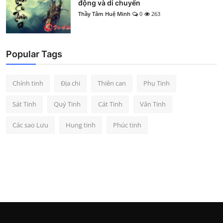
động và di chuyển
Thầy Tâm Huệ Minh
0
263
Popular Tags
Chính tinh
Địa chi
Thiên can
Phụ Tinh
Sát Tinh
Quý Tinh
Cát Tinh
Văn Tinh
Các sao Lưu
Hung tinh
Phúc tinh