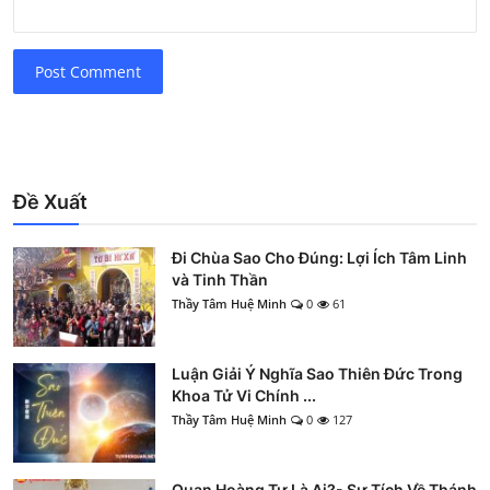
Post Comment
Đề Xuất
Đi Chùa Sao Cho Đúng: Lợi Ích Tâm Linh
và Tinh Thần
Thầy Tâm Huệ Minh
0
61
Luận Giải Ý Nghĩa Sao Thiên Đức Trong
Khoa Tử Vi Chính ...
Thầy Tâm Huệ Minh
0
127
Quan Hoàng Tư Là Ai?- Sự Tích Về Thánh