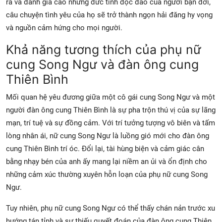
ra và đánh giá cao những đức tính độc đáo của người bạn đời,
câu chuyện tình yêu của họ sẽ trở thành ngọn hải đăng hy vọng
và nguồn cảm hứng cho mọi người.
Khả năng tương thích của phụ nữ
cung Song Ngư và đàn ông cung
Thiên Bình
Mối quan hệ yêu đương giữa một cô gái cung Song Ngư và một
người đàn ông cung Thiên Bình là sự pha trộn thú vị của sự lãng
mạn, trí tuệ và sự đồng cảm. Với trí tưởng tượng vô biên và tấm
lòng nhân ái, nữ cung Song Ngư là luồng gió mới cho đàn ông
cung Thiên Bình trí óc. Đổi lại, tài hùng biện và cảm giác cân
bằng nhạy bén của anh ấy mang lại niềm an ủi và ổn định cho
những cảm xúc thường xuyên hỗn loạn của phụ nữ cung Song
Ngư.
Tuy nhiên, phụ nữ cung Song Ngư có thể thấy chán nản trước xu
hướng tán tỉnh và sự thiếu quyết đoán của đàn ông cung Thiên