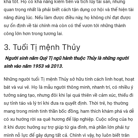
khá tốt. Họ có khả năng kiếm tiền và tích lũy tài sản, nhưng
quan trọng nhất là phải biết cách tận dụng cơ hội và thể hiện tài
năng đúng lúc. Nếu làm được điều này, họ không chỉ đạt được
sự ổn định về tài chính mà còn có thể vươn tới những thành
công lớn hơn trong tương lai.
3. Tuổi Tị mệnh Thủy
Người sinh năm Quý Tị ngũ hành thuộc Thủy là những người
sinh vào năm 1953 và 2013.
Những người tuổi Tị mệnh Thủy sở hữu tính cách linh hoạt, hoạt
bát và vui vẻ. Họ là mẫu người thông minh, nhanh trí, có nhiều ý
tưởng sáng tạo, nhưng đôi khi lại quá thiên về cảm xúc, thiếu đi
sự tỉnh táo và lý trí khi đưa ra quyết định. Thời trẻ, họ thường
mang trong mình tinh thần bốc đồng, ham thích khám phá và dễ
có xu hướng rời xa quê hương để lập nghiệp. Cuộc sống của họ
ít khi được hưởng sự trợ giúp từ gia đình, mà phần lớn phải tự
mình nỗ lực để gây dựng tất cả. Chính vì vậy, họ luôn biết trân