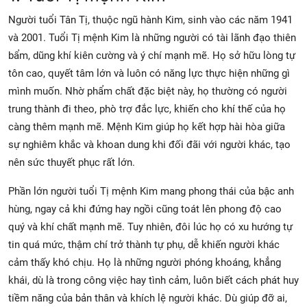
Người tuổi Tân Tị, thuộc ngũ hành Kim, sinh vào các năm 1941
và 2001. Tuổi Tị mệnh Kim là những người có tài lãnh đạo thiên
bẩm, dũng khí kiên cường và ý chí mạnh mẽ. Họ sở hữu lòng tự
tôn cao, quyết tâm lớn và luôn có năng lực thực hiện những gì
mình muốn. Nhờ phẩm chất đặc biệt này, họ thường có người
trung thành đi theo, phò trợ đắc lực, khiến cho khí thế của họ
càng thêm mạnh mẽ. Mệnh Kim giúp họ kết hợp hài hòa giữa
sự nghiêm khắc và khoan dung khi đối đãi với người khác, tạo
nên sức thuyết phục rất lớn.
Phần lớn người tuổi Tị mệnh Kim mang phong thái của bậc anh
hùng, ngay cả khi đứng hay ngồi cũng toát lên phong độ cao
quý và khí chất mạnh mẽ. Tuy nhiên, đôi lúc họ có xu hướng tự
tin quá mức, thậm chí trở thành tự phụ, dễ khiến người khác
cảm thấy khó chịu. Họ là những người phóng khoáng, khẳng
khái, dù là trong công việc hay tình cảm, luôn biết cách phát huy
tiềm năng của bản thân và khích lệ người khác. Dù giúp đỡ ai,