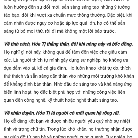
luôn hướng đến sự đổi mới, sẵn sàng sáng tạo những ý tưởng
táo bạo, đôi khi vượt xa chuẩn mực thông thường. Đặc biệt, khi
cảm nhận được nguy cơ hoặc áp lực quá lớn, họ có thể sẵn
sàng từ bỏ mọi thứ, rời đi mà không một lời báo trước.
Về tính cách, Hỏa Tị thẳng thắn, đôi khi nóng nảy và bốc đồng.
Họ nghĩ gì nói nấy, không quá để tâm đến việc che giấu cảm
xúc. Là người thích tự mình gây dựng sự nghiệp, họ không ưa
dựa dẫm vào ai, kể cả gia đình. Họ luôn khao khát tự do, thích
thử thách và sẵn sàng dấn thân vào những môi trường khó khăn
để khẳng định bản thân. Nhờ đầu óc sáng tạo và khả năng ứng
biến linh hoạt, họ đặc biệt phù hợp với những công việc liên
quan đến công nghệ, kỹ thuật hoặc nghệ thuật sáng tạo.
Về nhân duyên, Hỏa Tị là người có mối quan hệ rộng rãi.
Họ dễ dàng kết bạn và được nhiều người yêu quý nhờ sự nhiệt
tình và trọng chữ tín. Trong lúc khó khăn, họ thường nhận được
sự giúp đỡ từ bạn bè và những người xung quanh. Tuy nhiên, họ