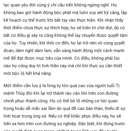
lạc quan yêu đời cùng ý chí cầu tiến không ngừng nghỉ. Họ
không bao giờ hành động bộc phát mà luôn suy xét kỹ càng, lập
kế hoạch cụ thể trước khi bắt tay vào thực hiện. Khi nhận thấy
thời điểm chưa thực sự thích hợp, họ sẽ kiên trì chờ đợi, dù có
bất cứ điều gì xảy ra cũng không thể lay chuyển được quyết tâm
của họ. Tuy nhiên, khi thời cơ đến, họ lại trở nên vô cùng quyết
đoán, dám nghĩ dám làm, sẵn sàng hành động một cách mạnh
mẽ để đạt được mục tiêu của mình. Có điều, không phải lúc
nào họ cũng duy trì tinh thần này mà chỉ khi thực sự cần thiết
mới bộc lộ hết khả năng.
Một điểm cần lưu ý là lòng tự tôn quá cao của người tuổi Tị
mệnh Thủy đôi khi lại trở thành rào cản lớn trên con đường
chinh phục thành công. Họ có thể bỏ lỡ những cơ hội quan
trọng hoặc dễ mắc sai lầm do quá đề cao bản thân, thiếu đi sự
linh hoạt trong ứng xử. Nếu có thể khắc phục điều này, họ sẽ
tiến xa hơn trên con đường sự nghiệp. Đặc biệt, khi đứng trước