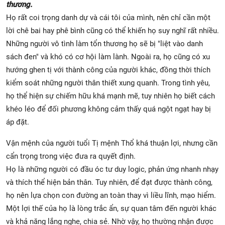
thương.
Họ rất coi trọng danh dự và cái tôi của mình, nên chỉ cần một
lời chê bai hay phê bình cũng có thể khiến họ suy nghĩ rất nhiều.
Những người vô tình làm tổn thương họ sẽ bị "liệt vào danh
sách đen" và khó có cơ hội làm lành. Ngoài ra, họ cũng có xu
hướng ghen tị với thành công của người khác, đồng thời thích
kiểm soát những người thân thiết xung quanh. Trong tình yêu,
họ thể hiện sự chiếm hữu khá mạnh mẽ, tuy nhiên họ biết cách
khéo léo để đối phương không cảm thấy quá ngột ngạt hay bị
áp đặt.
Vận mệnh của người tuổi Tị mệnh Thổ khá thuận lợi, nhưng cần
cẩn trọng trong việc đưa ra quyết định.
Họ là những người có đầu óc tư duy logic, phản ứng nhanh nhạy
và thích thể hiện bản thân. Tuy nhiên, để đạt được thành công,
họ nên lựa chọn con đường an toàn thay vì liều lĩnh, mạo hiểm.
Một lợi thế của họ là lòng trắc ẩn, sự quan tâm đến người khác
và khả năng lắng nghe, chia sẻ. Nhờ vậy, họ thường nhận được