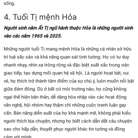
sống.
4. Tuổi Tị mệnh Hỏa
Người sinh năm Ất Tị ngũ hành thuộc Hỏa là những người sinh
vào các năm 1965 và 2025.
Những người tuổi Tị mang mệnh Hỏa là những cá nhân sở hữu
trí tuệ sắc sảo và khả năng quan sát tinh tường. Họ có tư duy
nhanh nhạy, nhìn xa trông rộng và đặc biệt xuất sắc trong việc
giao tiếp, tạo dựng mối quan hệ xã hội. Là người hoạt bát, vui
vẻ, họ thích trở thành tâm điểm của sự chú ý, luôn muốn nổi bật
giữa đám đông. Dù ở bất cứ môi trường nào, họ cũng không
ngại thể hiện bản thân, dễ dàng hòa nhập vào các hoạt động
văn nghệ, hội nhóm hay thậm chí những cuộc tranh luận gay
cấn. Bản năng diễn xuất của họ khá mạnh mẽ, không phải kiểu
người thích bịa chuyện, nhưng họ biết cách dẫn dắt câu chuyện
sao cho hấp dẫn, thuyết phục người khác tin tưởng và đồng
cảm với mình.