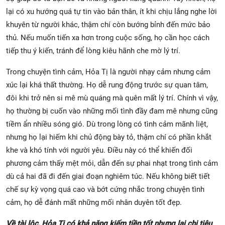
lại có xu hướng quá tự tin vào bản thân, ít khi chịu lắng nghe lời
khuyên từ người khác, thậm chí còn bướng bỉnh đến mức bảo
thủ. Nếu muốn tiến xa hơn trong cuộc sống, họ cần học cách
tiếp thu ý kiến, tránh để lòng kiêu hãnh che mờ lý trí.
Trong chuyện tình cảm, Hỏa Tị là người nhạy cảm nhưng cảm
xúc lại khá thất thường. Họ dễ rung động trước sự quan tâm,
đôi khi trở nên si mê mù quáng mà quên mất lý trí. Chính vì vậy,
họ thường bị cuốn vào những mối tình đầy đam mê nhưng cũng
tiềm ẩn nhiều sóng gió. Dù trong lòng có tình cảm mãnh liệt,
nhưng họ lại hiếm khi chủ động bày tỏ, thậm chí có phần khắt
khe và khó tính với người yêu. Điều này có thể khiến đối
phương cảm thấy mệt mỏi, dẫn đến sự phai nhạt trong tình cảm
dù cả hai đã đi đến giai đoạn nghiêm túc. Nếu không biết tiết
chế sự kỳ vọng quá cao và bớt cứng nhắc trong chuyện tình
cảm, họ dễ đánh mất những mối nhân duyên tốt đẹp.
Về tài lộc, Hỏa Tị có khả năng kiếm tiền tốt nhưng lại chi tiêu