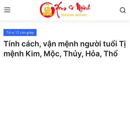
Tử vi 12 con giáp
Tử Vi
Tính cách, vận mệnh người tuổi Tị
Kiến Thức
mệnh Kim, Mộc, Thủy, Hỏa, Thổ
Tâm linh
Phong thủy
Cung hoàng đạo
Nhân tướng học
Giải mã giấc mơ