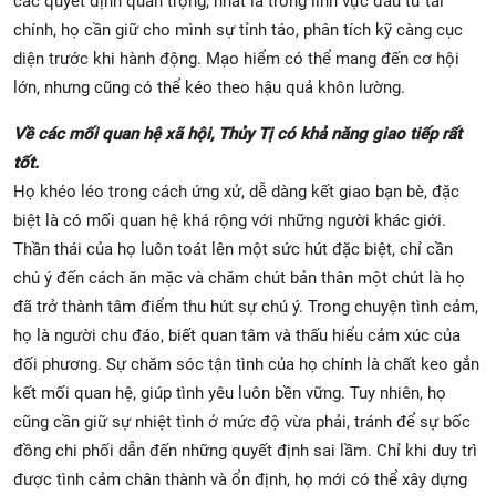
các quyết định quan trọng, nhất là trong lĩnh vực đầu tư tài
chính, họ cần giữ cho mình sự tỉnh táo, phân tích kỹ càng cục
diện trước khi hành động. Mạo hiểm có thể mang đến cơ hội
lớn, nhưng cũng có thể kéo theo hậu quả khôn lường.
Về các mối quan hệ xã hội, Thủy Tị có khả năng giao tiếp rất
tốt.
Họ khéo léo trong cách ứng xử, dễ dàng kết giao bạn bè, đặc
biệt là có mối quan hệ khá rộng với những người khác giới.
Thần thái của họ luôn toát lên một sức hút đặc biệt, chỉ cần
chú ý đến cách ăn mặc và chăm chút bản thân một chút là họ
đã trở thành tâm điểm thu hút sự chú ý. Trong chuyện tình cảm,
họ là người chu đáo, biết quan tâm và thấu hiểu cảm xúc của
đối phương. Sự chăm sóc tận tình của họ chính là chất keo gắn
kết mối quan hệ, giúp tình yêu luôn bền vững. Tuy nhiên, họ
cũng cần giữ sự nhiệt tình ở mức độ vừa phải, tránh để sự bốc
đồng chi phối dẫn đến những quyết định sai lầm. Chỉ khi duy trì
được tình cảm chân thành và ổn định, họ mới có thể xây dựng