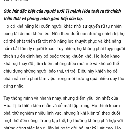
Sức hút đặc biệt của người tuổi Tị mệnh Hỏa toát ra từ chính
thần thái và phong cách giao tiếp của họ.
Họ có khả năng lôi cuốn người khác nhờ sự quyến rũ tự nhiên
cùng tài ăn nói khéo léo. Nếu theo đuổi con đường chính trị, họ
có thể phát triển rất tốt nhờ năng lực thuyết phục và khả năng
nắm bắt tâm lý người khác. Tuy nhiên, họ không phải tuýp người
thích sự ổn định hay bó buộc trong khuôn khổ. Họ luôn khao
khát sự thay đổi, tìm kiếm những điều mới mẻ và khó có thể
chịu đựng những người bảo thủ, trì trệ. Điều này khiến họ dễ
chán nản nếu phải làm việc trong môi trường quá nhiều quy tắc
cứng nhắc.
Tuy thông minh và nhanh nhạy, nhưng điểm yếu lớn nhất của
Hỏa Tị là thiếu kiên nhẫn và dễ mất tập trung. Họ thích khám
phá, thử nghiệm nhiều lĩnh vực, nhưng ít khi kiên trì theo đuổi
một thứ đến cùng. Trong tập thể, họ thường không phù hợp với
những công việc lặp đi lặp lại hoặc đòi hỏi sự kỷ luật cao. Họ