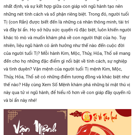
nhất định, và sự kết hợp giữa con giáp với ngũ hành tạo nên
những nét tính cách và số phận riêng biệt. Trong đó, người tuổi
Tị (con Rắn) được biết đến là những cá nhân thông minh, tài trí
và đầy bí ẩn. Họ sở hữu sức quyến rũ đặc biệt, luôn khiến người
khác tò mò và muốn khám phá về con người thật của họ. Tuy
nhiên, liệu ngũ hành có ảnh hưởng như thế nào đến cuộc đời
của người tuổi Tị? Mỗi hành Kim, Mộc, Thủy, Hỏa, Thổ sẽ mang
đến cho họ những đặc điểm gì nổi bật về tính cách, sự nghiệp
và tình duyên? Vận mệnh của người tuổi Tị mệnh Kim, Mộc,
Thủy, Hỏa, Thổ sẽ có những điểm tương đồng và khác biệt như
thế nào? Hãy cùng Xem Số Mệnh khám phá những bí mật thú vị
này qua tử vi ngũ hành, để hiểu rõ hơn về con giáp đầy quyến rũ
và bí ẩn này nhé!