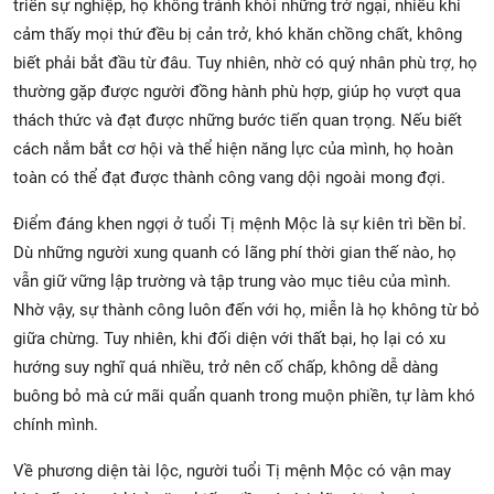
triển sự nghiệp, họ không tránh khỏi những trở ngại, nhiều khi
cảm thấy mọi thứ đều bị cản trở, khó khăn chồng chất, không
biết phải bắt đầu từ đâu. Tuy nhiên, nhờ có quý nhân phù trợ, họ
thường gặp được người đồng hành phù hợp, giúp họ vượt qua
thách thức và đạt được những bước tiến quan trọng. Nếu biết
cách nắm bắt cơ hội và thể hiện năng lực của mình, họ hoàn
toàn có thể đạt được thành công vang dội ngoài mong đợi.
Điểm đáng khen ngợi ở tuổi Tị mệnh Mộc là sự kiên trì bền bỉ.
Dù những người xung quanh có lãng phí thời gian thế nào, họ
vẫn giữ vững lập trường và tập trung vào mục tiêu của mình.
Nhờ vậy, sự thành công luôn đến với họ, miễn là họ không từ bỏ
giữa chừng. Tuy nhiên, khi đối diện với thất bại, họ lại có xu
hướng suy nghĩ quá nhiều, trở nên cố chấp, không dễ dàng
buông bỏ mà cứ mãi quẩn quanh trong muộn phiền, tự làm khó
chính mình.
Về phương diện tài lộc, người tuổi Tị mệnh Mộc có vận may