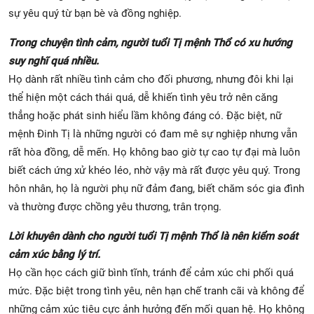
sự yêu quý từ bạn bè và đồng nghiệp.
Trong chuyện tình cảm, người tuổi Tị mệnh Thổ có xu hướng
suy nghĩ quá nhiều.
Họ dành rất nhiều tình cảm cho đối phương, nhưng đôi khi lại
thể hiện một cách thái quá, dễ khiến tình yêu trở nên căng
thẳng hoặc phát sinh hiểu lầm không đáng có. Đặc biệt, nữ
mệnh Đinh Tị là những người có đam mê sự nghiệp nhưng vẫn
rất hòa đồng, dễ mến. Họ không bao giờ tự cao tự đại mà luôn
biết cách ứng xử khéo léo, nhờ vậy mà rất được yêu quý. Trong
hôn nhân, họ là người phụ nữ đảm đang, biết chăm sóc gia đình
và thường được chồng yêu thương, trân trọng.
Lời khuyên dành cho người tuổi Tị mệnh Thổ là nên kiểm soát
cảm xúc bằng lý trí.
Họ cần học cách giữ bình tĩnh, tránh để cảm xúc chi phối quá
mức. Đặc biệt trong tình yêu, nên hạn chế tranh cãi và không để
những cảm xúc tiêu cực ảnh hưởng đến mối quan hệ. Họ không