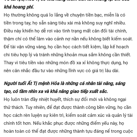
khá hoang phí.
Họ thường không quá lo lắng về chuyện tiền bạc, miễn là có
tiền trong tay, họ sẵn sàng tiêu xài mà không suy nghĩ nhiều.
Điều này khiến họ dễ rơi vào tình trạng mất cân đối tài chính,
thậm chí có thể lâm vào cảnh nợ nần nếu không biết kiểm soát.
Để tài vận vững vàng, họ cần học cách tiết kiệm, lập kế hoạch
chi tiêu hợp lý và tránh những khoản mua sắm không cần thiết.
Thay vì tiêu tiền vào những món đồ xa xỉ không thực dụng, họ
nên cân nhắc đầu tư vào những lĩnh vực có giá trị lâu dài.
Người tuổi Ất Tị mệnh Hỏa là những cá nhân tài năng, sáng
tạo, có tầm nhìn xa và khả năng giao tiếp xuất sắc.
Họ luôn tràn đầy nhiệt huyết, thích sự đổi mới và không ngại
thử thách. Tuy nhiên, để đạt được thành công bền vững, họ cần
học cách rèn luyện sự kiên trì, kiểm soát cảm xúc và quản lý tài
chính tốt hơn. Nếu khắc phục được những điểm yếu này, họ
hoàn toàn có thể đạt được những thành tựu đáng nể trong cuộc