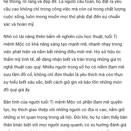
hệ thống, rõ ràng và đẹp đẽ. Là người cầu toàn, họ đặt ra yêu
cầu cao không chỉ trong công việc mà còn cả trong chất lượng
cuộc sống, luôn mong muốn mọi thứ phải đạt đến sự chuẩn
xác và hoàn mỹ.
Nhờ có tài năng thiên bẩm về nghiên cứu học thuật, tuổi Tị
mệnh Mộc có khả năng sáng tạo mạnh mẽ, nhanh nhạy trong
việc phát hiện và nắm bắt những điều mới mẻ. Họ sở hữu óc
thẩm mỹ tinh tế, dễ dàng nhận biết và trân trọng những giá trị
nghệ thuật cao quý. Nhiều người trong số họ có niềm đam mê
sưu tầm đồ cổ, không chỉ đơn thuần là yêu thích mà còn thực
sự hiểu biết sâu sắc, biết cách giữ gìn và bảo tồn những món
đồ quý giá ấy.
Bản tính của người tuổi Tị mệnh Mộc có phần đam mê quyền
lực, họ thích giao thiệp với những người có địa vị cao, nắm giữ
những vị trí quan trọng trong xã hội. Đôi khi, họ tự cảm thấy bản
thân khác biệt với mọi người xung quanh, có xu hướng đánh giá