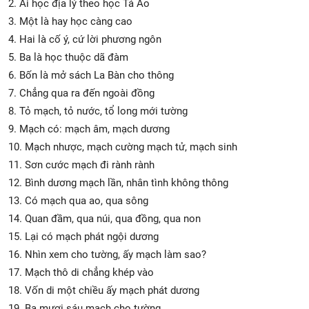
2. Ai học địa lý theo học Tả Ao
3. Một là hay học càng cao
4. Hai là cố ý, cứ lời phương ngôn
5. Ba là học thuộc dã đàm
6. Bốn là mở sách La Bàn cho thông
7. Chẳng qua ra đến ngoài đồng
8. Tỏ mạch, tỏ nước, tổ long mới tường
9. Mạch có: mạch âm, mạch dương
10. Mạch nhược, mạch cường mạch tử, mạch sinh
11. Sơn cước mạch đi rành rành
12. Bình dương mạch lần, nhân tình không thông
13. Có mạch qua ao, qua sông
14. Quan đầm, qua núi, qua đồng, qua non
15. Lại có mạch phát ngội dương
16. Nhìn xem cho tường, ấy mạch làm sao?
17. Mạch thô di chẳng khép vào
18. Vốn di một chiều ấy mạch phát dương
19. Ba mươi sáu mạch cho tường