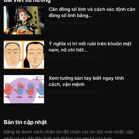
Căn đồng số lính và cách xác định căn
đồng số lính bằng...
Thầy Tâm Huệ Minh
0
1.1k
Ý nghĩa vị trí nốt ruồi trên khuôn mặt
nam, nữ chi tiết...
Thầy Tâm Huệ Minh
0
395
Xem tướng bàn tay biết ngay tính
cách, vận mệnh
Thầy Tâm Huệ Minh
0
364
Bản tin cập nhật
Đăng ký danh sách nhận tin để nhận các tin tức mới nhất, cập
nhật và ưu đãi đặc biệt gửi thẳng vào email của bạn.