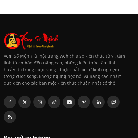
Xem Số Mệnh là một trang web chia sẻ kiến thức tử vi, tâm
linh từ cơ bản đến nâng cao, những kiến thức tâm linh
huyền bí trong cuộc sống, được chắt lọc từ kinh nghiệm
trong cuộc sống, không ngừng học hỏi và nâng cao nhằm
đưa đến cho các bạn một kiến thức chuẩn nhất có thể.
Bài viết xu hướng