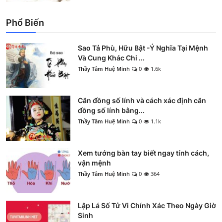
Phổ Biến
Sao Tả Phù, Hữu Bật -Ý Nghĩa Tại Mệnh
Và Cung Khác Chi ...
Thầy Tâm Huệ Minh
0
1.6k
Căn đồng số lính và cách xác định căn
đồng số lính bằng...
Thầy Tâm Huệ Minh
0
1.1k
Xem tướng bàn tay biết ngay tính cách,
vận mệnh
Thầy Tâm Huệ Minh
0
364
Lập Lá Số Tử Vi Chính Xác Theo Ngày Giờ
Sinh