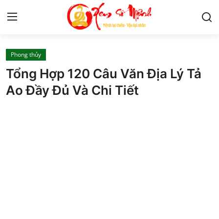
Phong thủy
Tử Vi
Tổng Hợp 120 Câu Văn Địa Lý Tả
Kiến Thức
Ao Đầy Đủ Và Chi Tiết
Tâm linh
Phong thủy
Cung hoàng đạo
Nhân tướng học
Giải mã giấc mơ