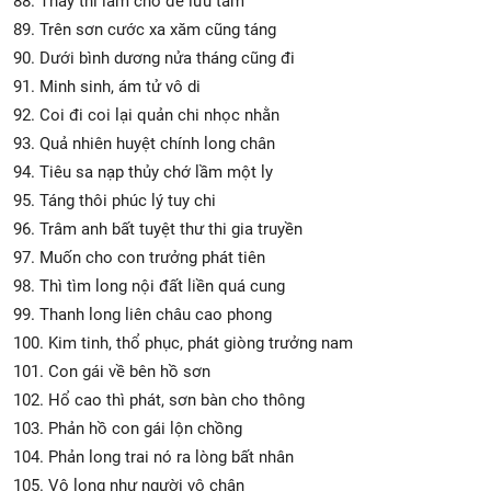
88. Thấy thì làm chớ để lưu tâm
89. Trên sơn cước xa xăm cũng táng
90. Dưới bình dương nửa tháng cũng đi
91. Minh sinh, ám tử vô di
92. Coi đi coi lại quản chi nhọc nhằn
93. Quả nhiên huyệt chính long chân
94. Tiêu sa nạp thủy chớ lầm một ly
95. Táng thôi phúc lý tuy chi
96. Trâm anh bất tuyệt thư thi gia truyền
97. Muốn cho con trưởng phát tiên
98. Thì tìm long nội đất liền quá cung
99. Thanh long liên châu cao phong
100. Kim tinh, thổ phục, phát giòng trưởng nam
101. Con gái về bên hồ sơn
102. Hổ cao thì phát, sơn bàn cho thông
103. Phản hồ con gái lộn chồng
104. Phản long trai nó ra lòng bất nhân
105. Vô long như người vô chân