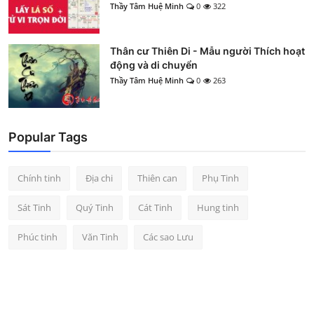
Thầy Tâm Huệ Minh
0
322
Thân cư Thiên Di - Mẫu người Thích hoạt
động và di chuyển
Thầy Tâm Huệ Minh
0
263
Popular Tags
Chính tinh
Địa chi
Thiên can
Phụ Tinh
Sát Tinh
Quý Tinh
Cát Tinh
Hung tinh
Phúc tinh
Văn Tinh
Các sao Lưu