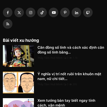
Bài viết xu hướng
Căn đồng số lính và cách xác định căn
đồng số lính bằng...
Thầy Tâm Huệ Minh
0
1.1k
Ý nghĩa vị trí nốt ruồi trên khuôn mặt
nam, nữ chi tiết...
Thầy Tâm Huệ Minh
0
395
Xem tướng bàn tay biết ngay tính
cách, vận mệnh