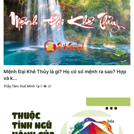
Mệnh Đại Khê Thủy là gì? Họ có số mệnh ra sao? Hợp
và k...
Thầy Tâm Huệ Minh
0
20