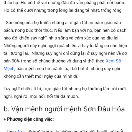
thấu họ. Họ có thể vui nhưng đâu đó vẫn phảng phất nỗi buồn.
Họ có thể cười nhưng trong lòng lại đang tẻ nhạt, trống rỗng.
- Sức nóng của họ khiến những ai ở gần tất có cảm giác cấp
bách, nóng bức thôi thúc. Nếu làm bạn với họ, bạn nên có cách
nào đó khiến suy nghĩ, nhịp sống và cảm xúc của họ dịu lại. -
Những người này nghĩ ngợi quá nhiều vì hay lo lắng cả cho hiện
tại, tương lai. Nhưng suy nghĩ chỉ dừng lại ở suy nghĩ nên về cơ
bản 90% trong số chúng thường vô dụng vì thế, theo
Xem Số
Mệnh
, bản mệnh nên tìm cách loại bỏ bớt đi những suy nghĩ
không cần thiết mỗi ngày của mình đi..
Tuy nghĩ nhiều, lí trí, trực giác tốt nhưng họ thường làm rồi mới
nghĩ, nghĩ rồi mới hối, hối thì đã muộn.
b. Vận mệnh người mệnh Sơn Đầu Hỏa
+ Phương diện công việc:
- Theo
Tử vi
, Sơn Đầu Hỏa là những người nhiệt huyết, sôi nổi