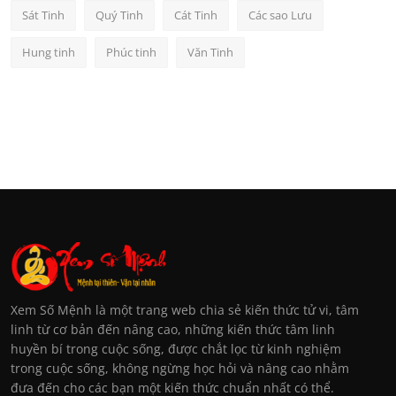
Sát Tinh
Quý Tinh
Cát Tinh
Các sao Lưu
Hung tinh
Phúc tinh
Văn Tinh
Xem Số Mệnh là một trang web chia sẻ kiến thức tử vi, tâm
linh từ cơ bản đến nâng cao, những kiến thức tâm linh
huyền bí trong cuộc sống, được chắt lọc từ kinh nghiệm
trong cuộc sống, không ngừng học hỏi và nâng cao nhằm
đưa đến cho các bạn một kiến thức chuẩn nhất có thể.