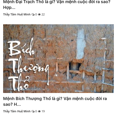
Mệnh Đại Trạch Thổ là gì? Vận mệnh cuộc đời ra sao?
Hợp...
Thầy Tâm Huệ Minh
0
22
Mệnh Bích Thượng Thổ là gì? Vận mệnh cuộc đời ra
sao? H...
Thầy Tâm Huệ Minh
0
19