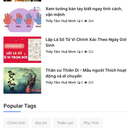
Xem tướng bàn tay biết ngay tính cách,
vận mệnh
Thầy Tâm Huệ Minh
0
364
Lập Lá Số Tử Vi Chính Xác Theo Ngày Giờ
Sinh
Thầy Tâm Huệ Minh
0
322
Thân cư Thiên Di - Mẫu người Thích hoạt
động và di chuyển
Thầy Tâm Huệ Minh
0
263
Popular Tags
Chính tinh
Địa chi
Thiên can
Phụ Tinh