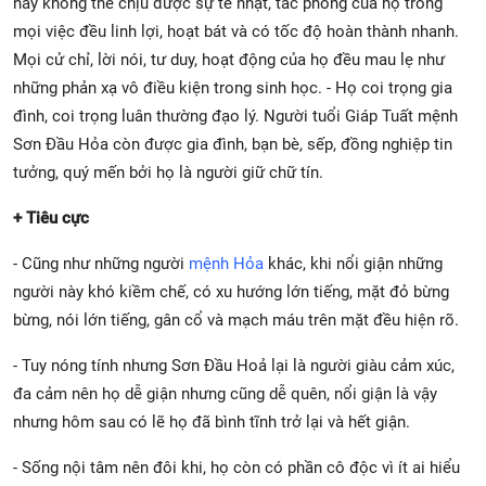
này không thể chịu được sự tẻ nhạt, tác phong của họ trong
mọi việc đều linh lợi, hoạt bát và có tốc độ hoàn thành nhanh.
Mọi cử chỉ, lời nói, tư duy, hoạt động của họ đều mau lẹ như
những phản xạ vô điều kiện trong sinh học. - Họ coi trọng gia
đình, coi trọng luân thường đạo lý. Người tuổi Giáp Tuất mệnh
Sơn Đầu Hỏa còn được gia đình, bạn bè, sếp, đồng nghiệp tin
tưởng, quý mến bởi họ là người giữ chữ tín.
+ Tiêu cực
- Cũng như những người
mệnh Hỏa
khác, khi nổi giận những
người này khó kiềm chế, có xu hướng lớn tiếng, mặt đỏ bừng
bừng, nói lớn tiếng, gân cổ và mạch máu trên mặt đều hiện rõ.
- Tuy nóng tính nhưng Sơn Đầu Hoả lại là người giàu cảm xúc,
đa cảm nên họ dễ giận nhưng cũng dễ quên, nổi giận là vậy
nhưng hôm sau có lẽ họ đã bình tĩnh trở lại và hết giận.
- Sống nội tâm nên đôi khi, họ còn có phần cô độc vì ít ai hiểu