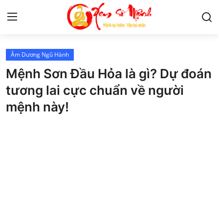
Âm Dương Ngũ Hành
Tử Vi
Mệnh Sơn Đầu Hỏa là gì? Dự đoán
Kiến Thức
tương lai cực chuẩn về người
mệnh này!
Tâm linh
Phong thủy
Cung hoàng đạo
Nhân tướng học
Giải mã giấc mơ