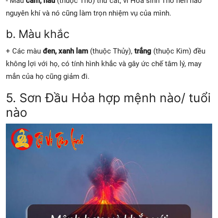
- Màu
cam, nâu
(thuộc Thổ) thứ cát, vì Hỏa sinh Thổ nên hao
nguyên khí và nó cũng làm trọn nhiệm vụ của mình.
b. Màu khắc
+ Các màu
đen, xanh lam
(thuộc Thủy),
trắng
(thuộc Kim) đều
không lợi với họ, có tính hình khắc và gây ức chế tâm lý, may
mắn của họ cũng giảm đi.
5. Sơn Đầu Hỏa hợp mệnh nào/ tuổi
nào