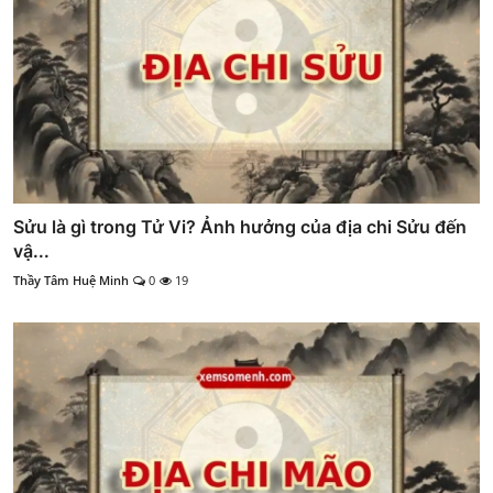
Sửu là gì trong Tử Vi? Ảnh hưởng của địa chi Sửu đến
vậ...
Thầy Tâm Huệ Minh
0
19