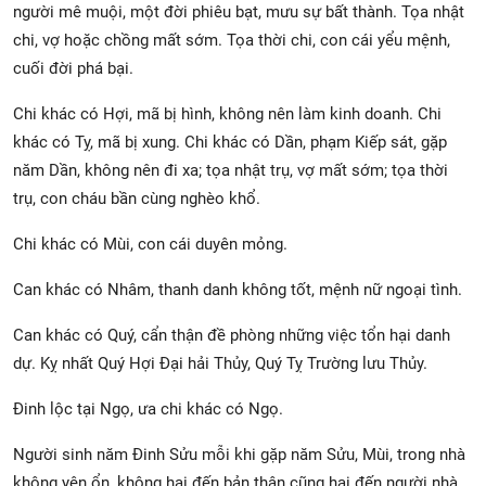
người mê muội, một đời phiêu bạt, mưu sự bất thành. Tọa nhật
chi, vợ hoặc chồng mất sớm. Tọa thời chi, con cái yểu mệnh,
cuối đời phá bại.
Chi khác có Hợi, mã bị hình, không nên làm kinh doanh. Chi
khác có Tỵ, mã bị xung. Chi khác có Dần, phạm Kiếp sát, gặp
năm Dần, không nên đi xa; tọa nhật trụ, vợ mất sớm; tọa thời
trụ, con cháu bần cùng nghèo khổ.
Chi khác có Mùi, con cái duyên mỏng.
Can khác có Nhâm, thanh danh không tốt, mệnh nữ ngoại tình.
Can khác có Quý, cẩn thận đề phòng những việc tổn hại danh
dự. Kỵ nhất Quý Hợi Đại hải Thủy, Quý Tỵ Trường lưu Thủy.
Đinh lộc tại Ngọ, ưa chi khác có Ngọ.
Người sinh năm Đinh Sửu mỗi khi gặp năm Sửu, Mùi, trong nhà
không yên ổn, không hại đến bản thân cũng hại đến người nhà.