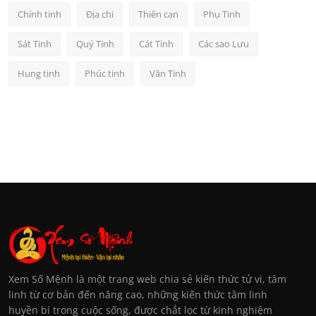
Chính tinh
Địa chi
Thiên can
Phụ Tinh
Sát Tinh
Quý Tinh
Cát Tinh
Các sao Lưu
Hung tinh
Phúc tinh
Văn Tinh
Xem Số Mệnh là một trang web chia sẻ kiến thức tử vi, tâm
linh từ cơ bản đến nâng cao, những kiến thức tâm linh
huyền bí trong cuộc sống, được chắt lọc từ kinh nghiệm