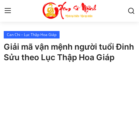
Can Chi – Lục Thập Hoa Giáp
Tử Vi
Giải mã vận mệnh người tuổi Đinh
Kiến Thức
Sửu theo Lục Thập Hoa Giáp
Tâm linh
Phong thủy
Cung hoàng đạo
Nhân tướng học
Giải mã giấc mơ