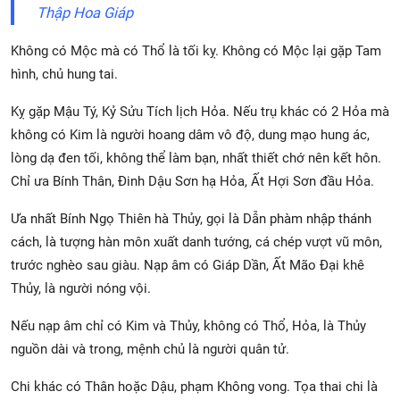
Thập Hoa Giáp
Không có Mộc mà có Thổ là tối kỵ. Không có Mộc lại gặp Tam
hình, chủ hung tai.
Kỵ gặp Mậu Tý, Kỷ Sửu Tích lịch Hỏa. Nếu trụ khác có 2 Hỏa mà
không có Kim là người hoang dâm vô độ, dung mạo hung ác,
lòng dạ đen tối, không thể làm bạn, nhất thiết chớ nên kết hôn.
Chỉ ưa Bính Thân, Đinh Dậu Sơn hạ Hỏa, Ất Hợi Sơn đầu Hỏa.
Ưa nhất Bính Ngọ Thiên hà Thủy, gọi là Dẫn phàm nhập thánh
cách, là tượng hàn môn xuất danh tướng, cá chép vượt vũ môn,
trước nghèo sau giàu. Nạp âm có Giáp Dần, Ất Mão Đại khê
Thủy, là người nóng vội.
Nếu nạp âm chỉ có Kim và Thủy, không có Thổ, Hỏa, là Thủy
nguồn dài và trong, mệnh chủ là người quân tử.
Chi khác có Thân hoặc Dậu, phạm Không vong. Tọa thai chi là