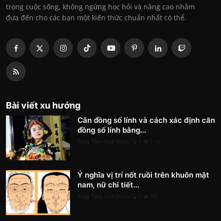
trong cuộc sống, không ngừng học hỏi và nâng cao nhằm
đưa đến cho các bạn một kiến thức chuẩn nhất có thể.
Bài viết xu hướng
Căn đồng số lính và cách xác định căn
đồng số lính bằng...
Thầy Tâm Huệ Minh
0
1.1k
Ý nghĩa vị trí nốt ruồi trên khuôn mặt
nam, nữ chi tiết...
Thầy Tâm Huệ Minh
0
395