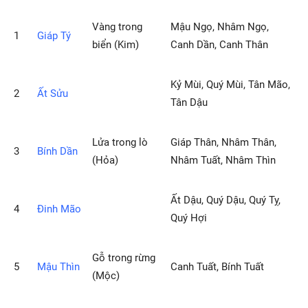
Vàng trong
Mậu Ngọ, Nhâm Ngọ,
1
Giáp Tý
biển (Kim)
Canh Dần, Canh Thân
Kỷ Mùi, Quý Mùi, Tân Mão,
2
Ất Sửu
Tân Dậu
Lửa trong lò
Giáp Thân, Nhâm Thân,
3
Bính Dần
(Hỏa)
Nhâm Tuất, Nhâm Thìn
Ất Dậu, Quý Dậu, Quý Tỵ,
4
Ðinh Mão
Quý Hợi
Gỗ trong rừng
5
Mậu Thìn
Canh Tuất, Bính Tuất
(Mộc)