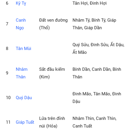
6
Kỷ Tỵ
Tân Hợi, Đinh Hợi
Canh
Ðất ven đường
Nhâm Tý, Bính Tý, Giáp
7
Ngọ
(Thổ)
Thân, Giáp Dần
Quý Sửu, Đinh Sửu, Ất Dậu,
8
Tân Mùi
Ất Mão
Nhâm
Sắt đầu kiếm
Bính Dần, Canh Dần, Bính
9
Thân
(Kim)
Thân
Ðinh Mão, Tân Mão, Đinh
10
Quý Dậu
Dậu
Lửa trên đỉnh
Nhâm Thìn, Canh Thìn,
11
Giáp Tuất
núi (Hỏa)
Canh Tuất