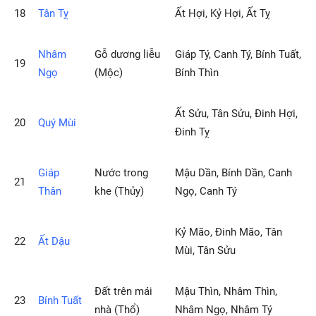
18
Tân Tỵ
Ất Hợi, Kỷ Hợi, Ất Tỵ
Nhâm
Gỗ dương liễu
Giáp Tý, Canh Tý, Bính Tuất,
19
Ngọ
(Mộc)
Bính Thìn
Ất Sửu, Tân Sửu, Đinh Hợi,
20
Quý Mùi
Đinh Tỵ
Giáp
Nước trong
Mậu Dần, Bính Dần, Canh
21
Thân
khe (Thủy)
Ngọ, Canh Tý
Kỷ Mão, Đinh Mão, Tân
22
Ất Dậu
Mùi, Tân Sửu
Ðất trên mái
Mậu Thìn, Nhâm Thìn,
23
Bính Tuất
nhà (Thổ)
Nhâm Ngọ, Nhâm Tý