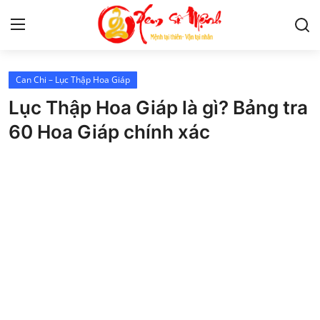
Can Chi – Lục Thập Hoa Giáp
Tử Vi
Lục Thập Hoa Giáp là gì? Bảng tra
Kiến Thức
60 Hoa Giáp chính xác
Tâm linh
Phong thủy
Cung hoàng đạo
Nhân tướng học
Giải mã giấc mơ