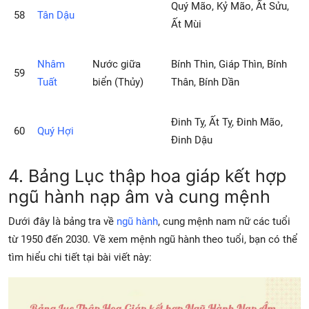
Quý Mão, Kỷ Mão, Ất Sửu,
58
Tân Dậu
Ất Mùi
Nhâm
Nước giữa
Bính Thìn, Giáp Thìn, Bính
59
Tuất
biển (Thủy)
Thân, Bính Dần
Ðinh Tỵ, Ất Tỵ, Đinh Mão,
60
Quý Hợi
Đinh Dậu
4. Bảng Lục thập hoa giáp kết hợp
ngũ hành nạp âm và cung mệnh
Dưới đây là bảng tra về
ngũ hành
, cung mệnh nam nữ các tuổi
từ 1950 đến 2030. Về xem mệnh ngũ hành theo tuổi, bạn có thể
tìm hiểu chi tiết tại bài viết này: