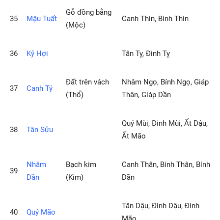
Gỗ đồng bằng
35
Mậu Tuất
Canh Thìn, Bính Thìn
(Mộc)
36
Kỷ Hợi
Tân Tỵ, Đinh Tỵ
Ðất trên vách
Nhâm Ngọ, Bính Ngọ, Giáp
37
Canh Tý
(Thổ)
Thân, Giáp Dần
Quý Mùi, Đinh Mùi, Ất Dậu,
38
Tân Sửu
Ất Mão
Nhâm
Bạch kim
Canh Thân, Bính Thân, Bính
39
Dần
(Kim)
Dần
Tân Dậu, Đinh Dậu, Đinh
40
Quý Mão
Mão