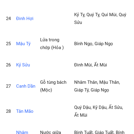
Kỷ Tỵ, Quý Tỵ, Quí Mùi, Quý
24
Ðinh Hợi
Sửu
Lửa trong
25
Mậu Tý
Bính Ngọ, Giáp Ngọ
chớp (Hỏa )
26
Kỷ Sửu
Ðinh Mùi, Ất Mùi
Gỗ tùng bách
Nhâm Thân, Mậu Thân,
27
Canh Dần
(Mộc)
Giáp Tý, Giáp Ngọ
Quý Dậu, Kỷ Dậu, Ất Sửu,
28
Tân Mão
Ất Mùi
Nhâm
Nước giữa
Bính Tuất, Giáp Tuất, Bính