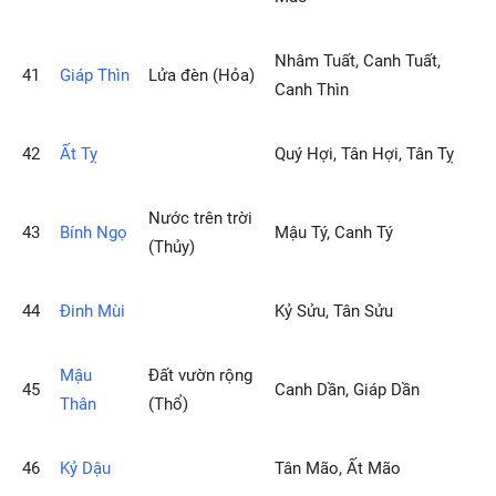
Nhâm Tuất, Canh Tuất,
41
Giáp Thìn
Lửa đèn (Hỏa)
Canh Thìn
42
Ất Tỵ
Quý Hợi, Tân Hợi, Tân Tỵ
Nước trên trời
43
Bính Ngọ
Mậu Tý, Canh Tý
(Thủy)
44
Ðinh Mùi
Kỷ Sửu, Tân Sửu
Mậu
Ðất vườn rộng
45
Canh Dần, Giáp Dần
Thân
(Thổ)
46
Kỷ Dậu
Tân Mão, Ất Mão