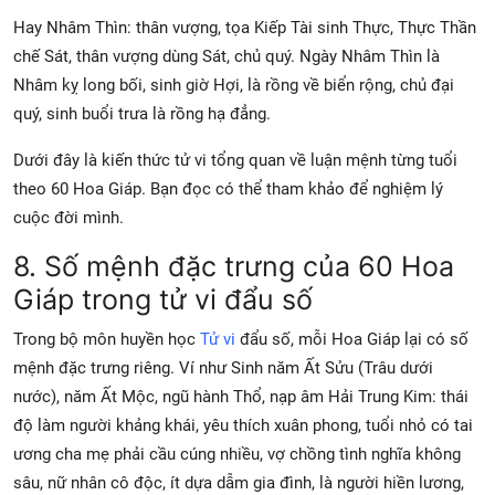
Hay Nhâm Thìn: thân vượng, tọa Kiếp Tài sinh Thực, Thực Thần
chế Sát, thân vượng dùng Sát, chủ quý. Ngày Nhâm Thìn là
Nhâm kỵ long bối, sinh giờ Hợi, là rồng về biển rộng, chủ đại
quý, sinh buổi trưa là rồng hạ đẳng.
Dưới đây là kiến thức tử vi tổng quan về luận mệnh từng tuổi
theo 60 Hoa Giáp. Bạn đọc có thể tham khảo để nghiệm lý
cuộc đời mình.
8. Số mệnh đặc trưng của 60 Hoa
Giáp trong tử vi đẩu số
Trong bộ môn huyền học
Tử vi
đẩu số, mỗi Hoa Giáp lại có số
mệnh đặc trưng riêng. Ví như Sinh năm Ất Sửu (Trâu dưới
nước), năm Ất Mộc, ngũ hành Thổ, nạp âm Hải Trung Kim: thái
độ làm người khảng khái, yêu thích xuân phong, tuổi nhỏ có tai
ương cha mẹ phải cầu cúng nhiều, vợ chồng tình nghĩa không
sâu, nữ nhân cô độc, ít dựa dẫm gia đình, là người hiền lương,