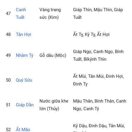
Canh
Vàng trang
Giáp Thìn, Mậu Thìn, Giáp
47
Tuất
sức (Kim)
Tuất
48
Tân Hợi
Ất Tỵ, Kỷ Tỵ, Ất Hợi
Giáp Ngọ, Canh Ngọ, Bính
49
Nhâm Tý
Gỗ dâu (Mộc)
Tuất, Bíkỷnh Thìn
Ất Mùi, Tân Mùi, Đinh Hợi,
50
Quý Sửu
Đinh Tỵ
Nước giữa khe
Mậu Thân, Bính Thân, Canh
51
Giáp Dần
lớn (Thủy)
Ngọ, Canh Tý
Kỷ Dậu, Đinh Dậu, Tân Mùi,
52
Ất Mão