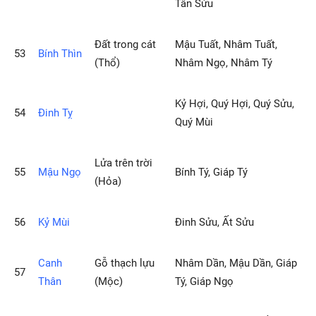
Tân Sửu
Ðất trong cát
Mậu Tuất, Nhâm Tuất,
53
Bính Thìn
(Thổ)
Nhâm Ngọ, Nhâm Tý
Kỷ Hợi, Quý Hợi, Quý Sửu,
54
Ðinh Tỵ
Quý Mùi
Lửa trên trời
55
Mậu Ngọ
Bính Tý, Giáp Tý
(Hỏa)
56
Kỷ Mùi
Ðinh Sửu, Ất Sửu
Canh
Gỗ thạch lựu
Nhâm Dần, Mậu Dần, Giáp
57
Thân
(Mộc)
Tý, Giáp Ngọ