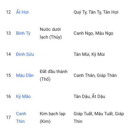
12
Ất Hợi
Quý Tỵ, Tân Tỵ, Tân Hợi
Nước dưới
13
Bính Tý
Canh Ngọ, Mậu Ngọ
lạch (Thủy)
14
Ðinh Sửu
Tân Mùi, Kỷ Mùi
Ðất đầu thành
15
Mậu Dần
Canh Thân, Giáp Thân
(Thổ)
16
Kỷ Mão
Tân Dậu, Ất Dậu
Canh
Kim bạch lạp
Giáp Tuất, Mậu Tuất, Giáp
17
Thìn
(Kim)
Thìn