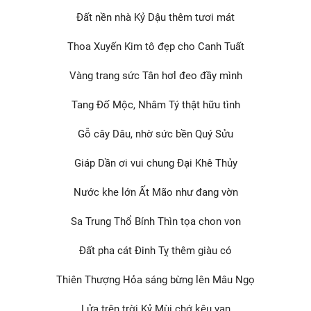
Đất nền nhà Kỷ Dậu thêm tươi mát
Thoa Xuyến Kim tô đẹp cho Canh Tuất
Vàng trang sức Tân hơl đeo đầy mình
Tang Đố Mộc, Nhâm Tý thật hữu tình
Gỗ cây Dâu, nhờ sức bền Quý Sửu
Giáp Dần ơi vui chung Đại Khê Thủy
Nước khe lớn Ất Mão như đang vờn
Sa Trung Thổ Bính Thìn tọa chon von
Đất pha cát Đinh Tỵ thêm giàu có
Thiên Thượng Hỏa sáng bừng lên Mâu Ngọ
Lửa trên trời Kỷ Mùi chớ kêu van