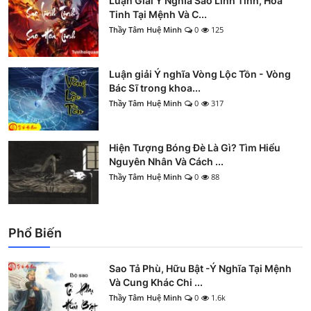
Luận Giải Ý Nghĩa Sao Linh Tinh, Hỏa
Tinh Tại Mệnh Và C...
Thầy Tâm Huệ Minh
0
125
Luận giải Ý nghĩa Vòng Lộc Tồn - Vòng
Bác Sĩ trong khoa...
Thầy Tâm Huệ Minh
0
317
Hiện Tượng Bóng Đè Là Gì? Tìm Hiểu
Nguyên Nhân Và Cách ...
Thầy Tâm Huệ Minh
0
88
Phổ Biến
Sao Tả Phù, Hữu Bật -Ý Nghĩa Tại Mệnh
Và Cung Khác Chi ...
Thầy Tâm Huệ Minh
0
1.6k