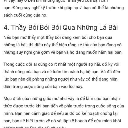
Vì vậy, hãy ở bên khi những người thân yêu của bạn cần
bạn. Đừng suy nghĩ kỹ trước khi giúp họ vì bạn có thể là phương
sách cuối cùng của họ.
4. Thầy Bói Bói Bói Qua Những Lá Bài
Nếu bạn mơ thấy một thầy bói đang xem bói cho bạn qua
những lá bài, thì điều này thể hiện rằng kẻ thù của bạn đang có
những suy nghĩ ghê gớm về bạn và họ đang muốn hãm hại bạn.
Trong cuộc đời ai cũng có ít nhất một người sợ hãi, đố kỵ với
thành công của bạn và sẽ luôn tìm cách hạ bệ bạn. Và đã đến
lúc bạn nên đề phòng những người như vậy có thể đang hiện
diện trong cuộc sống của bạn vào lúc này.
Mục đích của những giấc mơ như vậy là để làm cho bạn nhận
thức được trước khi bạn tiến về phía trước trong cuộc sống của
mình. Bạn nên cảnh giác để nếu ai đó có kế hoạch chống lại
bạn, bạn sẽ biết trước về nó và lập kế hoạch để cứu mình khỏi