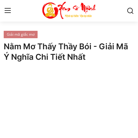
Giải mã giấc mơ
Tử Vi
Nằm Mơ Thấy Thầy Bói - Giải Mã
Kiến Thức
Ý Nghĩa Chi Tiết Nhất
Tâm linh
Phong thủy
Cung hoàng đạo
Nhân tướng học
Giải mã giấc mơ