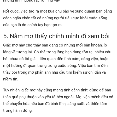
những tình huống rắc rối như vậy.
Rốt cuộc, việc tạo ra một bùa chú bảo vệ xung quanh bạn bằng
cách ngăn chặn tất cả những người tiêu cực khỏi cuộc sống
của bạn là do chính tay bạn tạo ra.
5. Nằm mơ thấy chính mình đi xem bói
Giấc mơ này cho thấy bạn đang có những mối băn khoăn, lo
lắng về tương lai. Có thể trong lòng bạn đang tồn tại nhiều câu
hỏi chưa có lời giải - liên quan đến tình cảm, công việc, hoặc
một hướng đi quan trọng trong cuộc sống. Việc bạn tìm đến
thầy bói trong mơ phản ánh nhu cầu tìm kiếm sự chỉ dẫn và
niềm tin.
Tuy nhiên, giấc mơ này cũng mang tính cảnh tỉnh: đừng để bản
thân quá phụ thuộc vào yếu tố bên ngoài. Mọi vận mệnh đều có
thể chuyển hóa nếu bạn đủ bình tĩnh, sáng suốt và thiện tâm
trong hành động.