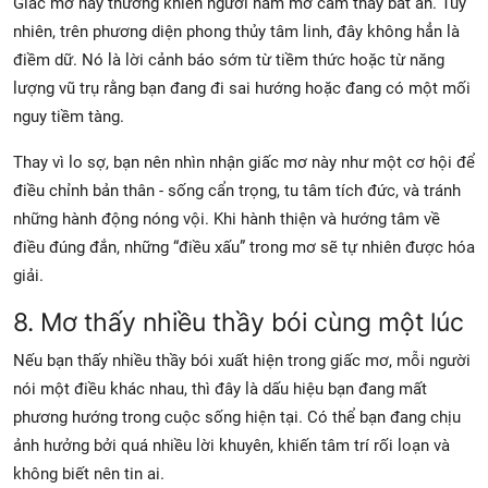
Giấc mơ này thường khiến người nằm mơ cảm thấy bất an. Tuy
nhiên, trên phương diện phong thủy tâm linh, đây không hẳn là
điềm dữ. Nó là lời cảnh báo sớm từ tiềm thức hoặc từ năng
lượng vũ trụ rằng bạn đang đi sai hướng hoặc đang có một mối
nguy tiềm tàng.
Thay vì lo sợ, bạn nên nhìn nhận giấc mơ này như một cơ hội để
điều chỉnh bản thân - sống cẩn trọng, tu tâm tích đức, và tránh
những hành động nóng vội. Khi hành thiện và hướng tâm về
điều đúng đắn, những “điều xấu” trong mơ sẽ tự nhiên được hóa
giải.
8. Mơ thấy nhiều thầy bói cùng một lúc
Nếu bạn thấy nhiều thầy bói xuất hiện trong giấc mơ, mỗi người
nói một điều khác nhau, thì đây là dấu hiệu bạn đang mất
phương hướng trong cuộc sống hiện tại. Có thể bạn đang chịu
ảnh hưởng bởi quá nhiều lời khuyên, khiến tâm trí rối loạn và
không biết nên tin ai.