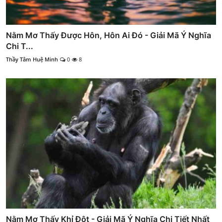
Nằm Mơ Thấy Được Hôn, Hôn Ai Đó - Giải Mã Ý Nghĩa
Chi T...
Thầy Tâm Huệ Minh
0
8
Nằm Mơ Thấy Khỉ Đột - Giải Mã Ý Nghĩa Chi Tiết Nhất