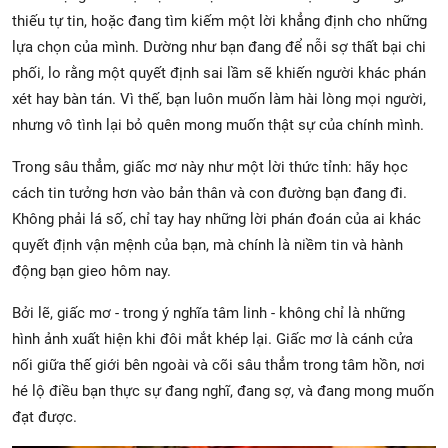
thiếu tự tin, hoặc đang tìm kiếm một lời khẳng định cho những
lựa chọn của mình. Dường như bạn đang để nỗi sợ thất bại chi
phối, lo rằng một quyết định sai lầm sẽ khiến người khác phán
xét hay bàn tán. Vì thế, bạn luôn muốn làm hài lòng mọi người,
nhưng vô tình lại bỏ quên mong muốn thật sự của chính mình.
Trong sâu thẳm, giấc mơ này như một lời thức tỉnh: hãy học
cách tin tưởng hơn vào bản thân và con đường bạn đang đi.
Không phải lá số, chỉ tay hay những lời phán đoán của ai khác
quyết định vận mệnh của bạn, mà chính là niềm tin và hành
động bạn gieo hôm nay.
Bởi lẽ, giấc mơ - trong ý nghĩa tâm linh - không chỉ là những
hình ảnh xuất hiện khi đôi mắt khép lại. Giấc mơ là cánh cửa
nối giữa thế giới bên ngoài và cõi sâu thẳm trong tâm hồn, nơi
hé lộ điều bạn thực sự đang nghĩ, đang sợ, và đang mong muốn
đạt được.