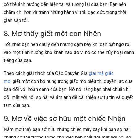
có thể ảnh hưởng đến hiện tại và tương lai của bạn. Bạn nên
chăm chỉ hơn và tránh những hành vi trái đạo đức trong thời
gian sắp tới.
8. Mơ thấy giết một con Nhện
Tốt nhất bạn nên chú ý đến những cạm bẫy khi bạn bất ngờ rơi
vào một tình huống khó khăn nào đó vì nó có thể hủy hoại danh
tiếng của bạn.
Theo cách giải thích của Các Chuyên Gia
giải mã giấc
mơ
,
giết
một con bọ hung trong giấc mơ biểu thị quyền lực của
bạn đối với hoàn cảnh của bạn. Nó nói rằng bạn phải chuẩn bị
đối mặt với nỗi sợ hãi và ám ảnh để cải thiện sự tự tin và quyết
tâm của bạn.
9. Mơ về việc sở hữu một chiếc Nhện
Nằm mơ thấy bạn sở hữu những chiếc máy bay khi bạn sợ hãi
chúng có thể tượng trưng cho việc bạn phải đối mặt với nỗi sợ