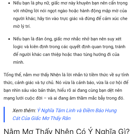
Nếu bạn là phụ nữ, giấc mơ này khuyên bạn nên cẩn trọng
với những lời nói ngọt ngào hoặc hành động mập mờ của
người khác; hãy tin vào trực giác và đừng để cảm xúc che
mờ lý trí.
Nếu bạn là đàn ông, giấc mơ nhắc nhở bạn nên suy xét
logic và kiên định trong các quyết định quan trọng, tránh
để người khác can thiệp hoặc thao túng hướng đi của
mình.
Tổng thể, nằm mơ thấy Nhện là lời nhắn từ tiềm thức về sự tỉnh
thức, cảnh giác và tự chủ. Nó vừa là cảnh báo, vừa là cơ hội để
bạn nhìn sâu vào bản thân, hiểu rõ ai đang cùng bạn dệt nên
mạng lưới cuộc đời – và ai đang âm thầm mắc bẫy trong đó.
Xem thêm:
Ý Nghĩa Tâm Linh và Điềm Báo Hung
Cát Của Giấc Mơ Thấy Rắn
Nằm Mơ Thấy Nhện Có Ý Nghĩa Gì?