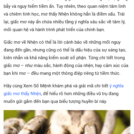
bẫy và nguy hiểm tiềm ẩn. Tuy nhiên, theo quan niệm tâm linh
và chiêm tinh học, mơ thấy Nhện không hẳn là điềm xấu. Trái
lại, giấc mơ này ẩn chứa nhiều tầng ý nghĩa sâu sắc về tâm lý,
mối quan hệ và hành trình phát triển của chính bạn.
Giấc mơ về Nhện có thể là lời cảnh báo về những mối nguy
đang đến gần, nhưng cũng có thể là dấu hiệu của sự sáng tạo,
kiên nhẫn và khả năng kiểm soát số phận. Từng chi tiết trong
giấc mơ – như màu sắc, hành động của nhện, hay cảm xúc của
bạn khi mơ – đều mang một thông điệp riêng từ tiềm thức.
Hãy cùng Xem Số Mệnh khám phá và giải mã chi tiết
ý nghĩa
giấc mơ thấy Nhện
, để hiểu rõ hơn những điều vũ trụ đang
muốn gửi gắm đến bạn qua biểu tượng huyền bí này.