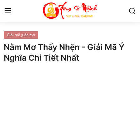
Giải mã giấc mơ
Tử Vi
Nằm Mơ Thấy Nhện - Giải Mã Ý
Kiến Thức
Nghĩa Chi Tiết Nhất
Tâm linh
Phong thủy
Cung hoàng đạo
Nhân tướng học
Giải mã giấc mơ