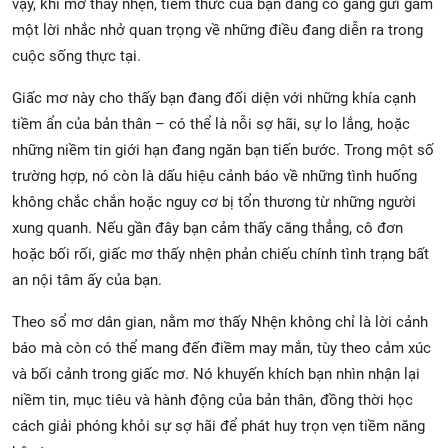
vậy, khi mơ thấy nhện, tiềm thức của bạn đang cố gắng gửi gắm
một lời nhắc nhở quan trọng về những điều đang diễn ra trong
cuộc sống thực tại.
Giấc mơ này cho thấy bạn đang đối diện với những khía cạnh
tiềm ẩn của bản thân – có thể là nỗi sợ hãi, sự lo lắng, hoặc
những niềm tin giới hạn đang ngăn bạn tiến bước. Trong một số
trường hợp, nó còn là dấu hiệu cảnh báo về những tình huống
không chắc chắn hoặc nguy cơ bị tổn thương từ những người
xung quanh. Nếu gần đây bạn cảm thấy căng thẳng, cô đơn
hoặc bối rối, giấc mơ thấy nhện phản chiếu chính tình trạng bất
an nội tâm ấy của bạn.
Theo sổ mơ dân gian, nằm mơ thấy Nhện không chỉ là lời cảnh
báo mà còn có thể mang đến điềm may mắn, tùy theo cảm xúc
và bối cảnh trong giấc mơ. Nó khuyến khích bạn nhìn nhận lại
niềm tin, mục tiêu và hành động của bản thân, đồng thời học
cách giải phóng khỏi sự sợ hãi để phát huy trọn vẹn tiềm năng