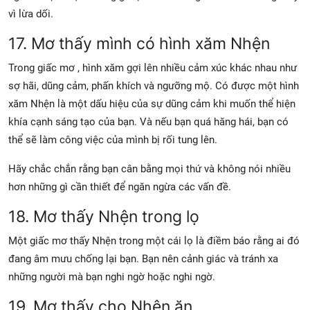
vì lừa dối.
17. Mơ thấy mình có hình xăm Nhện
Trong
giấc mơ
, hình xăm gợi lên nhiều cảm xúc khác nhau như
sợ hãi, dũng cảm, phấn khích và ngưỡng mộ. Có được một hình
xăm Nhện là một dấu hiệu của sự dũng cảm khi muốn thể hiện
khía cạnh sáng tạo của bạn. Và nếu bạn quá hăng hái, bạn có
thể sẽ làm công việc của mình bị rối tung lên.
Hãy chắc chắn rằng bạn cân bằng mọi thứ và không nói nhiều
hơn những gì cần thiết để ngăn ngừa các vấn đề.
18. Mơ thấy Nhện trong lọ
Một giấc mơ thấy Nhện trong một cái lọ là điềm báo rằng ai đó
đang âm mưu chống lại bạn. Bạn nên cảnh giác và tránh xa
những người mà bạn nghi ngờ hoặc nghi ngờ.
19. Mơ thấy cho Nhện ăn