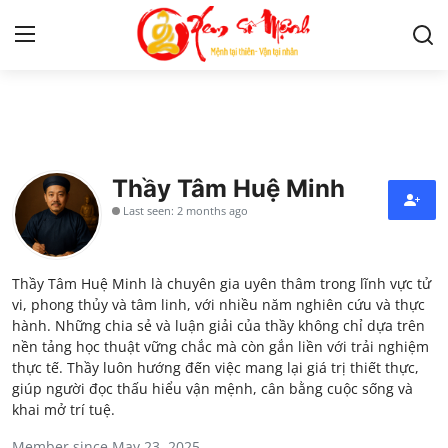
Tử Vi
Kiến Thức
Thầy Tâm Huệ Minh
Last seen: 2 months ago
Tâm linh
Phong thủy
Thầy Tâm Huệ Minh là chuyên gia uyên thâm trong lĩnh vực tử
vi, phong thủy và tâm linh, với nhiều năm nghiên cứu và thực
Cung hoàng đạo
hành. Những chia sẻ và luận giải của thầy không chỉ dựa trên
nền tảng học thuật vững chắc mà còn gắn liền với trải nghiệm
thực tế. Thầy luôn hướng đến việc mang lại giá trị thiết thực,
Nhân tướng học
giúp người đọc thấu hiểu vận mệnh, cân bằng cuộc sống và
khai mở trí tuệ.
Giải mã giấc mơ
Member since May 23, 2025