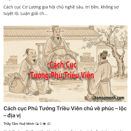
Cách cục Cơ Lương gia hội chủ nghề sâu, trí bền, không sợ
tuyệt lộ. Luận giải ch...
Cách cục Phủ Tướng Triều Viên chủ về phúc – lộc
– địa vị
Thầy Tâm Huệ Minh
0
42