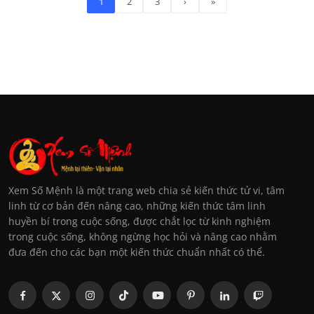
1
2
3
›
»
Xem Số Mệnh là một trang web chia sẻ kiến thức tử vi, tâm
linh từ cơ bản đến nâng cao, những kiến thức tâm linh
huyền bí trong cuộc sống, được chắt lọc từ kinh nghiệm
trong cuộc sống, không ngừng học hỏi và nâng cao nhằm
đưa đến cho các bạn một kiến thức chuẩn nhất có thể.