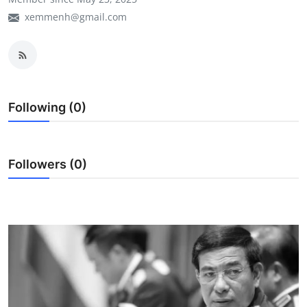
Xem Bói
xemmenh@gmail.com
Vietnamese
Following (0)
Followers (0)