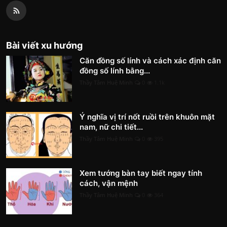
Bài viết xu hướng
Căn đồng số lính và cách xác định căn
đồng số lính bằng...
Thầy Tâm Huệ Minh
0
1.1k
Ý nghĩa vị trí nốt ruồi trên khuôn mặt
nam, nữ chi tiết...
Thầy Tâm Huệ Minh
0
395
Xem tướng bàn tay biết ngay tính
cách, vận mệnh
Thầy Tâm Huệ Minh
0
364