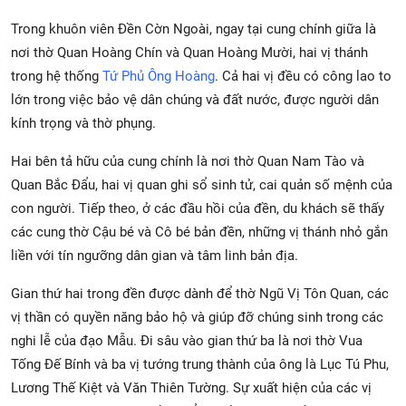
Trong khuôn viên Đền Cờn Ngoài, ngay tại cung chính giữa là
nơi thờ Quan Hoàng Chín và Quan Hoàng Mười, hai vị thánh
trong hệ thống
Tứ Phủ Ông Hoàng
. Cả hai vị đều có công lao to
lớn trong việc bảo vệ dân chúng và đất nước, được người dân
kính trọng và thờ phụng.
Hai bên tả hữu của cung chính là nơi thờ Quan Nam Tào và
Quan Bắc Đẩu, hai vị quan ghi sổ sinh tử, cai quản số mệnh của
con người. Tiếp theo, ở các đầu hồi của đền, du khách sẽ thấy
các cung thờ Cậu bé và Cô bé bản đền, những vị thánh nhỏ gắn
liền với tín ngưỡng dân gian và tâm linh bản địa.
Gian thứ hai trong đền được dành để thờ Ngũ Vị Tôn Quan, các
vị thần có quyền năng bảo hộ và giúp đỡ chúng sinh trong các
nghi lễ của đạo Mẫu. Đi sâu vào gian thứ ba là nơi thờ Vua
Tống Đế Bính và ba vị tướng trung thành của ông là Lục Tú Phu,
Lương Thế Kiệt và Văn Thiên Tường. Sự xuất hiện của các vị