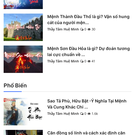
Mệnh Thành Đầu Thổ là gì? Vận số hung
cát của người mện...
Thầy Tâm Huệ Minh
0
30
Mệnh Sơn Đầu Hỏa là gì? Dự đoán tương
lai cực chuẩn về ...
Thầy Tâm Huệ Minh
0
41
Phổ Biến
Sao Tả Phù, Hữu Bật -Ý Nghĩa Tại Mệnh
Và Cung Khác Chi ...
Thầy Tâm Huệ Minh
0
1.6k
Căn đồng số lính và cách xác định căn