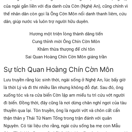
của ngài gắn liền với địa danh cửa Cờn (Nghệ An), cũng chính vì
thế nhân dân còn gọi là Ông Cờn Môn nổi danh thanh liêm, cứu
dân, giúp nước và luôn trợ người hữu duyên.
Hương một triện lòng thành dâng tiến
Cung thỉnh mời Ông Chín Cờn Môn
Khâm thừa thượng đế chí tôn
Sai Quan Hoàng Chín Cờn Môn giáng trần
Sự tích Quan Hoàng Chín Cờn Môn
Lưu truyền rằng lúc sinh thời, ngài sống ở Nghệ An, lúc bấy giờ
là thời Lý và đi thi nhiều lần nhưng không đỗ đạt. Sau đó, ông
xuống tóc và ra cửa biển Cờn lập am miếu tu trì cứu vớt người
đi biển. Đồng thời, đây cũng là nơi dừng chân nghỉ ngơi của tàu
thuyền qua lại. Tôn truyền, ông là người vớt và chôn cất cẩn
thận thân y Thái Tử Nam Tống trong trận đánh với quân
Nguyên. Có tài liệu cho rằng, ngài cứu sống ba mẹ con Mẫu