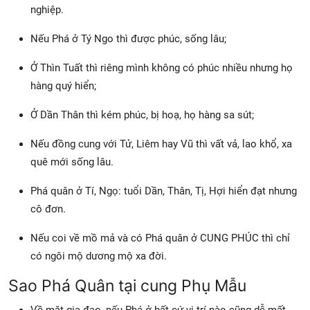
nghiệp.
Nếu Phá ở Tý Ngo thì được phúc, sống lâu;
Ở Thìn Tuất thì riêng mình không có phúc nhiều nhưng họ
hàng quý hiển;
Ở Dần Thân thì kém phúc, bị hoạ, họ hàng sa sút;
Nếu đồng cung với Tử, Liêm hay Vũ thì vất vả, lao khổ, xa
quê mới sống lâu.
Phá quân ở Tí, Ngọ: tuổi Dần, Thân, Tị, Hợi hiển đạt nhưng
cô đơn.
Nếu coi về mồ mả và có Phá quân ở CUNG PHÚC thì chỉ
có ngôi mộ dương mộ xa đời.
Sao Phá Quân tại cung Phụ Mẫu
Về mặt gia đạo, nếu Phá ở bất cứ vị trí nào cũng dễ mất