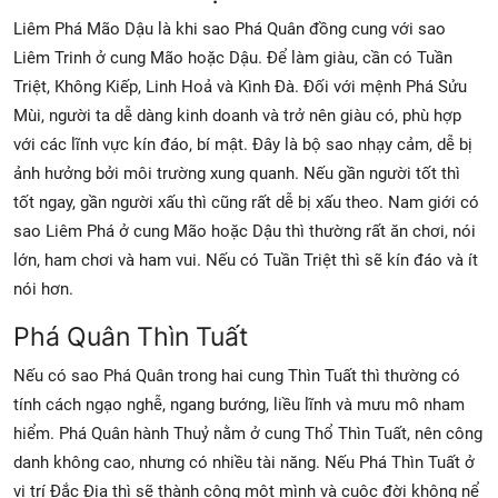
Liêm Phá Mão Dậu là khi sao Phá Quân đồng cung với sao
Liêm Trinh ở cung Mão hoặc Dậu. Để làm giàu, cần có Tuần
Triệt, Không Kiếp, Linh Hoả và Kình Đà. Đối với mệnh Phá Sửu
Mùi, người ta dễ dàng kinh doanh và trở nên giàu có, phù hợp
với các lĩnh vực kín đáo, bí mật. Đây là bộ sao nhạy cảm, dễ bị
ảnh hưởng bởi môi trường xung quanh. Nếu gần người tốt thì
tốt ngay, gần người xấu thì cũng rất dễ bị xấu theo. Nam giới có
sao Liêm Phá ở cung Mão hoặc Dậu thì thường rất ăn chơi, nói
lớn, ham chơi và ham vui. Nếu có Tuần Triệt thì sẽ kín đáo và ít
nói hơn.
Phá Quân Thìn Tuất
Nếu có sao Phá Quân trong hai cung Thìn Tuất thì thường có
tính cách ngạo nghễ, ngang bướng, liều lĩnh và mưu mô nham
hiểm. Phá Quân hành Thuỷ nằm ở cung Thổ Thìn Tuất, nên công
danh không cao, nhưng có nhiều tài năng. Nếu Phá Thìn Tuất ở
vị trí Đắc Địa thì sẽ thành công một mình và cuộc đời không nể