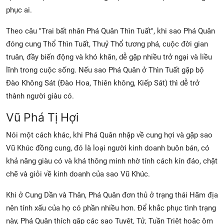
phục ai.
Theo câu "Trai bất nhân Phá Quân Thìn Tuất", khi sao Phá Quân
đóng cung Thổ Thìn Tuất, Thuỷ Thổ tương phá, cuộc đời gian
truân, đầy biến động và khó khăn, dễ gặp nhiều trở ngại và liều
lĩnh trong cuộc sống. Nếu sao Phá Quân ở Thìn Tuất gặp bộ
Đào Không Sát (Đào Hoa, Thiên không, Kiếp Sát) thì dễ trở
thành người giàu có.
Vũ Phá Tị Hợi
Nói một cách khác, khi Phá Quân nhập về cung hợi và gặp sao
Vũ Khúc đồng cung, đó là loại người kinh doanh buôn bán, có
khả năng giàu có và khá thông minh nhờ tính cách kín đáo, chặt
chẽ và giỏi về kinh doanh của sao Vũ Khúc.
Khi ở Cung Dần và Thân, Phá Quân đơn thủ ở trạng thái Hãm địa
nên tính xấu của họ có phần nhiều hơn. Để khắc phục tình trạng
này, Phá Quân thích gặp các sao Tuyệt, Tử, Tuần Triệt hoặc ôm