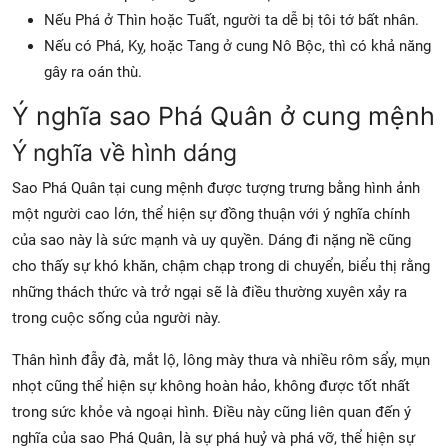
Nếu Phá ở Thìn hoặc Tuất, người ta dễ bị tôi tớ bất nhân.
Nếu có Phá, Kỵ, hoặc Tang ở cung Nô Bộc, thì có khả năng
gây ra oán thù.
Ý nghĩa sao Phá Quân ở cung mệnh
Ý nghĩa về hình dáng
Sao Phá Quân tại cung mệnh được tượng trưng bằng hình ảnh
một người cao lớn, thể hiện sự đồng thuận với ý nghĩa chính
của sao này là sức mạnh và uy quyền. Dáng đi nặng nề cũng
cho thấy sự khó khăn, chậm chạp trong di chuyển, biểu thị rằng
những thách thức và trở ngại sẽ là điều thường xuyên xảy ra
trong cuộc sống của người này.
Thân hình đẫy đà, mắt lộ, lông mày thưa và nhiều rôm sẩy, mụn
nhọt cũng thể hiện sự không hoàn hảo, không được tốt nhất
trong sức khỏe và ngoại hình. Điều này cũng liên quan đến ý
nghĩa của sao Phá Quân, là sự phá huỷ và phá vỡ, thể hiện sự