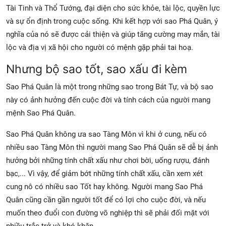
Tài Tinh và Thổ Tướng, đại diện cho sức khỏe, tài lộc, quyền lực
và sự ổn định trong cuộc sống. Khi kết hợp với sao Phá Quân, ý
nghĩa của nó sẽ được cải thiện và giúp tăng cường may mắn, tài
lộc và địa vị xã hội cho người có mệnh gặp phải tai hoạ.
Nhưng bộ sao tốt, sao xấu đi kèm
Sao Phá Quân là một trong những sao trong Bát Tự, và bộ sao
này có ảnh hưởng đến cuộc đời và tính cách của người mang
mệnh Sao Phá Quân.
Sao Phá Quân không ưa sao Tàng Môn vì khi ở cung, nếu có
nhiều sao Tàng Môn thì người mang Sao Phá Quân sẽ dễ bị ảnh
hưởng bởi những tính chất xấu như chơi bời, uống rượu, đánh
bạc,... Vì vậy, để giảm bớt những tính chất xấu, cần xem xét
cung nô có nhiều sao Tốt hay không. Người mang Sao Phá
Quân cũng cần gần người tốt để có lợi cho cuộc đời, và nếu
muốn theo đuổi con đường võ nghiệp thì sẽ phải đối mặt với
nhiều trắc trở và khó khăn.