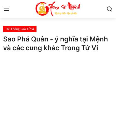
Hệ Thống Sao Tử Vi
Tử Vi
Sao Phá Quân - ý nghĩa tại Mệnh
Kiến Thức
và các cung khác Trong Tử Vi
Tâm linh
Phong thủy
Cung hoàng đạo
Nhân tướng học
Giải mã giấc mơ