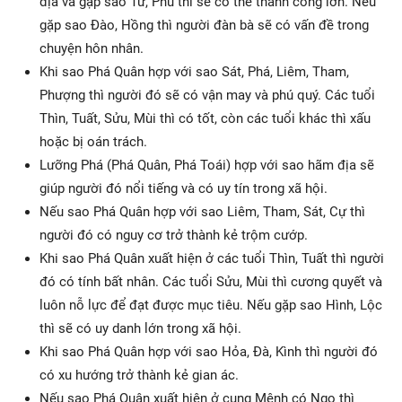
địa và gặp sao Tử, Phủ thì sẽ có thể thành công lớn. Nếu
gặp sao Đào, Hồng thì người đàn bà sẽ có vấn đề trong
chuyện hôn nhân.
Khi sao Phá Quân hợp với sao Sát, Phá, Liêm, Tham,
Phượng thì người đó sẽ có vận may và phú quý. Các tuổi
Thìn, Tuất, Sửu, Mùi thì có tốt, còn các tuổi khác thì xấu
hoặc bị oán trách.
Lưỡng Phá (Phá Quân, Phá Toái) hợp với sao hãm địa sẽ
giúp người đó nổi tiếng và có uy tín trong xã hội.
Nếu sao Phá Quân hợp với sao Liêm, Tham, Sát, Cự thì
người đó có nguy cơ trở thành kẻ trộm cướp.
Khi sao Phá Quân xuất hiện ở các tuổi Thìn, Tuất thì người
đó có tính bất nhân. Các tuổi Sửu, Mùi thì cương quyết và
luôn nỗ lực để đạt được mục tiêu. Nếu gặp sao Hình, Lộc
thì sẽ có uy danh lớn trong xã hội.
Khi sao Phá Quân hợp với sao Hỏa, Đà, Kình thì người đó
có xu hướng trở thành kẻ gian ác.
Nếu sao Phá Quân xuất hiện ở cung Mệnh có Ngọ thì