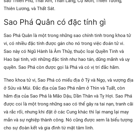
sao Thiên Phủ, Thái Âm, Than Lang, Cự Môn, Thiên Tướng,
Thiên Lương, và Thất Sát.
Sao Phá Quân có đặc tính gì
Sao Phá Quân là một trong những sao chính tinh trong khoa tử
vi, có nhiều đặc tính được gán cho nó trong việc đoán tử vi.
Sao này có Ngũ Hành là Âm Thủy, thuộc loại Quyền Tinh và
Hao bại tinh, với những đặc tính như hao tán, dũng mãnh và uy
quyền. Sao Phá còn được gọi là Phá và có vị trí đắc hãm.
Theo khoa tử vi, Sao Phá có miếu địa ở Tý và Ngọ, và vượng địa
ở Sửu và Mùi. Đắc địa của Sao Phá nằm ở Thìn và Tuất, còn
hãm địa của Sao Phá là Mão Dậu, Dần Thân và Tỵ Hợi. Sao Phá
được coi là một trong những sao có thể gây ra tai nạn, tranh cãi
và rắc rối, nhưng khi đặt ở các Cung khác thì lại mang lại may
mắn và sự nghiệp thành công. Nó cũng được xem là biểu tượng
cho sự đoàn kết và gia đình từ mặt tâm linh.