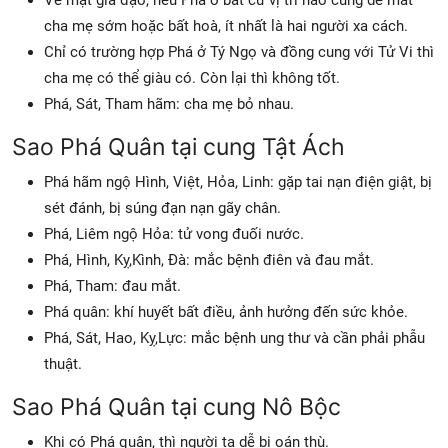
cha mẹ sớm hoặc bất hoà, ít nhất là hai người xa cách.
Chỉ có trường hợp Phá ở Tý Ngọ và đồng cung với Tử Vi thì
cha mẹ có thể giàu có. Còn lại thì không tốt.
Phá, Sát, Tham hãm: cha mẹ bỏ nhau.
Sao Phá Quân tại cung Tật Ách
Phá hãm ngộ Hình, Việt, Hỏa, Linh: gặp tai nạn điện giật, bị
sét đánh, bị súng đạn nạn gãy chân.
Phá, Liêm ngộ Hỏa: tử vong đuối nước.
Phá, Hình, Kỵ,Kình, Đà: mắc bệnh điên và đau mắt.
Phá, Tham: đau mắt.
Phá quân: khí huyết bất điều, ảnh hưởng đến sức khỏe.
Phá, Sát, Hao, Kỵ,Lực: mắc bệnh ung thư và cần phải phẫu
thuật.
Sao Phá Quân tại cung Nô Bộc
Khi có Phá quân, thì người ta dễ bị oán thù.