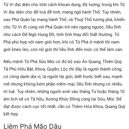
Tử Vi đại diện cho tính cách khoan dung, độ lượng, trong khi Tử
Vi đại diện cho đế toà đế tinh, mang ngũ hành Thổ. Tuy nhiên,
sao Phá Quân lại mang hành Thổ, và Thuỷ Thổ tương phá, khiến
cho Tử Vi đi cùng với Phá Quân trở nên ngang ngược, liều lĩnh
như cách Đế Ngộ Hung Đồ, tính tình thay đổi thất thường. Tử
Phá phù hợp với nam giới hơn, khi có Tử Phá ở mệnh thì nam
giới khéo léo, còn nữ giới thì liều lĩnh đến mức có thể làm càn.
Nếu mệnh Tử Phá Sửu Mùi có đủ bộ sao Ân Quang, Thiên Quý,
Tả Phù Hữu Bật, Khoa, Quyền, Lộc thì đây là người thành công,
có công danh dịa vị, là người tài giỏi, biết trước biết sau, mạnh
mẽ nhưng không kém phần mềm mại, liều lĩnh nhưng có nhiều
trí tuệ. Tuy nhiên, những người sinh vào tháng Tư hoặc tháng 10
âm lịch sẽ có Tả hữu, Xương Khúc Đồng cùng tại Sửu, Mùi. Để
đạt được cách cục tốt nhất, cần có Thêm Hóa Khoa, Quang Quý
kết hợp.
Liêm Phá Mão Dậu