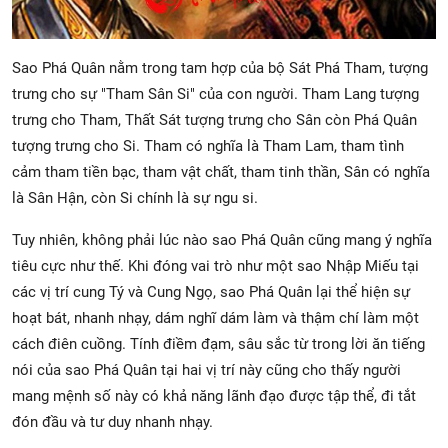
Sao Phá Quân nằm trong tam hợp của bộ Sát Phá Tham, tượng
trưng cho sự "Tham Sân Si" của con người. Tham Lang tượng
trưng cho Tham, Thất Sát tượng trưng cho Sân còn Phá Quân
tượng trưng cho Si. Tham có nghĩa là Tham Lam, tham tình
cảm tham tiền bạc, tham vật chất, tham tinh thần, Sân có nghĩa
là Sân Hận, còn Si chính là sự ngu si.
Tuy nhiên, không phải lúc nào sao Phá Quân cũng mang ý nghĩa
tiêu cực như thế. Khi đóng vai trò như một sao Nhập Miếu tại
các vị trí cung Tý và Cung Ngọ, sao Phá Quân lại thể hiện sự
hoạt bát, nhanh nhạy, dám nghĩ dám làm và thậm chí làm một
cách điên cuồng. Tính điềm đạm, sâu sắc từ trong lời ăn tiếng
nói của sao Phá Quân tại hai vị trí này cũng cho thấy người
mang mệnh số này có khả năng lãnh đạo được tập thể, đi tắt
đón đầu và tư duy nhanh nhạy.