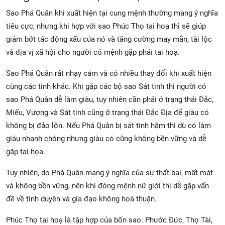
Sao Phá Quân khi xuất hiện tại cung mệnh thường mang ý nghĩa
tiêu cực, nhưng khi hợp với sao Phúc Thọ tai hoạ thì sẽ giúp
giảm bớt tác động xấu của nó và tăng cường may mắn, tài lộc
và địa vị xã hội cho người có mệnh gặp phải tai hoạ.
Sao Phá Quân rất nhạy cảm và có nhiều thay đổi khi xuất hiện
cùng các tinh khác. Khi gặp các bộ sao Sát tinh thì người có
sao Phá Quân dễ làm giàu, tuy nhiên cần phải ở trạng thái Đắc,
Miếu, Vượng và Sát tinh cũng ở trạng thái Đắc Địa để giàu có
không bị đảo lộn. Nếu Phá Quân bị sát tinh hãm thì dù có làm
giàu nhanh chóng nhưng giàu có cũng không bền vững và dễ
gặp tai họa.
Tuy nhiên, do Phá Quân mang ý nghĩa của sự thất bại, mất mát
và không bền vững, nên khi đóng mệnh nữ giới thì dễ gặp vấn
đề về tình duyên và gia đạo không hoà thuận.
Phúc Thọ tai hoạ là tập hợp của bốn sao: Phước Đức, Thọ Tài,