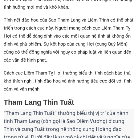
tình huống mới mẻ và khó khăn.
Tính nết đào hoa của Sao Tham Lang và Liêm Trình có thể phát
triển trong cách cục này. Người mang cách cục Liêm Tham Tỵ
Hợi có thể dễ dàng dính vào các mối quan hệ tình ái không ổn
định và phù phiếm. Sự kết hợp của cung Hợi (cung Quỷ Môn)
cũng có thể đồng nghĩa với nguy cơ pháp luật và liên quan đến
các vấn đề hình phạt.
Cách cục Liêm Tham Tỵ Hợi thường biểu thị tính cách bảo thủ,
khó thích nghi, tính đào hoa và ảnh hưởng tiêu cực đối với tình
cảm và vận mệnh.
Tham Lang Thìn Tuất
"Tham Lang Thìn Tuất" thường biểu thị vị trí của hành
tinh Tham Lang (còn gọi là Sao Diêm Vương) ở cung
Thìn và cung Tuất trong hệ thống cung Hoàng đạo
trong tử vi. Dưới đây là sự mô tả chi tiết về ý nghĩa của