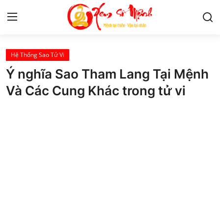
Hệ Thống Sao Tử Vi
Tử Vi
Ý nghĩa Sao Tham Lang Tại Mệnh
Kiến Thức
Và Các Cung Khác trong tử vi
Tâm linh
Phong thủy
Cung hoàng đạo
Nhân tướng học
Giải mã giấc mơ