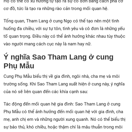
Họ có thể có xu hướng tự tạo ra sự cô đơn bằng cách phá cơ
cơ đồ, tức là tạo ra những rào cản trong mối quan hệ.
Tổng quan, Tham Lang ở cung Ngọ có thể tạo nên một tình
huống đa chiều, với sự tự tôn, tình yêu và cô đơn là những yếu
tố quan trọng. Điều này có thể ảnh hưởng khác nhau tùy thuộc
vào người mang cách cục này là nam hay nữ.
Ý nghĩa Sao Tham Lang ở cung
Phụ Mẫu
Cung Phụ Mẫu biểu thị về gia đình, ngôi nhà, cha mẹ và môi
trường sống. Khi Sao Tham Lang xuất hiện ở cung này, ý nghĩa
của nó sẽ liên quan đến các khía cạnh sau:
Tác động đến mối quan hệ gia đình: Sao Tham Lang ở cung
Phụ Mẫu có thể ảnh hưởng đến mối quan hệ với gia đình, cha
mẹ, anh chị em và những người xung quanh. Nó có thể biểu thị
sự bảo thủ, khó chiều, hoặc thậm chí là mâu thuẫn trong môi