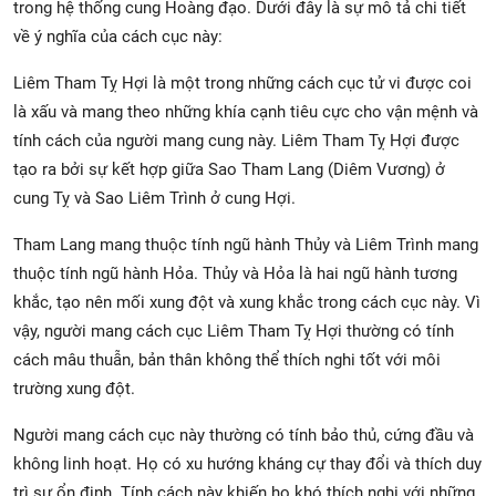
trong hệ thống cung Hoàng đạo. Dưới đây là sự mô tả chi tiết
về ý nghĩa của cách cục này:
Liêm Tham Tỵ Hợi là một trong những cách cục tử vi được coi
là xấu và mang theo những khía cạnh tiêu cực cho vận mệnh và
tính cách của người mang cung này. Liêm Tham Tỵ Hợi được
tạo ra bởi sự kết hợp giữa Sao Tham Lang (Diêm Vương) ở
cung Tỵ và Sao Liêm Trình ở cung Hợi.
Tham Lang mang thuộc tính ngũ hành Thủy và Liêm Trình mang
thuộc tính ngũ hành Hỏa. Thủy và Hỏa là hai ngũ hành tương
khắc, tạo nên mối xung đột và xung khắc trong cách cục này. Vì
vậy, người mang cách cục Liêm Tham Tỵ Hợi thường có tính
cách mâu thuẫn, bản thân không thể thích nghi tốt với môi
trường xung đột.
Người mang cách cục này thường có tính bảo thủ, cứng đầu và
không linh hoạt. Họ có xu hướng kháng cự thay đổi và thích duy
trì sự ổn định. Tính cách này khiến họ khó thích nghi với những