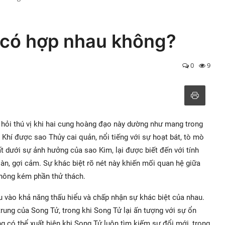
 có hợp nhau không?
0
9
hỏi thú vị khi hai cung hoàng đạo này dường như mang trong
Khí được sao Thủy cai quản, nổi tiếng với sự hoạt bát, tò mò
t dưới sự ảnh hưởng của sao Kim, lại được biết đến với tính
toàn, gợi cảm. Sự khác biệt rõ nét này khiến mối quan hệ giữa
hông kém phần thử thách.
 vào khả năng thấu hiểu và chấp nhận sự khác biệt của nhau.
trung của Song Tử, trong khi Song Tử lại ấn tượng với sự ổn
ng có thể xuất hiện khi Song Tử luôn tìm kiếm sự đổi mới, trong