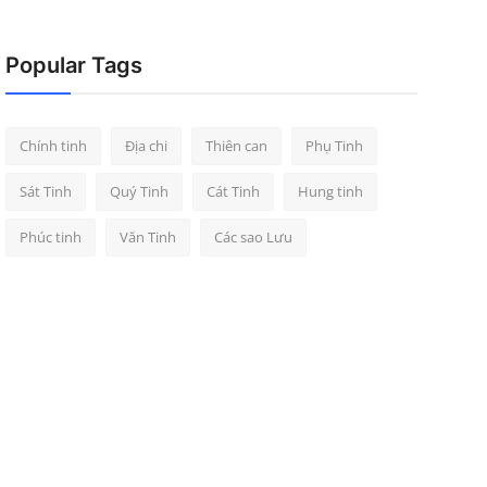
Popular Tags
Chính tinh
Địa chi
Thiên can
Phụ Tinh
Sát Tinh
Quý Tinh
Cát Tinh
Hung tinh
Phúc tinh
Văn Tinh
Các sao Lưu