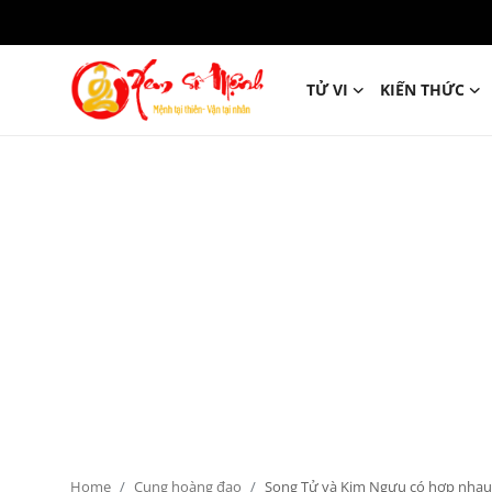
TỬ VI
KIẾN THỨC
Tử Vi
Kiến Thức
Tâm linh
Phong thủy
Cung hoàng đạo
Nhân tướng học
Giải mã giấc mơ
Home
Cung hoàng đạo
Song Tử và Kim Ngưu có hợp nha