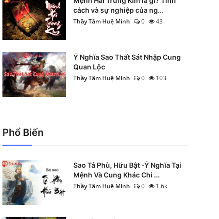
Mệnh Hải Trung Kim là gì? Tính
cách và sự nghiệp của ng...
Thầy Tâm Huệ Minh
0
43
Ý Nghĩa Sao Thất Sát Nhập Cung
Quan Lộc
Thầy Tâm Huệ Minh
0
103
Phổ Biến
Sao Tả Phù, Hữu Bật -Ý Nghĩa Tại
Mệnh Và Cung Khác Chi ...
Thầy Tâm Huệ Minh
0
1.6k