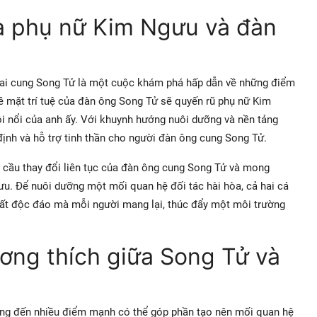
a phụ nữ Kim Ngưu và đàn
rai cung Song Tử là một cuộc khám phá hấp dẫn về những điểm
ề mặt trí tuệ của đàn ông Song Tử sẽ quyến rũ phụ nữ Kim
sôi nổi của anh ấy. Với khuynh hướng nuôi dưỡng và nền tảng
nh và hỗ trợ tinh thần cho người đàn ông cung Song Tử.
u cầu thay đổi liên tục của đàn ông cung Song Tử và mong
u. Để nuôi dưỡng một mối quan hệ đối tác hài hòa, cả hai cá
ất độc đáo mà mỗi người mang lại, thúc đẩy một môi trường
ơng thích giữa Song Tử và
ng đến nhiều điểm mạnh có thể góp phần tạo nên mối quan hệ