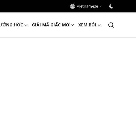
Vietnamese
ƯỚNG HỌC
GIẢI MÃ GIẤC MƠ
XEM BÓI