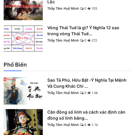
Lộc
Thầy Tâm Huệ Minh
0
103
Vòng Thái Tuế là gì? Ý Nghĩa 12 sao
trong vòng Thái Tuế...
Thầy Tâm Huệ Minh
0
272
Phổ Biến
Sao Tả Phù, Hữu Bật -Ý Nghĩa Tại Mệnh
Và Cung Khác Chi ...
Thầy Tâm Huệ Minh
0
1.6k
Căn đồng số lính và cách xác định căn
đồng số lính bằng...
Thầy Tâm Huệ Minh
0
1.1k