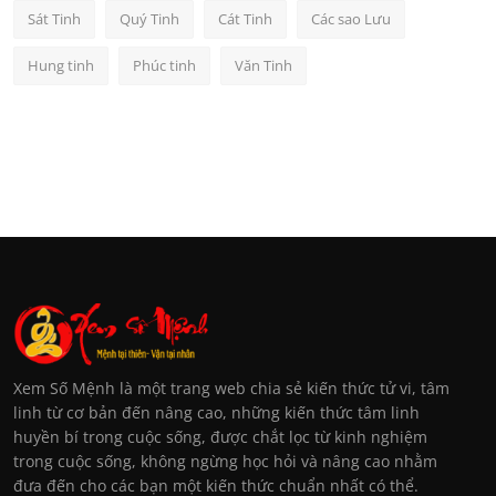
Sát Tinh
Quý Tinh
Cát Tinh
Các sao Lưu
Hung tinh
Phúc tinh
Văn Tinh
Xem Số Mệnh là một trang web chia sẻ kiến thức tử vi, tâm
linh từ cơ bản đến nâng cao, những kiến thức tâm linh
huyền bí trong cuộc sống, được chắt lọc từ kinh nghiệm
trong cuộc sống, không ngừng học hỏi và nâng cao nhằm
đưa đến cho các bạn một kiến thức chuẩn nhất có thể.