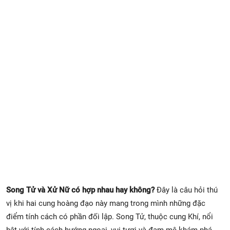
Xem Bói
Vietnamese
Song Tử và Xử Nữ có hợp nhau hay không?
Đây là câu hỏi thú
vị khi hai cung hoàng đạo này mang trong mình những đặc
điểm tính cách có phần đối lập. Song Tử, thuộc cung Khí, nổi
bật với tính cách hướng ngoại, vui tươi và đam mê khám phá,