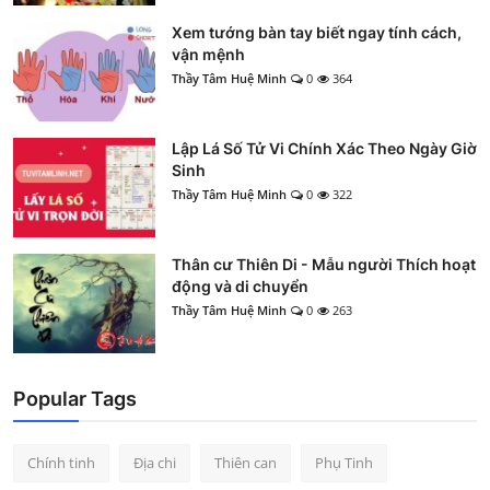
Xem tướng bàn tay biết ngay tính cách,
vận mệnh
Thầy Tâm Huệ Minh
0
364
Lập Lá Số Tử Vi Chính Xác Theo Ngày Giờ
Sinh
Thầy Tâm Huệ Minh
0
322
Thân cư Thiên Di - Mẫu người Thích hoạt
động và di chuyển
Thầy Tâm Huệ Minh
0
263
Popular Tags
Chính tinh
Địa chi
Thiên can
Phụ Tinh