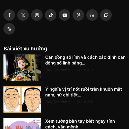
Bài viết xu hướng
Căn đồng số lính và cách xác định căn
đồng số lính bằng...
Thầy Tâm Huệ Minh
0
1.1k
Ý nghĩa vị trí nốt ruồi trên khuôn mặt
nam, nữ chi tiết...
Thầy Tâm Huệ Minh
0
395
Xem tướng bàn tay biết ngay tính
cách, vận mệnh