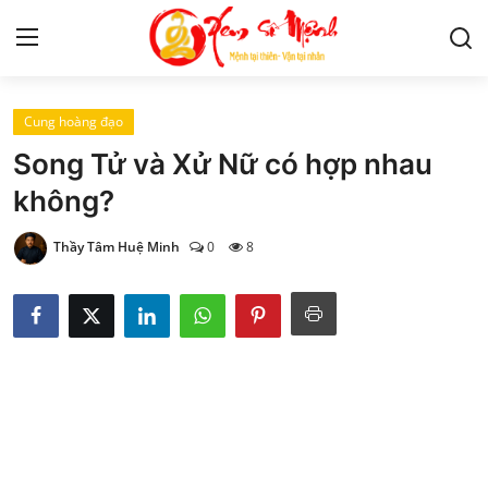
Cung hoàng đạo
Tử Vi
Song Tử và Xử Nữ có hợp nhau
Kiến Thức
không?
Tâm linh
Thầy Tâm Huệ Minh
0
8
Phong thủy
Cung hoàng đạo
Nhân tướng học
Giải mã giấc mơ