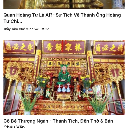
Quan Hoàng Tư Là Ai?- Sự Tích Về Thánh Ông Hoàng
Tư Chi...
Thầy Tâm Huệ Minh
0
62
Cô Bé Thượng Ngàn - Thánh Tích, Đền Thờ & Bản
Chầu Văn ...