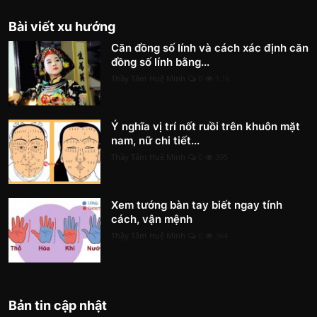
Bài viết xu hướng
Căn đồng số lính và cách xác định căn
đồng số lính bằng...
Thầy Tâm Huệ Minh
0
1.1k
Ý nghĩa vị trí nốt ruồi trên khuôn mặt
nam, nữ chi tiết...
Thầy Tâm Huệ Minh
0
395
Xem tướng bàn tay biết ngay tính
cách, vận mệnh
Thầy Tâm Huệ Minh
0
364
Bản tin cập nhật