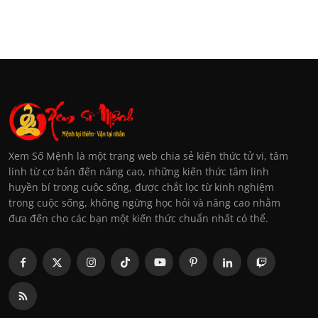
Xem Số Mệnh là một trang web chia sẻ kiến thức tử vi, tâm
linh từ cơ bản đến nâng cao, những kiến thức tâm linh
huyền bí trong cuộc sống, được chắt lọc từ kinh nghiệm
trong cuộc sống, không ngừng học hỏi và nâng cao nhằm
đưa đến cho các bạn một kiến thức chuẩn nhất có thể.