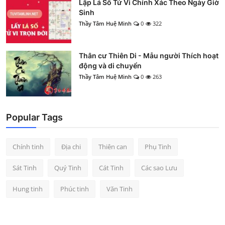
Lập Lá Số Tử Vi Chính Xác Theo Ngày Giờ
Sinh
Thầy Tâm Huệ Minh
0
322
Thân cư Thiên Di - Mẫu người Thích hoạt
động và di chuyển
Thầy Tâm Huệ Minh
0
263
Popular Tags
Chính tinh
Địa chi
Thiên can
Phụ Tinh
Sát Tinh
Quý Tinh
Cát Tinh
Các sao Lưu
Hung tinh
Phúc tinh
Văn Tinh