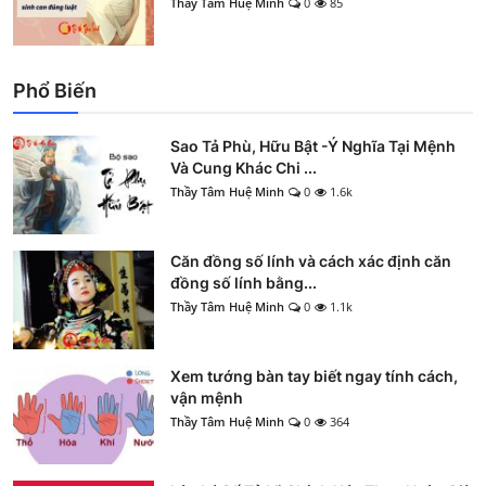
Thầy Tâm Huệ Minh
0
85
Phổ Biến
Sao Tả Phù, Hữu Bật -Ý Nghĩa Tại Mệnh
Và Cung Khác Chi ...
Thầy Tâm Huệ Minh
0
1.6k
Căn đồng số lính và cách xác định căn
đồng số lính bằng...
Thầy Tâm Huệ Minh
0
1.1k
Xem tướng bàn tay biết ngay tính cách,
vận mệnh
Thầy Tâm Huệ Minh
0
364