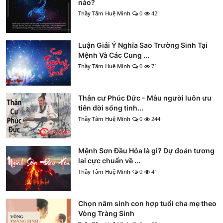
nào?
Thầy Tâm Huệ Minh
0
42
Luận Giải Ý Nghĩa Sao Trường Sinh Tại
Mệnh Và Các Cung ...
Thầy Tâm Huệ Minh
0
71
Thân cư Phúc Đức - Mẫu người luôn ưu
tiên đời sống tinh...
Thầy Tâm Huệ Minh
0
244
Mệnh Sơn Đầu Hỏa là gì? Dự đoán tương
lai cực chuẩn về ...
Thầy Tâm Huệ Minh
0
41
Chọn năm sinh con hợp tuổi cha mẹ theo
Vòng Tràng Sinh