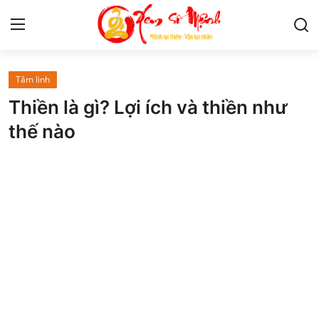
Tâm linh
Tử Vi
Thiền là gì? Lợi ích và thiền như
Kiến Thức
thế nào
Tâm linh
Phong thủy
Cung hoàng đạo
Nhân tướng học
Giải mã giấc mơ