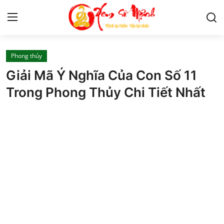
Phong thủy
Tử Vi
Giải Mã Ý Nghĩa Của Con Số 11
Kiến Thức
Trong Phong Thủy Chi Tiết Nhất
Tâm linh
Phong thủy
Cung hoàng đạo
Nhân tướng học
Giải mã giấc mơ