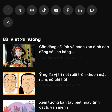
Bài viết xu hướng
Căn đồng số lính và cách xác định căn
đồng số lính bằng...
Thầy Tâm Huệ Minh
0
1.1k
Ý nghĩa vị trí nốt ruồi trên khuôn mặt
nam, nữ chi tiết...
Thầy Tâm Huệ Minh
0
395
Xem tướng bàn tay biết ngay tính
cách, vận mệnh