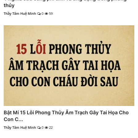
thủy
Thầy Tâm Huệ Minh
0
59
Bật Mí 15 Lỗi Phong Thủy Âm Trạch Gây Tai Họa Cho
Con C...
Thầy Tâm Huệ Minh
0
22