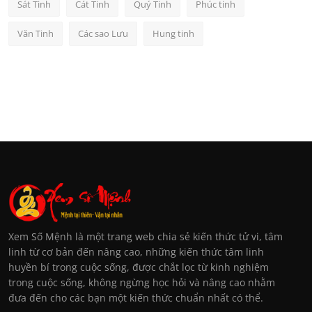
Sát Tinh
Cát Tinh
Quý Tinh
Phúc tinh
Văn Tinh
Các sao Lưu
Hung tinh
Xem Số Mệnh là một trang web chia sẻ kiến thức tử vi, tâm
linh từ cơ bản đến nâng cao, những kiến thức tâm linh
huyền bí trong cuộc sống, được chắt lọc từ kinh nghiệm
trong cuộc sống, không ngừng học hỏi và nâng cao nhằm
đưa đến cho các bạn một kiến thức chuẩn nhất có thể.