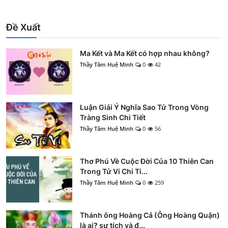
Đề Xuất
Ma Kết và Ma Kết có hợp nhau không?
Thầy Tâm Huệ Minh
0
42
Luận Giải Ý Nghĩa Sao Tử Trong Vòng
Tràng Sinh Chi Tiết
Thầy Tâm Huệ Minh
0
56
Thơ Phú Về Cuộc Đời Của 10 Thiên Can
Trong Tử Vi Chi Ti...
Thầy Tâm Huệ Minh
0
259
Thánh ông Hoàng Cả (Ông Hoàng Quận)
là ai? sự tích và đ...