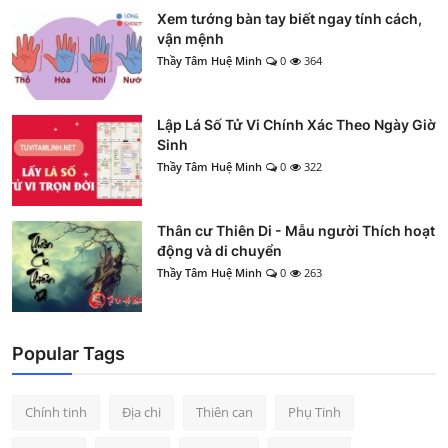
Xem tướng bàn tay biết ngay tính cách,
vận mệnh
Thầy Tâm Huệ Minh
0
364
Lập Lá Số Tử Vi Chính Xác Theo Ngày Giờ
Sinh
Thầy Tâm Huệ Minh
0
322
Thân cư Thiên Di - Mẫu người Thích hoạt
động và di chuyển
Thầy Tâm Huệ Minh
0
263
Popular Tags
Chính tinh
Địa chi
Thiên can
Phụ Tinh