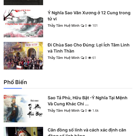
Ý Nghĩa Sao Văn Xương ở 12 Cung trong
tử vi
Thầy Tâm Huệ Minh
0
101
Đi Chùa Sao Cho Đúng: Lợi Ích Tâm Linh
và Tinh Thần
Thầy Tâm Huệ Minh
0
61
Phổ Biến
Sao Tả Phù, Hữu Bật -Ý Nghĩa Tại Mệnh
Và Cung Khác Chi ...
Thầy Tâm Huệ Minh
0
1.6k
Căn đồng số lính và cách xác định căn
đồng số lính bằng...