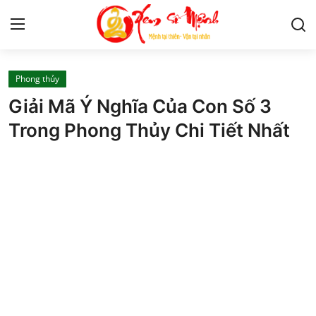
Phong thủy
Tử Vi
Giải Mã Ý Nghĩa Của Con Số 3
Kiến Thức
Trong Phong Thủy Chi Tiết Nhất
Tâm linh
Phong thủy
Cung hoàng đạo
Nhân tướng học
Giải mã giấc mơ