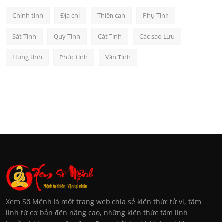
Chính tinh
Địa chi
Thiên can
Phụ Tinh
Sát Tinh
Quý Tinh
Cát Tinh
Các sao Lưu
Hung tinh
Phúc tinh
Văn Tinh
Xem Số Mệnh là một trang web chia sẻ kiến thức tử vi, tâm
linh từ cơ bản đến nâng cao, những kiến thức tâm linh