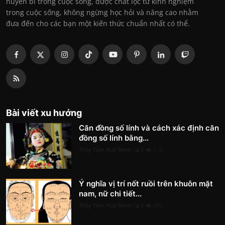
huyền bí trong cuộc sống, được chắt lọc từ kinh nghiệm
trong cuộc sống, không ngừng học hỏi và nâng cao nhằm
đưa đến cho các bạn một kiến thức chuẩn nhất có thể.
Bài viết xu hướng
Căn đồng số lính và cách xác định căn
đồng số lính bằng...
Thầy Tâm Huệ Minh
0
1.1k
Ý nghĩa vị trí nốt ruồi trên khuôn mặt
nam, nữ chi tiết...
Thầy Tâm Huệ Minh
0
395