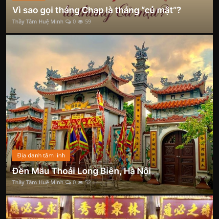
Vì sao gọi tháng Chạp là tháng “củ mật”?
Thầy Tâm Huệ Minh
0
59
Địa danh tâm linh
Đền Mẫu Thoải Long Biên, Hà Nội
Thầy Tâm Huệ Minh
0
52