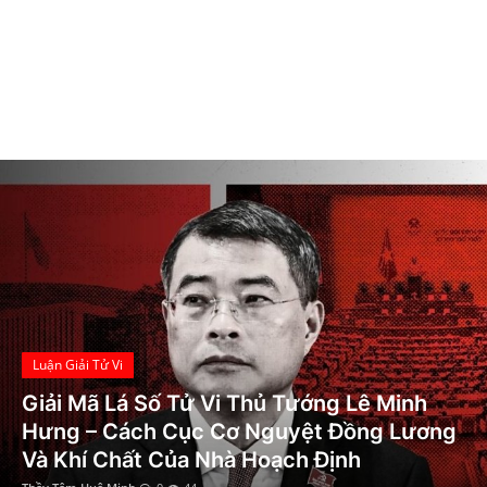
Ý Nghĩa 14 Sao Chính Tinh Trong Tử Vi Đẩu Số Chi Tiết Nhất
Xem Bói
Sao Thiên Riêu - Ý nghĩa ở Mệnh và các cung khác chi tiết
Mệnh Thành Đầu Thổ là gì? Vận số hung cát của người mệnh này ra sao?
Vietnamese
Song Ngư và Kim Ngưu có hợp nhau không?
Đức Phật A Di Đà là ai? Nguồn gốc và ý nghĩa
Ngủ Mơ Thấy Nhà Tù - Giải Mã Ý Nghĩa Chi Tiết Nhất
Thiên Bình và Bảo Bình có hợp nhau không?
Âm Dương Ngũ Hành là gì? Những điều cơ bản về Âm Dương Ngũ Hành ai cũng cần biết
Luận Giải Tử Vi
Giải Mã Lá Số Tử Vi Tổng Bí Thư Tô Lâm:
Công Danh, Sự Nghiệp Và Khí Chất Lãnh
Đạo