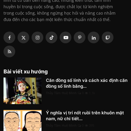
linh từ cơ bản đến nâng cao, những kiến thức tâm linh
huyền bí trong cuộc sống, được chắt lọc từ kinh nghiệm
trong cuộc sống, không ngừng học hỏi và nâng cao nhằm
đưa đến cho các bạn một kiến thức chuẩn nhất có thể.
Bài viết xu hướng
Căn đồng số lính và cách xác định căn
đồng số lính bằng...
Thầy Tâm Huệ Minh
0
1.1k
Ý nghĩa vị trí nốt ruồi trên khuôn mặt
nam, nữ chi tiết...
Thầy Tâm Huệ Minh
0
395