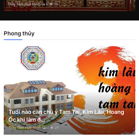
Thầy Tâm Huệ Minh
0
96
Phong thủy
Tuổi nào cần chú ý Tam Tai, Kim Lâu, Hoang
Ốc khi làm đ...
Thầy Tâm Huệ Minh
0
24