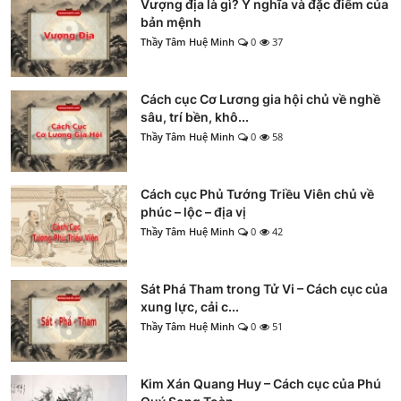
Vượng địa là gì? Ý nghĩa và đặc điểm của
bản mệnh
Thầy Tâm Huệ Minh
0
37
Cách cục Cơ Lương gia hội chủ về nghề
sâu, trí bền, khô...
Thầy Tâm Huệ Minh
0
58
Cách cục Phủ Tướng Triều Viên chủ về
phúc – lộc – địa vị
Thầy Tâm Huệ Minh
0
42
Sát Phá Tham trong Tử Vi – Cách cục của
xung lực, cải c...
Thầy Tâm Huệ Minh
0
51
Kim Xán Quang Huy – Cách cục của Phú