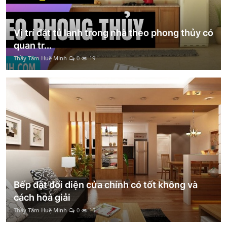
Vị trí đặt tủ lạnh trong nhà theo phong thủy có
quan tr...
Thầy Tâm Huệ Minh
0
19
Bếp đặt đối diện cửa chính có tốt không và
cách hoá giải
Thầy Tâm Huệ Minh
0
15