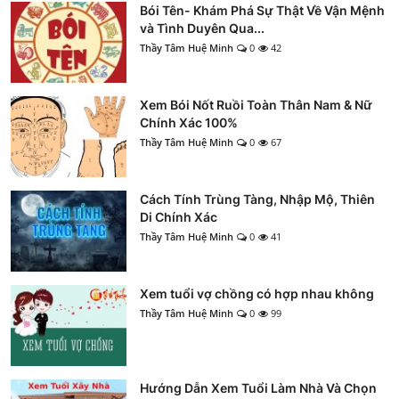
Bói Tên- Khám Phá Sự Thật Về Vận Mệnh
và Tình Duyên Qua...
Thầy Tâm Huệ Minh
0
42
Xem Bói Nốt Ruồi Toàn Thân Nam & Nữ
Chính Xác 100%
Thầy Tâm Huệ Minh
0
67
Cách Tính Trùng Tàng, Nhập Mộ, Thiên
Di Chính Xác
Thầy Tâm Huệ Minh
0
41
Xem tuổi vợ chồng có hợp nhau không
Thầy Tâm Huệ Minh
0
99
Hướng Dẫn Xem Tuổi Làm Nhà Và Chọn