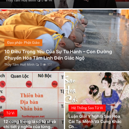
Thầy Tâm Huệ Minh
0
93
Đạo phật- Phật Giáo
10 Điều Trọng Yếu Của Sự Tu Hành – Con Đường
Chuyển Hóa Tâm Linh Đến Giác Ngộ
Thầy Tâm Huệ Minh
0
131
Hệ Thống Sao Tử Vi
Tử Vi
Luận Giải Ý Nghĩa Sao Hoa
12 cung trong lá số tử vi và
Cái Tại Mệnh Và Cung Khác
chi tiết ý nghĩa của từng...
Ch...