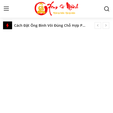
Xem Số Mệnh – Luận Giải Tử Vi, Phong Thủy & Tâm Linh Phương Đông
Cách Đặt Ông Bình Vôi Đúng Chỗ Hợp Phong Thủy
Tử Vi
Khám Phá Thần Tích Chầu Đệ Tam Thoải Phủ Chi Tiết Nhất
Mơ Thấy Rụng Răng, Gãy Răng, Nhổ Răng - Giải Mã Ý Nghĩa Chính Xác Nhất
Kiến Thức
Luận Giải Ý Nghĩa Sao Lực Sĩ Trong Khoa Tử Vi Chi Tiết Và Chính Xác Nhất
Tìm hiểu Tín ngưỡng thờ Mẫu ở Nam Bộ chi tiết
Tâm linh
Tính cách, vận mệnh người tuổi Thìn mệnh Kim, Mộc, Thủy, Hỏa, Thổ
Phong thủy
Luận Giải Ý Nghĩa Sao Bệnh Trong Vòng Tràng Sinh Chi Tiết
Luận Giải Ý Nghĩa Sao Tang Môn - Duyên Nghiệp Trong Tử Vi Chính Xác Nhất Mới Cập Nhật
Cung hoàng đạo
Mơ Về Một Ngôi Nhà, Nhà Cũ, Nhà Mới - Giải Mã Ý Nghĩa Chi Tiết Nhất
Số chủ đạo số 7 trong thần số học là gì? Đặc điểm nổi bật và ý nghĩa số 7 trong các chỉ số
Nhân tướng học
Hà Đồ và Lạc Thư là gì? Khám phá sức mạnh ẩn sau những con số phong thủy
Giải mã giấc mơ
Nằm Mơ Thấy Thầy Bói - Giải Mã Ý Nghĩa Chi Tiết Nhất