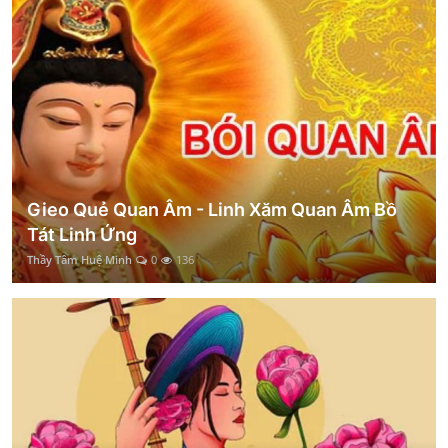
Gieo Quẻ Quan Âm - Linh Xăm Quan Âm Bồ
Tát Linh Ứng
Thầy Tâm Huệ Minh
0
136