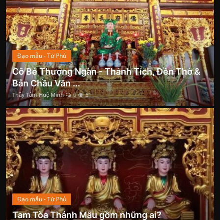
Đạo mẫu - Tứ Phủ
Cô Bé Thượng Ngàn - Thánh Tích, Đền Thờ &
Bản Chầu Văn ...
Thầy Tâm Huệ Minh
0
51
Đạo mẫu - Tứ Phủ
Tam Tòa Thánh Mẫu gồm những ai?