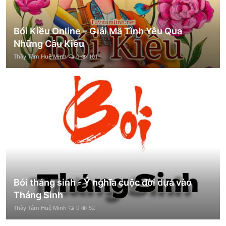
Bói Kiều Online – Giải Mã Tình Yêu Qua
Những Câu Kiều
Thầy Tâm Huệ Minh
0
101
Bói tháng sinh - Ý nghĩa cuộc đời dựa vào
Tháng Sinh
Thầy Tâm Huệ Minh
0
52