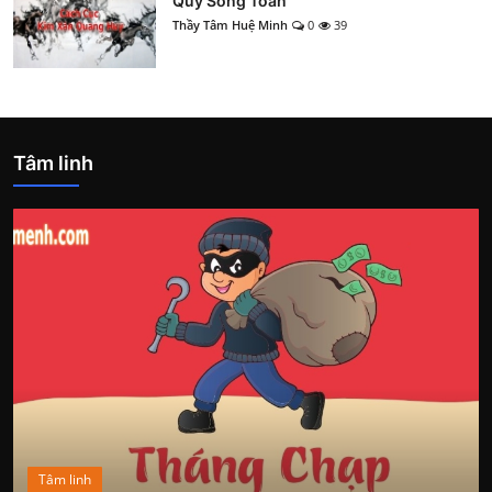
Quý Song Toàn
Thầy Tâm Huệ Minh
0
39
Tâm linh
Tâm linh