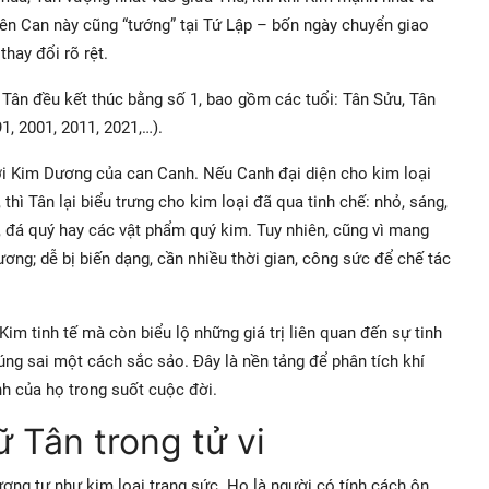
iên Can này cũng “tướng” tại Tứ Lập – bốn ngày chuyển giao
hay đổi rõ rệt.
Tân đều kết thúc bằng số 1, bao gồm các tuổi: Tân Sửu, Tân
1, 2001, 2011, 2021,…).
ới Kim Dương của can Canh. Nếu Canh đại diện cho kim loại
thì Tân lại biểu trưng cho kim loại đã qua tinh chế: nhỏ, sáng,
c, đá quý hay các vật phẩm quý kim. Tuy nhiên, cũng vì mang
ng; dễ bị biến dạng, cần nhiều thời gian, công sức để chế tác
Kim tinh tế mà còn biểu lộ những giá trị liên quan đến sự tinh
úng sai một cách sắc sảo. Đây là nền tảng để phân tích khí
h của họ trong suốt cuộc đời.
 Tân trong tử vi
ng tự như kim loại trang sức. Họ là người có tính cách ôn