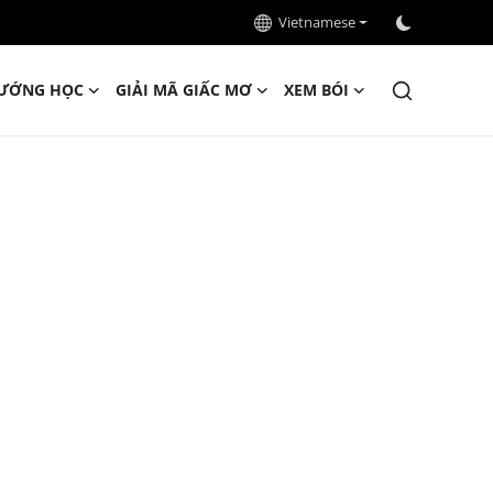
Vietnamese
ƯỚNG HỌC
GIẢI MÃ GIẤC MƠ
XEM BÓI