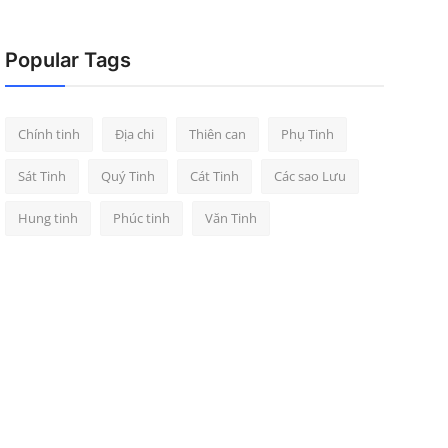
Popular Tags
Chính tinh
Địa chi
Thiên can
Phụ Tinh
Sát Tinh
Quý Tinh
Cát Tinh
Các sao Lưu
Hung tinh
Phúc tinh
Văn Tinh