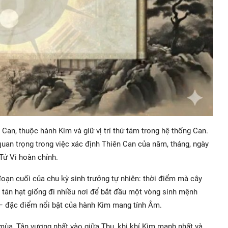
Can, thuộc hành Kim và giữ vị trí thứ tám trong hệ thống Can.
 quan trọng trong việc xác định Thiên Can của năm, tháng, ngày
Tử Vi hoàn chỉnh.
đoạn cuối của chu kỳ sinh trưởng tự nhiên: thời điểm mà cây
át tán hạt giống đi nhiều nơi để bắt đầu một vòng sinh mệnh
nh – đặc điểm nổi bật của hành Kim mang tính Âm.
 mùa, Tân vượng nhất vào giữa Thu, khi khí Kim mạnh nhất và