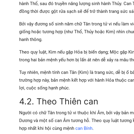
hành Thổ, sau đó truyền năng lượng sinh hành Thủy. Can
đồng thời được gột rửa sạch sẽ để trở thành trang sức s
Bởi vậy đương số sinh năm chữ Tân trong tử vi nếu làm v
giống hoặc tương hợp (như Thổ, Thủy hoặc Kim) nhìn chun
hanh thông.
Theo quy luật, Kim nếu gặp Hỏa bị biến dạng; Mộc gặp Ki
trong hai bản mệnh yếu hơn bị lấn át nên dễ xảy ra mâu th
Tuy nhiên, mệnh tính can Tân (Kim) là trang sức, dễ bị ố
trường hợp này, bản mệnh kết hợp với hành Hỏa thuộc can
lợi, cuộc sống hạnh phúc.
4.2. Theo Thiên can
Người có chữ Tân trong tử vi thuộc khí Âm, bởi vậy bản m
Dương và một số can Âm tương hỗ. Theo quy luật tương k
hợp nhất khi hội cùng mệnh
can Bính
.