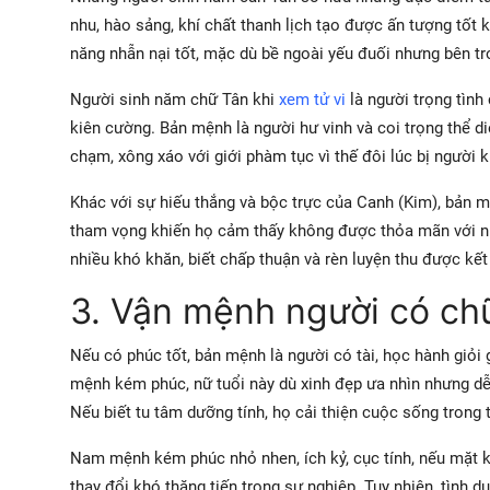
nhu, hào sảng, khí chất thanh lịch tạo được ấn tượng tốt k
năng nhẫn nại tốt, mặc dù bề ngoài yếu đuối nhưng bên tr
Người sinh năm chữ Tân khi
xem tử vi
là người trọng tình
kiên cường. Bản mệnh là người hư vinh và coi trọng thể di
chạm, xông xáo với giới phàm tục vì thế đôi lúc bị người k
Khác với sự hiếu thắng và bộc trực của Canh (Kim), bản 
tham vọng khiến họ cảm thấy không được thỏa mãn với nh
nhiều khó khăn, biết chấp thuận và rèn luyện thu được k
3. Vận mệnh người có chữ
Nếu có phúc tốt, bản mệnh là người có tài, học hành giỏi
mệnh kém phúc, nữ tuổi này dù xinh đẹp ưa nhìn nhưng dễ c
Nếu biết tu tâm dưỡng tính, họ cải thiện cuộc sống trong t
Nam mệnh kém phúc nhỏ nhen, ích kỷ, cục tính, nếu mặt 
thay đổi khó thăng tiến trong sự nghiệp. Tuy nhiên, tình 