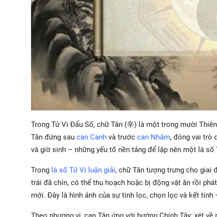
Trong Tử Vi Đẩu Số, chữ Tân (辛) là một trong mười Thiên 
Tân đứng sau
can Canh
và trước
can Nhâm
, đóng vai trò
và giờ sinh – những yếu tố nền tảng để lập nên một lá số 
Trong
lá số Tử Vi luận giải
, chữ Tân tượng trưng cho giai 
trái đã chín, có thể thu hoạch hoặc bị động vật ăn rồi ph
mới. Đây là hình ảnh của sự tinh lọc, chọn lọc và kết ti
Theo phương vị, can Tân ứng với hướng Chính Tây; xét về