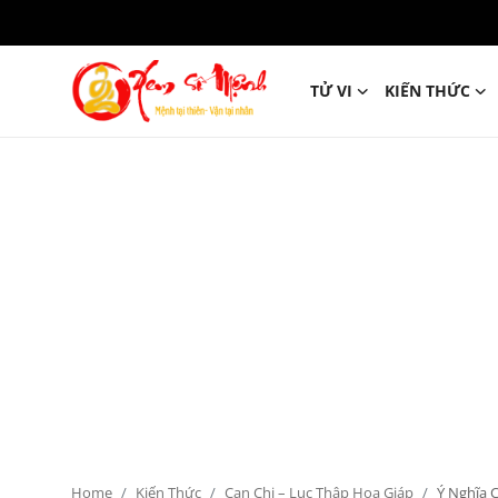
TỬ VI
KIẾN THỨC
Tử Vi
Kiến Thức
Tâm linh
Phong thủy
Cung hoàng đạo
Nhân tướng học
Giải mã giấc mơ
Home
Kiến Thức
Can Chi – Lục Thập Hoa Giáp
Ý Nghĩa 