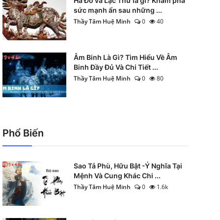
Hà Đồ và Lạc Thư là gì? Khám phá
sức mạnh ẩn sau những ...
Thầy Tâm Huệ Minh
0
40
Âm Binh Là Gì? Tìm Hiểu Về Âm
Binh Đầy Đủ Và Chi Tiết ...
Thầy Tâm Huệ Minh
0
80
Phổ Biến
Sao Tả Phù, Hữu Bật -Ý Nghĩa Tại
Mệnh Và Cung Khác Chi ...
Thầy Tâm Huệ Minh
0
1.6k