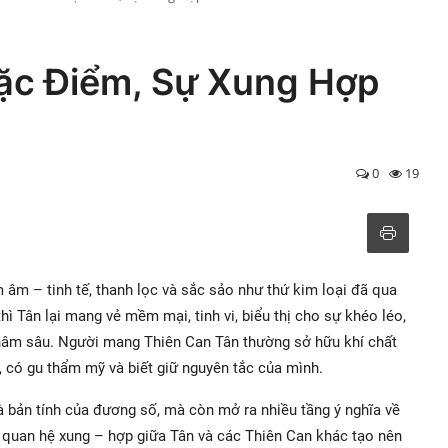
ặc Điểm, Sự Xung Hợp
0
19
âm – tinh tế, thanh lọc và sắc sảo như thứ kim loại đã qua
ì Tân lại mang vẻ mềm mại, tinh vi, biểu thị cho sự khéo léo,
hâm sâu. Người mang Thiên Can Tân thường sở hữu khí chất
, có gu thẩm mỹ và biết giữ nguyên tắc của mình.
và bản tính của đương số, mà còn mở ra nhiều tầng ý nghĩa về
 quan hệ xung – hợp giữa Tân và các Thiên Can khác tạo nên