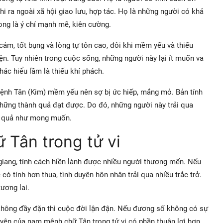
hi ra ngoài xã hội giao lưu, hợp tác. Họ là những người có khả
ong là ý chí mạnh mẽ, kiên cường.
 cảm, tốt bụng và lòng tự tôn cao, đôi khi mềm yếu và thiếu
ện. Tuy nhiên trong cuộc sống, những người này lại ít muốn va
hác hiểu lầm là thiếu khí phách.
mệnh Tân (Kim) mềm yếu nên sợ bị ức hiếp, mắng mỏ. Bản tính
ững thành quả đạt được. Do đó, những người này trải qua
ết quả như mong muốn.
 Tân trong tử vi
 giang, tính cách hiền lành được nhiều người thương mến. Nếu
ó tính hơn thua, tình duyên hôn nhân trải qua nhiều trắc trở.
ương lai.
không đầy đặn thì cuộc đời lận đận. Nếu đương số không có sự
duyên của nam mệnh chữ Tân trong tử vi có phần thuận lợi hơn