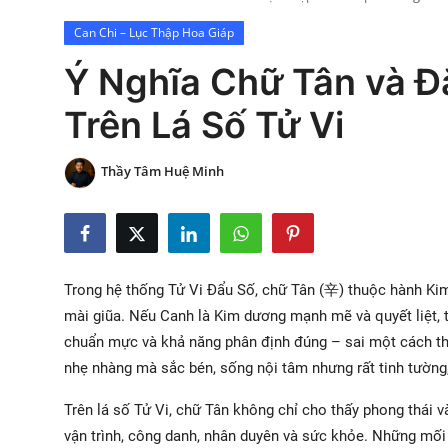
Xem Bói
Can Chi – Lục Thập Hoa Giáp
Ý Nghĩa Chữ Tân và Đ
Vietnamese
Trên Lá Số Tử Vi
Thầy Tâm Huệ Minh
Trong hệ thống Tử Vi Đẩu Số, chữ Tân (辛) thuộc hành Kim 
mài giũa. Nếu Canh là Kim dương mạnh mẽ và quyết liệt, th
chuẩn mực và khả năng phân định đúng – sai một cách t
nhẹ nhàng mà sắc bén, sống nội tâm nhưng rất tinh tường
Trên lá số Tử Vi, chữ Tân không chỉ cho thấy phong thái 
vận trình, công danh, nhân duyên và sức khỏe. Những mối