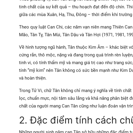
tinh chất của sự kết quả – thu hoạch đạt đến độ chín. Th
giữa các mùa Xuân, Hạ, Thu, Đông – thời điểm khí trường t
Theo quy luật Can Chi, các năm vạn niên mang Thiên Can 
Mão, Tân Tỵ, Tân Mùi, Tân Dậu và Tân Hợi (1971, 1981, 199
Về hình tượng ngũ hành, Tân thuộc Kim Âm – khác biệt v
cứng rắn, thô mộc, nặng và đang trong quá trình rèn luyện, 
tinh vi, có tính thẩm mỹ và mang giá trị cao như trang sứ
tính “mỹ kim” nên Tân không có sức bền mạnh như Kim Dươ
và hoàn thiện.
Trong Tử Vi, chữ Tân không chỉ mang ý nghĩa về tính chất 
lọc, chuẩn mực, nội tâm sâu lắng và khả năng phân biệt đ
chất của người mang Can Tân cũng như luận đoán vận trìn
2. Đặc điểm tính cách chữ
Những người sinh năm can Tân sở hữu những đặc điểm tươ