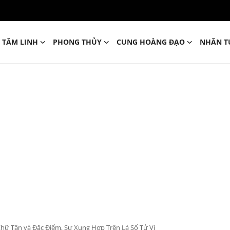
TÂM LINH
PHONG THỦY
CUNG HOÀNG ĐẠO
NHÂN T
Chữ Tân và Đặc Điểm, Sự Xung Hợp Trên Lá Số Tử Vi