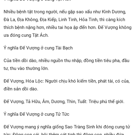
Nhiều bệnh tật trong người, nếu gặp sao xấu như Kình Dương,
Đà La, Địa Không, Địa Kiếp, Linh Tinh, Hỏa Tinh, thì càng kích
thích bệnh nặng hơn, nhiều tai họa ập đến hơn. Đế Vượng không
ưa đóng cung Tật Ách.
Ý nghĩa Đế Vượng ở cung Tài Bạch
Của tiền dồi dào, nhiều nguồn thu nhập, đồng tiền tiêu pha, đầu
tư, thu vào thường lớn.
Đế Vượng, Hóa Lộc: Người chịu khó kiếm tiền, phát tài, có của,
điền sản dồi dào.
Đế Vượng, Tả Hữu, Âm, Dương, Thìn, Tuất: Triệu phú thế giới.
Ý nghĩa Đế Vượng ở cung Tử Tức
Đế Vượng mang ý nghĩa giống Sao Tràng Sinh khi đóng cung tử
tức: Đông con cái, hội thêm cát tinh thì đông con, nhiều đứa