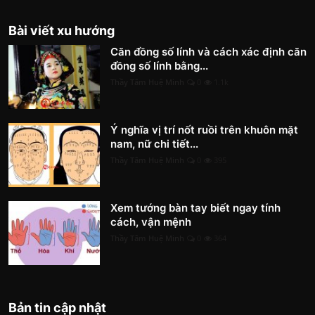
Bài viết xu hướng
Căn đồng số lính và cách xác định căn
đồng số lính bằng...
Thầy Tâm Huệ Minh
0
1.1k
Ý nghĩa vị trí nốt ruồi trên khuôn mặt
nam, nữ chi tiết...
Thầy Tâm Huệ Minh
0
395
Xem tướng bàn tay biết ngay tính
cách, vận mệnh
Thầy Tâm Huệ Minh
0
364
Bản tin cập nhật