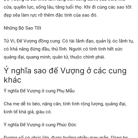
cửa, quyền lực, sống lâu, tăng tuổi thọ. Khi đi cùng các sao tốt
đẹp sẽa làm rực rỡ thêm đặc tính của sao đó.
Những Bộ Sao Tốt
Tử Vi, Đế Vượng đồng cung: Có tài lãnh đạo, quản lý, óc lãnh tụ,
có khả năng đứng đầu, thủ lĩnh. Người có tính tình hết sức
quảng đại, quang minh, quân tử, thuộc chính phái.
Ý nghĩa sao đế Vượng ở các cung
khác
Ý nghĩa Đế Vượng ở cung Phụ Mẫu
Cha mẹ dễ to béo, nặng cân, tính tình rộng lượng, quảng đại,
kinh tế khá giả, giàu có.
Ý nghĩa Đế Vượng ở cung Phúc Đức
Đương số có phúc lớn, được hưởng nhiều may mắn. Dòng họ