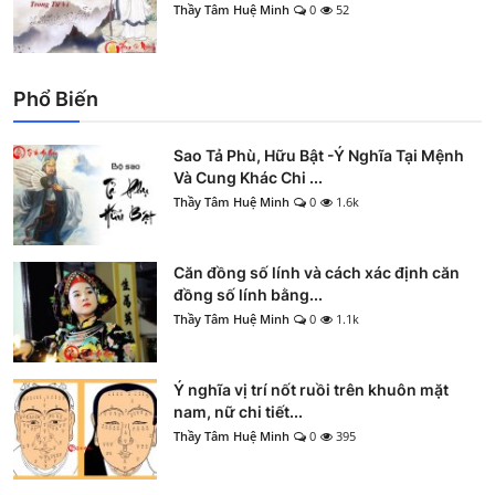
Thầy Tâm Huệ Minh
0
52
Phổ Biến
Sao Tả Phù, Hữu Bật -Ý Nghĩa Tại Mệnh
Và Cung Khác Chi ...
Thầy Tâm Huệ Minh
0
1.6k
Căn đồng số lính và cách xác định căn
đồng số lính bằng...
Thầy Tâm Huệ Minh
0
1.1k
Ý nghĩa vị trí nốt ruồi trên khuôn mặt
nam, nữ chi tiết...
Thầy Tâm Huệ Minh
0
395