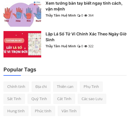
Xem tướng bàn tay biết ngay tính cách,
vận mệnh
Thầy Tâm Huệ Minh
0
364
Lập Lá Số Tử Vi Chính Xác Theo Ngày Giờ
Sinh
Thầy Tâm Huệ Minh
0
322
Popular Tags
Chính tinh
Địa chi
Thiên can
Phụ Tinh
Sát Tinh
Quý Tinh
Cát Tinh
Các sao Lưu
Hung tinh
Phúc tinh
Văn Tinh