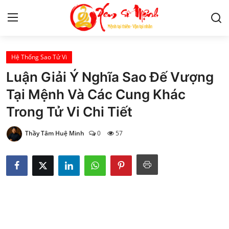
Hệ Thống Sao Tử Vi
Tử Vi
Luận Giải Ý Nghĩa Sao Đế Vượng
Kiến Thức
Tại Mệnh Và Các Cung Khác
Trong Tử Vi Chi Tiết
Tâm linh
Thầy Tâm Huệ Minh
0
57
Phong thủy
Cung hoàng đạo
Nhân tướng học
Giải mã giấc mơ