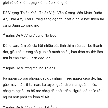
giỏi và có khối lượng kiến thức khổng lồ.
Đế Vượng, Thiên Khôi, Thiên Việt, Văn Xương, Văn Khúc, Quốc
Ấn, Thái Âm, Thái Dương sáng đẹp thì nhất định là bậc thiên tài,
cung Quan Lộ rộng mở.
Ý nghĩa Đế Vượng ở cung Nô Bộc
Đông bạn, lắm bè, gia hội nhiều cát tinh thì nhiều bạn bè thành
đạt, giàu có, tương hỗ giúp đỡ mình nhiều, bản thân có thể làm
thư kí cho các vị lãnh đạo lớn.
Ý nghĩa Đế Vượng ở cung Thiên Di
Ra ngoài có oai phong, gặp quý nhân, nhiều người giúp đỡ, hay
gặp may mắn, ít tai nạn. Là tuýp người thích ra ngoài nhiều,
càng ra ngoài, xa bố mẹ càng dễ phát triển. Người có phúc tốt,
người hôn phối có kinh tế tốt.
Ý nghĩa Đế Vượng ở cung Tật Ách