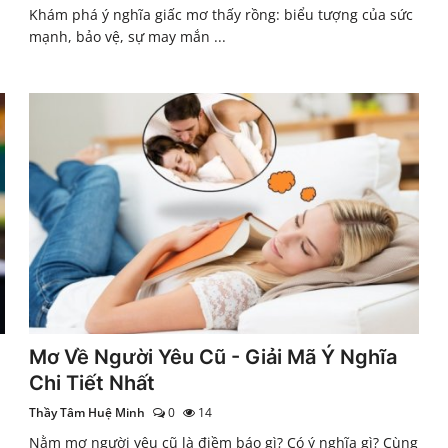
Khám phá ý nghĩa giấc mơ thấy rồng: biểu tượng của sức
mạnh, bảo vệ, sự may mắn ...
Mơ Về Người Yêu Cũ - Giải Mã Ý Nghĩa
Chi Tiết Nhất
Thầy Tâm Huệ Minh
0
14
Nằm mơ người yêu cũ là điềm báo gì? Có ý nghĩa gì? Cùng