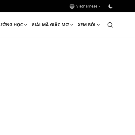
Vietnamese
ƯỚNG HỌC
GIẢI MÃ GIẤC MƠ
XEM BÓI