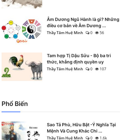
Âm Dương Ngũ Hành là gì? Những
điều cơ bản về Âm Dương ...
Thầy Tâm Huệ Minh
0
56
Tam hợp Tị Dậu Sửu - Bộ ba tri
thức, khẳng định quyền uy
Thầy Tâm Huệ Minh
0
107
Phổ Biến
Sao Tả Phù, Hữu Bật -Ý Nghĩa Tại
Mệnh Và Cung Khác Chi ...
Thầy Tâm Huệ Minh
0
1.6k