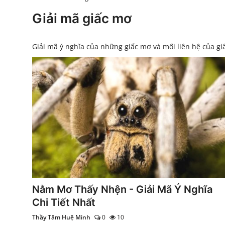
Xem Bói
Giải mã giấc mơ
Vietnamese
Giải mã ý nghĩa của những giấc mơ và mối liên hệ của g
Nằm Mơ Thấy Nhện - Giải Mã Ý Nghĩa
Chi Tiết Nhất
Thầy Tâm Huệ Minh
0
10