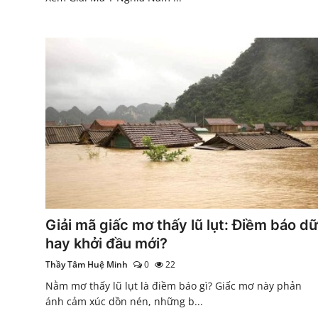
Giải mã giấc mơ thấy lũ lụt: Điềm báo d
hay khởi đầu mới?
Thầy Tâm Huệ Minh
0
22
Nằm mơ thấy lũ lụt là điềm báo gì? Giấc mơ này phản
ánh cảm xúc dồn nén, những b...