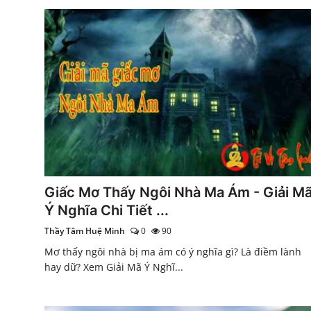
Giấc Mơ Thấy Ngôi Nhà Ma Ám - Giải M
Ý Nghĩa Chi Tiết ...
Thầy Tâm Huệ Minh
0
90
Mơ thấy ngôi nhà bị ma ám có ý nghĩa gì? Là điềm lành
hay dữ? Xem Giải Mã Ý Nghĩ...