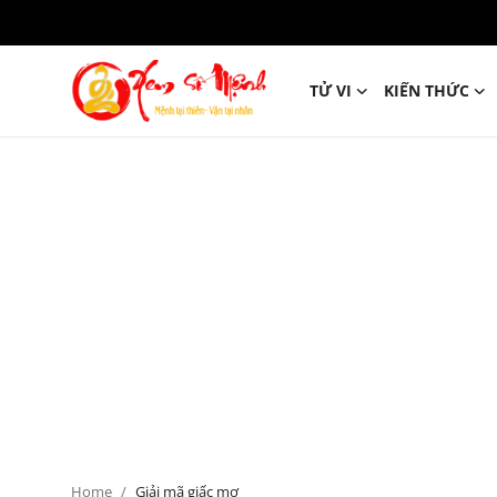
TỬ VI
KIẾN THỨC
Tử Vi
Kiến Thức
Tâm linh
Phong thủy
Cung hoàng đạo
Nhân tướng học
Giải mã giấc mơ
Home
Giải mã giấc mơ