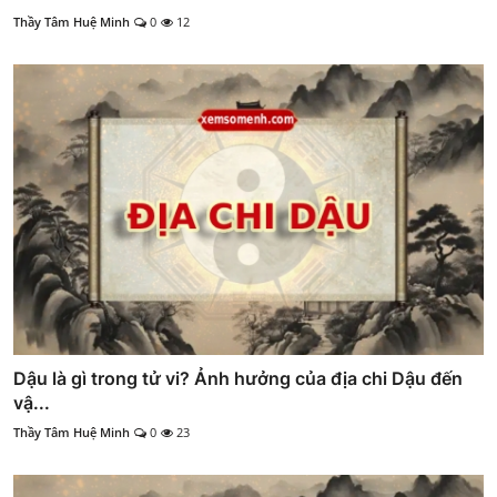
Thầy Tâm Huệ Minh
0
12
Dậu là gì trong tử vi? Ảnh hưởng của địa chi Dậu đến
vậ...
Thầy Tâm Huệ Minh
0
23