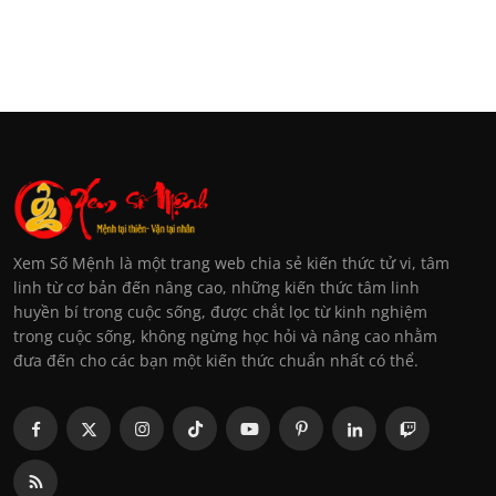
Xem Số Mệnh là một trang web chia sẻ kiến thức tử vi, tâm
linh từ cơ bản đến nâng cao, những kiến thức tâm linh
huyền bí trong cuộc sống, được chắt lọc từ kinh nghiệm
trong cuộc sống, không ngừng học hỏi và nâng cao nhằm
đưa đến cho các bạn một kiến thức chuẩn nhất có thể.