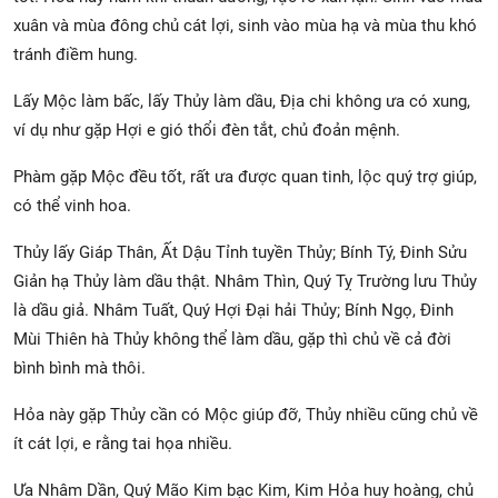
xuân và mùa đông chủ cát lợi, sinh vào mùa hạ và mùa thu khó
tránh điềm hung.
Lấy Mộc làm bấc, lấy Thủy làm dầu, Địa chi không ưa có xung,
ví dụ như gặp Hợi e gió thổi đèn tắt, chủ đoản mệnh.
Phàm gặp Mộc đều tốt, rất ưa được quan tinh, lộc quý trợ giúp,
có thể vinh hoa.
Thủy lấy Giáp Thân, Ất Dậu Tỉnh tuyền Thủy; Bính Tý, Đinh Sửu
Giản hạ Thủy làm dầu thật. Nhâm Thìn, Quý Tỵ Trường lưu Thủy
là dầu giả. Nhâm Tuất, Quý Hợi Đại hải Thủy; Bính Ngọ, Đinh
Mùi Thiên hà Thủy không thể làm dầu, gặp thì chủ về cả đời
bình bình mà thôi.
Hỏa này gặp Thủy cần có Mộc giúp đỡ, Thủy nhiều cũng chủ về
ít cát lợi, e rằng tai họa nhiều.
Ưa Nhâm Dần, Quý Mão Kim bạc Kim, Kim Hỏa huy hoàng, chủ