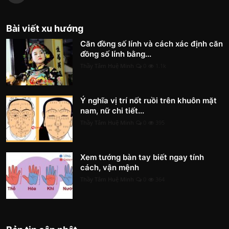
Bài viết xu hướng
Căn đồng số lính và cách xác định căn
đồng số lính bằng...
Thầy Tâm Huệ Minh
0
1.1k
Ý nghĩa vị trí nốt ruồi trên khuôn mặt
nam, nữ chi tiết...
Thầy Tâm Huệ Minh
0
395
Xem tướng bàn tay biết ngay tính
cách, vận mệnh
Thầy Tâm Huệ Minh
0
364