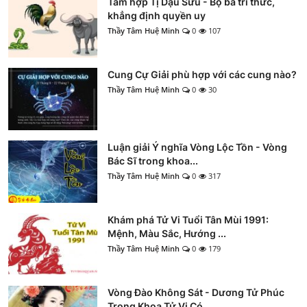
Tam hợp Tị Dậu Sửu - Bộ ba tri thức,
khẳng định quyền uy
Thầy Tâm Huệ Minh
0
107
Cung Cự Giải phù hợp với các cung nào?
Thầy Tâm Huệ Minh
0
30
Luận giải Ý nghĩa Vòng Lộc Tồn - Vòng
Bác Sĩ trong khoa...
Thầy Tâm Huệ Minh
0
317
Khám phá Tử Vi Tuổi Tân Mùi 1991:
Mệnh, Màu Sắc, Hướng ...
Thầy Tâm Huệ Minh
0
179
Vòng Đào Không Sát - Dương Tử Phúc
Trong Khoa Tử Vi Có ...