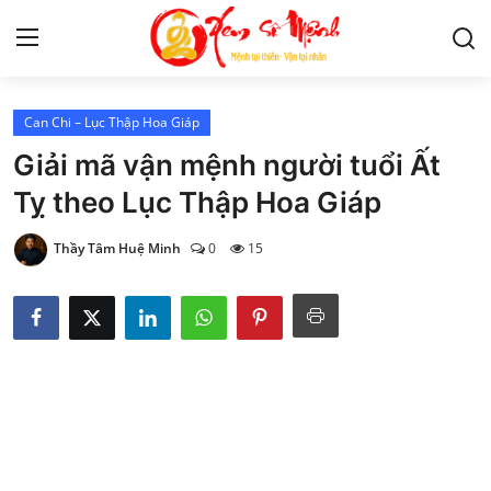
Can Chi – Lục Thập Hoa Giáp
Tử Vi
Giải mã vận mệnh người tuổi Ất
Kiến Thức
Tỵ theo Lục Thập Hoa Giáp
Tâm linh
Thầy Tâm Huệ Minh
0
15
Phong thủy
Cung hoàng đạo
Nhân tướng học
Giải mã giấc mơ