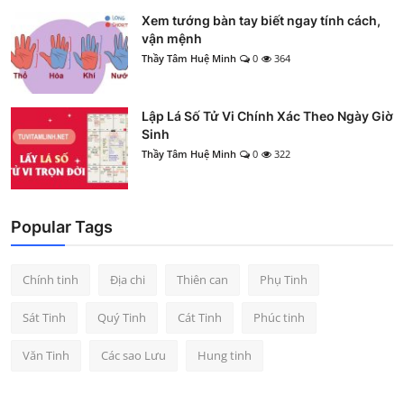
Xem tướng bàn tay biết ngay tính cách,
vận mệnh
Thầy Tâm Huệ Minh
0
364
Lập Lá Số Tử Vi Chính Xác Theo Ngày Giờ
Sinh
Thầy Tâm Huệ Minh
0
322
Popular Tags
Chính tinh
Địa chi
Thiên can
Phụ Tinh
Sát Tinh
Quý Tinh
Cát Tinh
Phúc tinh
Văn Tinh
Các sao Lưu
Hung tinh