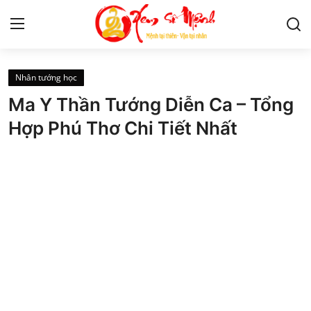
Nhân tướng học
Tử Vi
Ma Y Thần Tướng Diễn Ca – Tổng
Kiến Thức
Hợp Phú Thơ Chi Tiết Nhất
Tâm linh
Phong thủy
Cung hoàng đạo
Nhân tướng học
Giải mã giấc mơ