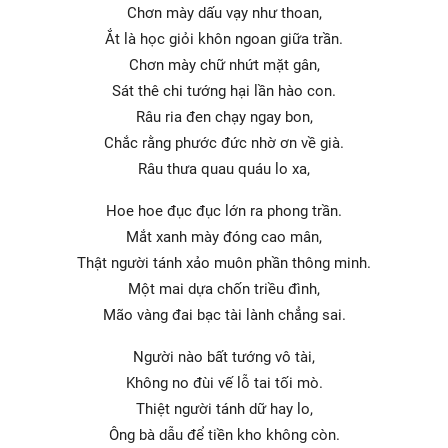
Chơn mày dấu vạy như thoan,
Ắt là học giỏi khôn ngoan giữa trần.
Chơn mày chữ nhứt mặt gân,
Sát thê chi tướng hại lần hào con.
Râu ria đen chạy ngay bon,
Chắc rằng phước đức nhờ ơn về già.
Râu thưa quau quáu lo xa,
Hoe hoe đục đục lớn ra phong trần.
Mắt xanh mày đóng cao mân,
Thật người tánh xảo muôn phần thông minh.
Một mai dựa chốn triều đình,
Mão vàng đai bạc tài lành chẳng sai.
Người nào bất tướng vô tài,
Không no đùi vế lỗ tai tối mò.
Thiệt người tánh dữ hay lo,
Ông bà dẫu để tiền kho không còn.