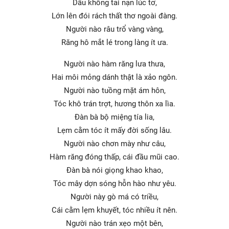
Dầu không tai nạn lúc tơ,
Lớn lên đói rách thất thơ ngoài đàng.
Người nào râu trổ vàng vàng,
Răng hô mắt lé trong làng ít ưa.
Người nào hàm răng lưa thưa,
Hai môi mỏng dánh thật là xảo ngôn.
Người nào tuồng mặt ám hôn,
Tóc khô trán trợt, hương thôn xa lìa.
Đàn bà bộ miệng tía lia,
Lẹm cằm tóc ít mấy đời sống lâu.
Người nào chơn mày như câu,
Hàm răng đóng thấp, cái đầu mũi cao.
Đàn bà nói giọng khao khao,
Tóc mây dợn sóng hỗn hào như yêu.
Người này gò má có triều,
Cái cằm lẹm khuyết, tóc nhiều ít nên.
Người nào trán xẹo một bên,