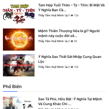
Tam Hợp Tuổi Thân – Tý – Thìn: Bí Mật Và
Ý Nghĩa Bạn Cầ...
Thầy Tâm Huệ Minh
0
126
Mệnh Thiên Thượng Hỏa là gì? Người
mệnh này cuộc đời sẽ...
Thầy Tâm Huệ Minh
0
59
Ý Nghĩa Sao Thất Sát Nhập Cung Quan
Lộc
Thầy Tâm Huệ Minh
0
103
Phổ Biến
Sao Tả Phù, Hữu Bật -Ý Nghĩa Tại Mệnh
Và Cung Khác Chi ...