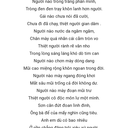
Người nào tròng trắng phân minh,
Tròng đen đen trạy khôn lanh hơn người.
Gái nào chưa nói đã cười,
Chưa đi đã chạy, thiệt người gian dâm .
Người nào nước da ngăm ngăm,
Chân mày quá nhãn cái cằm tròn vo
Thiệt người rành rẽ văn nho
Trong lòng sáng láng khó dò tim can
Người nào chơn mày dóng dang
Mũi cao miệng rộng khôn ngoan trong đời.
Người nào mày ngang đóng khơi
Mắt sâu mũi trống cả đời không dư.
Người nào mày đoạn mũi trư
Thiệt người cô độc môn lư một mình.
Sơn căn đứt đoan linh đinh,
Ông bà để của mấy nghìn cũng tiêu.
Anh em dù có bao nhiêu
Ở gần chẳng đặng trôi xiêu xứ người.