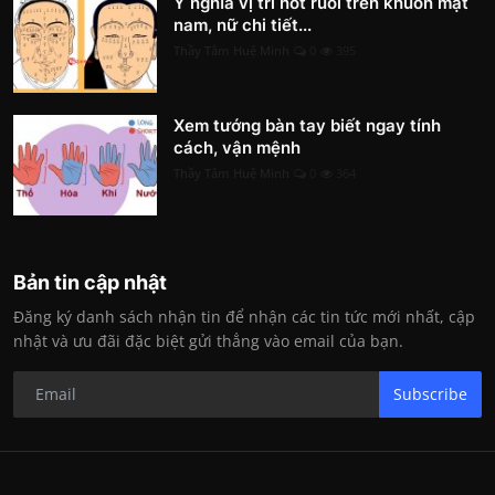
Ý nghĩa vị trí nốt ruồi trên khuôn mặt
nam, nữ chi tiết...
Thầy Tâm Huệ Minh
0
395
Xem tướng bàn tay biết ngay tính
cách, vận mệnh
Thầy Tâm Huệ Minh
0
364
Bản tin cập nhật
Đăng ký danh sách nhận tin để nhận các tin tức mới nhất, cập
nhật và ưu đãi đặc biệt gửi thẳng vào email của bạn.
Subscribe