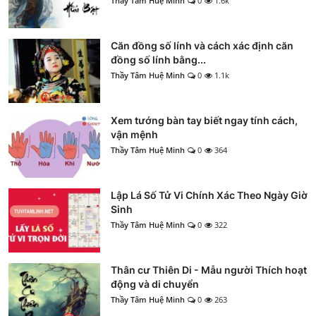
Thầy Tâm Huệ Minh
0
1.6k
Căn đồng số lính và cách xác định căn
đồng số lính bằng...
Thầy Tâm Huệ Minh
0
1.1k
Xem tướng bàn tay biết ngay tính cách,
vận mệnh
Thầy Tâm Huệ Minh
0
364
Lập Lá Số Tử Vi Chính Xác Theo Ngày Giờ
Sinh
Thầy Tâm Huệ Minh
0
322
Thân cư Thiên Di - Mẫu người Thích hoạt
động và di chuyển
Thầy Tâm Huệ Minh
0
263