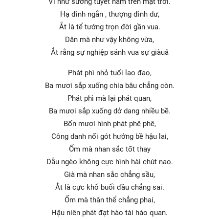
Ví như sương tuyết nằm trên mặt trời.
Hạ đình ngắn , thượng đình dư,
Ắt là tể tướng trọn đời gần vua.
Dân mà như vậy không vừa,
Ắt rằng sự nghiệp sánh vua sự giàuâ
Phát phì nhỏ tuối lao đao,
Ba mươi sắp xuống chia bâu chẳng còn.
Phát phì mà lại phát quan,
Ba mươi sắp xuống dở dang nhiều bề.
Bốn mươi hình phát phê phê,
Công danh nối gót hưởng bề hậu lai,
Ốm mà nhan sắc tốt thay
Dẫu ngèo không cực hình hài chút nao.
Già mà nhan sắc chẳng sầu,
Ắt là cực khổ buổi đầu chẳng sai.
Ốm mà thân thể chẳng phai,
Hậu niên phát đạt hào tài hào quan.