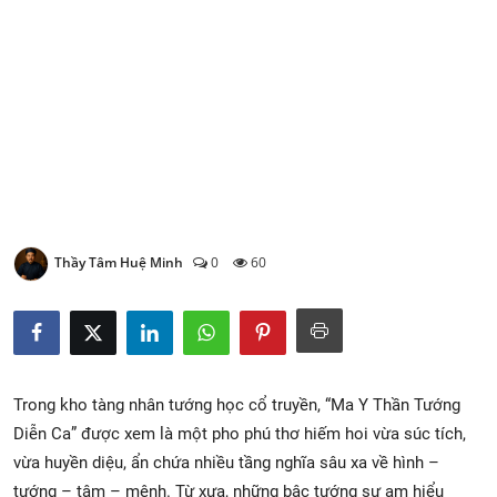
Xem Bói
Vietnamese
Thầy Tâm Huệ Minh
0
60
Trong kho tàng nhân tướng học cổ truyền, “Ma Y Thần Tướng
Diễn Ca” được xem là một pho phú thơ hiếm hoi vừa súc tích,
vừa huyền diệu, ẩn chứa nhiều tầng nghĩa sâu xa về hình –
tướng – tâm – mệnh. Từ xưa, những bậc tướng sư am hiểu