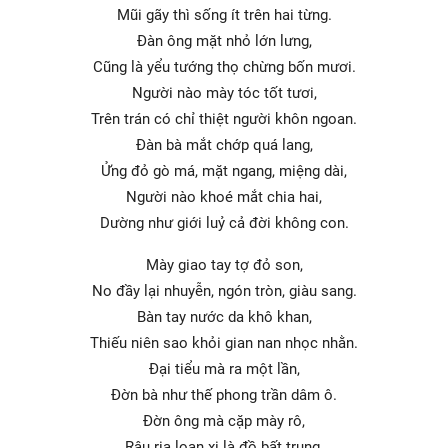
Mũi gãy thì sống ít trên hai từng.
Đàn ông mặt nhỏ lớn lưng,
Cũng là yểu tướng thọ chừng bốn mươi.
Người nào mày tóc tốt tươi,
Trên trán có chỉ thiệt người khôn ngoan.
Đàn bà mắt chớp quá lang,
Ửng đỏ gò má, mặt ngang, miệng dài,
Người nào khoé mắt chia hai,
Dường như giới luỷ cả đời không con.
Mày giao tay tợ đỏ son,
No đầy lại nhuyễn, ngón tròn, giàu sang.
Bàn tay nước da khô khan,
Thiếu niên sao khỏi gian nan nhọc nhằn.
Đại tiểu mà ra một lần,
Đờn bà như thế phong trần dâm ô.
Đờn ông mà cặp mày rô,
Râu ria loạn xị là đồ bất trung.