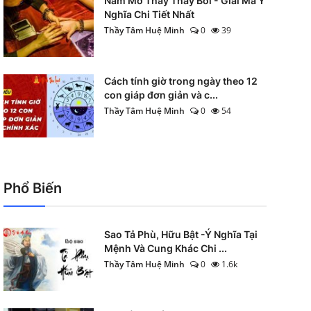
Nằm Mơ Thấy Thầy Bói - Giải Mã Ý
Nghĩa Chi Tiết Nhất
Thầy Tâm Huệ Minh
0
39
Cách tính giờ trong ngày theo 12
con giáp đơn giản và c...
Thầy Tâm Huệ Minh
0
54
Phổ Biến
Sao Tả Phù, Hữu Bật -Ý Nghĩa Tại
Mệnh Và Cung Khác Chi ...
Thầy Tâm Huệ Minh
0
1.6k