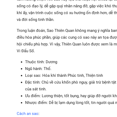
sống có đạo lý, dễ gặp quý nhân nâng đỡ, gặp việc khó t
khí ấy, vận trình cuộc sống có xu hướng ổn định hơn, dễ t
và đời sống tinh thần.
Trong luận đoán, Sao Thiên Quan không mang ý nghĩa ban 
điều hòa phúc phần, giúp các cung có sao này an tọa đượ
hội chiếu phù hợp. Vì vậy, Thiên Quan luôn được xem là m
Vi Đẩu Số.
Thuộc tính: Dương
Ngũ hành: Thổ.
Loại sao: Hóa khí thành Phúc tinh, Thiện tinh
Đặc tính: Chủ về cứu khốn phò nguy, giải trừ bệnh tật 
của sát tinh.
Ưu điểm: Lương thiện, tốt bụng, hay giúp đỡ người kh
Nhược điểm: Dễ bị lạm dụng lòng tốt, tin người quá 
Cách an sao
: