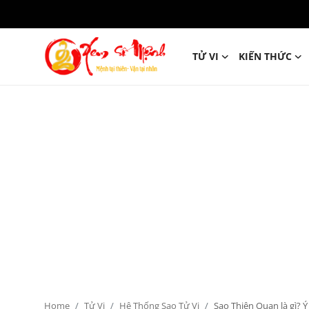
TỬ VI
KIẾN THỨC
Tử Vi
Kiến Thức
Tâm linh
Phong thủy
Cung hoàng đạo
Nhân tướng học
Giải mã giấc mơ
Home
Tử Vi
Hệ Thống Sao Tử Vi
Sao Thiên Quan là gì? Ý