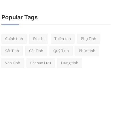
Popular Tags
Chính tinh
Địa chi
Thiên can
Phụ Tinh
Sát Tinh
Cát Tinh
Quý Tinh
Phúc tinh
Văn Tinh
Các sao Lưu
Hung tinh