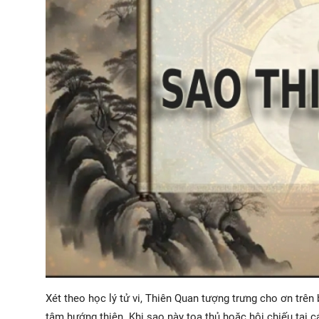
Xét theo học lý tử vi, Thiên Quan tượng trưng cho ơn trê
tâm hướng thiện. Khi sao này tọa thủ hoặc hội chiếu tại c