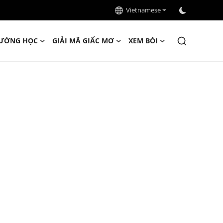
Vietnamese
ƯỚNG HỌC
GIẢI MÃ GIẤC MƠ
XEM BÓI