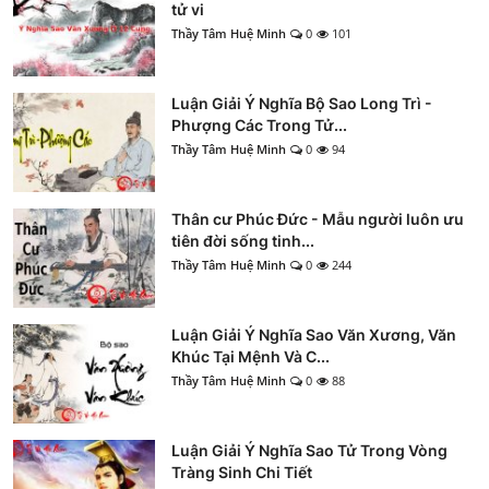
tử vi
Thầy Tâm Huệ Minh
0
101
Luận Giải Ý Nghĩa Bộ Sao Long Trì -
Phượng Các Trong Tử...
Thầy Tâm Huệ Minh
0
94
Thân cư Phúc Đức - Mẫu người luôn ưu
tiên đời sống tinh...
Thầy Tâm Huệ Minh
0
244
Luận Giải Ý Nghĩa Sao Văn Xương, Văn
Khúc Tại Mệnh Và C...
Thầy Tâm Huệ Minh
0
88
Luận Giải Ý Nghĩa Sao Tử Trong Vòng
Tràng Sinh Chi Tiết