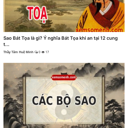
Sao Bát Tọa là gì? Ý nghĩa Bát Tọa khi an tại 12 cung
t...
Thầy Tâm Huệ Minh
0
17