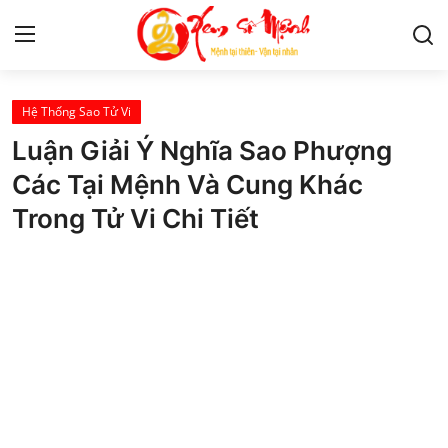
Hệ Thống Sao Tử Vi
Tử Vi
Luận Giải Ý Nghĩa Sao Phượng
Kiến Thức
Các Tại Mệnh Và Cung Khác
Trong Tử Vi Chi Tiết
Tâm linh
Phong thủy
Cung hoàng đạo
Nhân tướng học
Giải mã giấc mơ