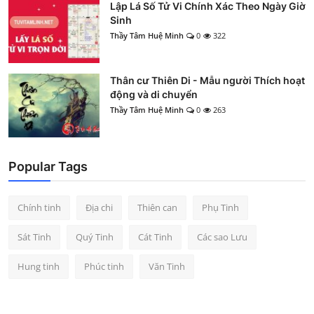
Lập Lá Số Tử Vi Chính Xác Theo Ngày Giờ
Sinh
Thầy Tâm Huệ Minh
0
322
Thân cư Thiên Di - Mẫu người Thích hoạt
động và di chuyển
Thầy Tâm Huệ Minh
0
263
Popular Tags
Chính tinh
Địa chi
Thiên can
Phụ Tinh
Sát Tinh
Quý Tinh
Cát Tinh
Các sao Lưu
Hung tinh
Phúc tinh
Văn Tinh