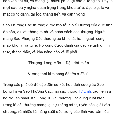
học vấn, thi cử, và mang lại nhiều phúc lợi cho đương số. Đây là
một sao có ý nghĩa quan trọng trong khoa tử vi, đặc biệt là về
mặt công danh, tài lộc, thăng tiến, và danh vọng.
Sao Phượng Các thường được mô tả là biểu tượng của đức tính
ôn hòa, vui vẻ, thông minh, và nhân cách cao thượng. Người
mang Sao Phượng Các thường có khí chất hơn người, dung
mạo khôi vĩ và tú lệ. Họ cũng được đánh giá cao về tính chính
trực, thẳng thắn, và khả năng bảo vệ lẽ phải.
“Phượng, Long Mão – Dậu đôi miền
Vượng thời kim bảng đề tên ở đầu”
Trong câu phú có đề cập đến sự kết hợp tích cực giữa Sao
Long Trì và Sao Phượng Các, hai sao thuộc
Tứ Linh
, tạo nên sự
hỗ trợ lẫn nhau. Khi Long Trì và Phượng Các cùng xuất hiện
trong lá số, thường mang lại sự thông minh, uyên bác, giỏi văn
chương, và nhiều tài năng xuất sắc trong các lĩnh vực văn hóa