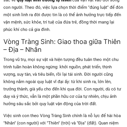
sắc về
quy luật sinh trưởng tự nhiên
của vạn vật vào đời sống
con người. Theo đó, việc lựa chọn thời điểm "đúng luật" để đón
một sinh linh ra đời được tin là có thể ảnh hưởng trực tiếp đến
vận mệnh, sức khỏe, trí tuệ của đứa trẻ, đồng thời mang lại
phúc khí cho cả gia đình.
Vòng Tràng Sinh: Giao thoa giữa Thiên
– Địa – Nhân
Trong vũ trụ, mọi sự vật và hiện tượng đều tuân theo một chu
trình tuần hoàn không ngừng: khởi nguồn, phát triển, thịnh
vượng, suy tàn, và tiêu biến, rồi lại tái sinh. Đời người cũng
không nằm ngoài quy luật vĩ đại ấy: từ khi sinh ra, lớn lên,
trưởng thành, già yếu cho đến khi qua đời. Con người, dù có tư
duy và ý thức, vẫn là một phần hữu cơ của tự nhiên, chịu ảnh
hưởng sâu sắc bởi quy luật vận động của trời đất.
Việc sinh con theo Vòng Tràng Sinh chính là nỗ lực để hài hòa
"Nhân" (con người) với "Thiên" (trời) và "Địa" (đất). Quan niệm