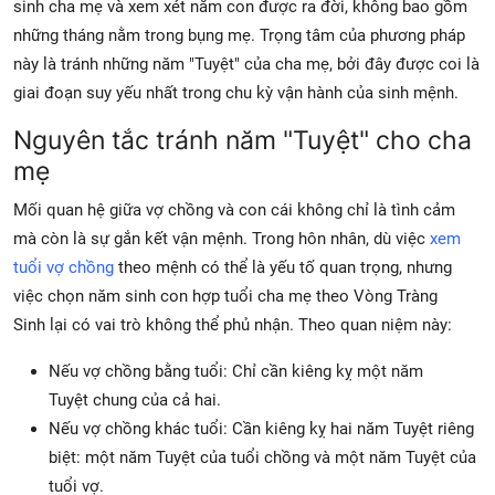
sinh cha mẹ
và xem xét
năm con được ra đời, không bao gồm
những tháng nằm trong bụng mẹ. Trọng tâm của phương pháp
này là tránh những năm "Tuyệt" của cha mẹ, bởi đây được coi là
giai đoạn suy yếu nhất trong chu kỳ vận hành của sinh mệnh.
Nguyên tắc tránh năm "Tuyệt" cho cha
mẹ
Mối quan hệ giữa vợ chồng và con cái không chỉ là tình cảm
mà còn là sự gắn kết vận mệnh. Trong hôn nhân, dù việc
xem
tuổi vợ chồng
theo mệnh có thể là yếu tố quan trọng, nhưng
việc
chọn năm sinh con hợp tuổi cha mẹ theo Vòng Tràng
Sinh
lại có vai trò không thể phủ nhận. Theo quan niệm này:
Nếu vợ chồng bằng tuổi:
Chỉ cần
kiêng kỵ một năm
Tuyệt
chung của cả hai.
Nếu vợ chồng khác tuổi:
Cần kiêng kỵ
hai năm Tuyệt
riêng
biệt: một năm Tuyệt của tuổi chồng và một năm Tuyệt của
tuổi vợ.