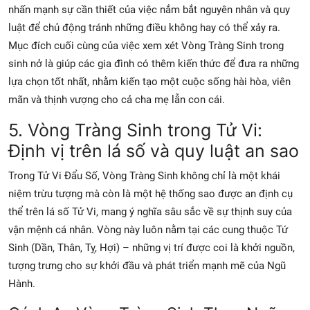
nhấn mạnh sự cần thiết của việc
nắm bắt nguyên nhân và quy
luật
để chủ động tránh những điều không hay có thể xảy ra.
Mục đích cuối cùng của việc xem xét Vòng Tràng Sinh trong
sinh nở là giúp các gia đình có thêm kiến thức để đưa ra những
lựa chọn tốt nhất, nhằm kiến tạo một cuộc sống hài hòa, viên
mãn và thịnh vượng cho cả cha mẹ lẫn con cái.
5. Vòng Tràng Sinh trong Tử Vi:
Định vị trên lá số và quy luật an sao
Trong
Tử Vi Đẩu Số,
Vòng Tràng Sinh
không chỉ là một khái
niệm trừu tượng mà còn là một hệ thống sao được an định cụ
thể trên
lá số Tử Vi, mang ý nghĩa sâu sắc về sự thịnh suy của
vận mệnh cá nhân. Vòng này luôn nằm tại các cung thuộc
Tứ
Sinh
(Dần, Thân, Tỵ, Hợi) – những vị trí được coi là khởi nguồn,
tượng trưng cho sự khởi đầu và phát triển mạnh mẽ của
Ngũ
Hành.