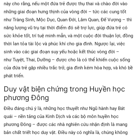
này cho rằng, nếu một đứa trẻ được thụ thai và chào đời vào
những giai đoạn hưng thịnh của vòng đời – tức các cung tốt
như Tràng Sinh, Mộc Dục, Quan Đới, Lâm Quan, Đế Vượng – thì
năng lượng vũ trụ tại thời điểm đó sẽ trợ lực, giúp đứa trẻ có
sức khỏe tốt, trí tuệ minh mẫn, và một cuộc đời thuận lợi, đồng
thời lan tỏa tài lộc và phúc khí cho gia đình. Ngược lại, việc
sinh vào các giai đoạn suy yếu hoặc kết thúc vòng đời –
như Tuyệt, Thai, Dưỡng – được cho là có thể khiến cuộc sống
của đứa trẻ gặp nhiều trắc trở, gia đình kém hòa hợp, và khó bề
phát triển.
Duy vật biện chứng trong Huyền học
phương Đông
Điều đáng chú ý là, những học thuyết như Ngũ hành hay Bát
quái – nền tảng của Kinh Dịch và các bộ môn huyền học
phương Đông – được các nhà nghiên cứu nhận định là mang
bản chất triết học duy vật. Điều này có nghĩa là, chúng không