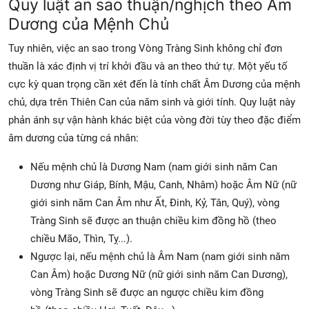
Quy luật an sao thuận/nghịch theo Âm
Dương của Mệnh Chủ
Tuy nhiên, việc an sao trong Vòng Tràng Sinh không chỉ đơn
thuần là xác định vị trí khởi đầu và an theo thứ tự. Một yếu tố
cực kỳ quan trọng cần xét đến là
tính chất Âm Dương của mệnh
chủ, dựa trên
Thiên Can của năm sinh
và
giới tính. Quy luật này
phản ánh sự vận hành khác biệt của vòng đời tùy theo đặc điểm
âm dương của từng cá nhân:
Nếu mệnh chủ là
Dương Nam
(nam giới sinh năm Can
Dương như Giáp, Bính, Mậu, Canh, Nhâm) hoặc
Âm Nữ
(nữ
giới sinh năm Can Âm như Ất, Đinh, Kỷ, Tân, Quý), vòng
Tràng Sinh sẽ được an
thuận chiều kim đồng hồ
(theo
chiều Mão, Thìn, Tỵ...).
Ngược lại, nếu mệnh chủ là
Âm Nam
(nam giới sinh năm
Can Âm) hoặc
Dương Nữ
(nữ giới sinh năm Can Dương),
vòng Tràng Sinh sẽ được an
ngược chiều kim đồng