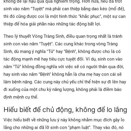
không để lại hậu quả quá nghiêm trọng. Hơn nữa, nếu đã trót
sinh vào năm "Tuyệt" mà phải can thiệp bằng dao kéo (mổ đẻ),
thì đó cũng được coi là một hình thức "khắc phục", một sự can
thiệp để hóa giải phần nào những tác động bất lợi.
Theo lý thuyết Vòng Tràng Sinh, điều quan trọng nhất là
tránh
sinh con vào năm "Tuyệt". Các cung khác trong vòng Tràng
Sinh, dù mang ý nghĩa "Tử" hay "Bệnh", không được cho là có
tác động mạnh mẽ hay tiêu cực tuyệt đối. Ví dụ, sinh con vào
năm "Tử" không đồng nghĩa với việc sẽ có người thân qua đời,
hay sinh vào năm "Bệnh" không hẳn là cha mẹ hay con cái sẽ
lâm bệnh nặng. Các cung này chủ yếu chỉ thể hiện sự đi lên hay
đi xuống của một chu kỳ năng lượng, không phải là điềm báo
định mệnh cụ thể.
Hiểu biết để chủ động, không để lo lắng
Việc hiểu biết về những lưu ý này không nhằm mục đích gây lo
lắng cho những ai đã lỡ sinh con "phạm luật". Thay vào đó, nó