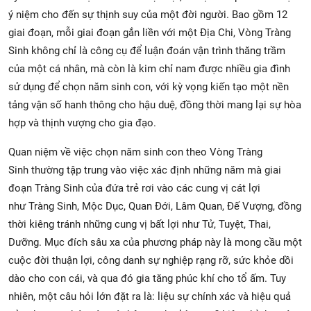
ý niệm cho đến sự thịnh suy của một đời người. Bao gồm 12
giai đoạn, mỗi giai đoạn gắn liền với một Địa Chi, Vòng Tràng
Sinh không chỉ là công cụ để luận đoán vận trình thăng trầm
của một cá nhân, mà còn là kim chỉ nam được nhiều gia đình
sử dụng để chọn năm sinh con, với kỳ vọng kiến tạo một nền
tảng vận số hanh thông cho hậu duệ, đồng thời mang lại sự hòa
hợp và thịnh vượng cho gia đạo.
Quan niệm về việc chọn năm sinh con theo Vòng Tràng
Sinh thường tập trung vào việc xác định những năm mà giai
đoạn Tràng Sinh của đứa trẻ rơi vào các cung vị cát lợi
như Tràng Sinh, Mộc Dục, Quan Đới, Lâm Quan, Đế Vượng, đồng
thời kiêng tránh những cung vị bất lợi như Tử, Tuyệt, Thai,
Dưỡng. Mục đích sâu xa của phương pháp này là mong cầu một
cuộc đời thuận lợi, công danh sự nghiệp rạng rỡ, sức khỏe dồi
dào cho con cái, và qua đó gia tăng phúc khí cho tổ ấm. Tuy
nhiên, một câu hỏi lớn đặt ra là: liệu sự chính xác và hiệu quả