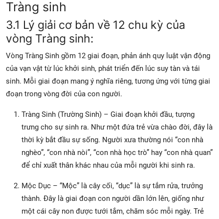
Tràng sinh
3.1 Lý giải cơ bản về 12 chu kỳ của
vòng Tràng sinh:
Vòng Tràng Sinh gồm 12 giai đoạn, phản ánh quy luật vận động
của vạn vật từ lúc khởi sinh, phát triển đến lúc suy tàn và tái
sinh. Mỗi giai đoạn mang ý nghĩa riêng, tương ứng với từng giai
đoạn trong vòng đời của con người.
Tràng Sinh (Trường Sinh) – Giai đoạn khởi đầu, tượng
trưng cho sự sinh ra. Như một đứa trẻ vừa chào đời, đây là
thời kỳ bắt đầu sự sống. Người xưa thường nói “con nhà
nghèo”, “con nhà nòi”, “con nhà học trò” hay “con nhà quan”
để chỉ xuất thân khác nhau của mỗi người khi sinh ra.
Mộc Dục – “Mộc” là cây cối, “dục” là sự tắm rửa, trưởng
thành. Đây là giai đoạn con người dần lớn lên, giống như
một cái cây non được tưới tắm, chăm sóc mỗi ngày. Trẻ