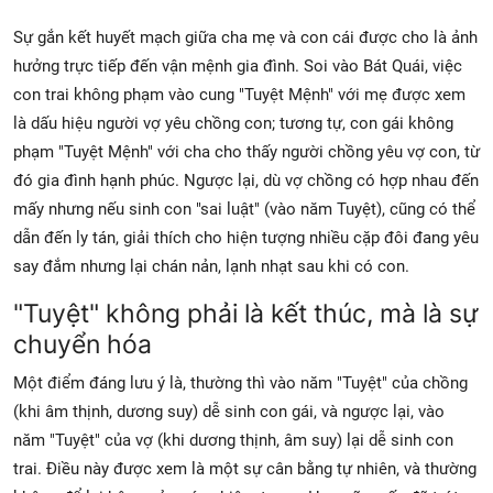
Sự gắn kết huyết mạch giữa cha mẹ và con cái được cho là ảnh
hưởng trực tiếp đến vận mệnh gia đình. Soi vào
Bát Quái, việc
con trai không phạm vào cung "Tuyệt Mệnh" với mẹ được xem
là dấu hiệu người vợ yêu chồng con; tương tự, con gái không
phạm "Tuyệt Mệnh" với cha cho thấy người chồng yêu vợ con, từ
đó gia đình hạnh phúc. Ngược lại, dù vợ chồng có hợp nhau đến
mấy nhưng nếu sinh con "sai luật" (vào năm Tuyệt), cũng có thể
dẫn đến ly tán, giải thích cho hiện tượng nhiều cặp đôi đang yêu
say đắm nhưng lại chán nản, lạnh nhạt sau khi có con.
"Tuyệt" không phải là kết thúc, mà là sự
chuyển hóa
Một điểm đáng lưu ý là, thường thì vào năm "Tuyệt" của chồng
(khi
âm thịnh, dương suy) dễ sinh con gái, và ngược lại, vào
năm "Tuyệt" của vợ (khi
dương thịnh, âm suy) lại dễ sinh con
trai. Điều này được xem là một sự cân bằng tự nhiên, và thường