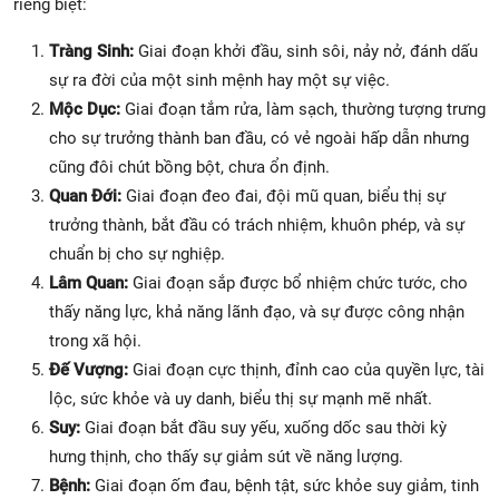
riêng biệt:
Tràng Sinh:
Giai đoạn khởi đầu, sinh sôi, nảy nở, đánh dấu
sự ra đời của một sinh mệnh hay một sự việc.
Mộc Dục:
Giai đoạn tắm rửa, làm sạch, thường tượng trưng
cho sự trưởng thành ban đầu, có vẻ ngoài hấp dẫn nhưng
cũng đôi chút bồng bột, chưa ổn định.
Quan Đới:
Giai đoạn đeo đai, đội mũ quan, biểu thị sự
trưởng thành, bắt đầu có trách nhiệm, khuôn phép, và sự
chuẩn bị cho sự nghiệp.
Lâm Quan:
Giai đoạn sắp được bổ nhiệm chức tước, cho
thấy năng lực, khả năng lãnh đạo, và sự được công nhận
trong xã hội.
Đế Vượng:
Giai đoạn cực thịnh, đỉnh cao của quyền lực, tài
lộc, sức khỏe và uy danh, biểu thị sự mạnh mẽ nhất.
Suy:
Giai đoạn bắt đầu suy yếu, xuống dốc sau thời kỳ
hưng thịnh, cho thấy sự giảm sút về năng lượng.
Bệnh:
Giai đoạn ốm đau, bệnh tật, sức khỏe suy giảm, tinh