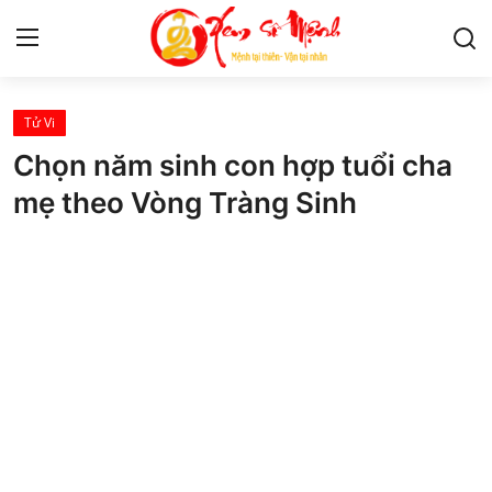
Tử Vi
Tử Vi
Chọn năm sinh con hợp tuổi cha
Kiến Thức
mẹ theo Vòng Tràng Sinh
Tâm linh
Phong thủy
Cung hoàng đạo
Nhân tướng học
Giải mã giấc mơ