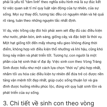
phải là yếu tố "tâm linh" theo nghĩa siêu hình mà là sự đúc kết
từ việc quan sát tỉ mỉ quy luật vận động của tự nhiên, của sự
sống. Mọi sự thay đổi, tương tác đều có nguyên nhân và hệ quả
rõ ràng, tuân theo những nguyên tắc nhất định.
Ví dụ, việc trồng cây đòi hỏi phải xem xét đầy đủ các điều kiện
như nước, phân bón, ánh sáng, giống cây, và đặc biệt là thời vụ.
Một hạt giống tốt đến mấy nhưng nếu gieo không đúng thời
điểm, không hợp với điều kiện thổ nhưỡng và khí hậu, cũng khó
lòng nảy mầm và phát triển tốt. Tương tự, con người là một
phần của hệ sinh thái vĩ đại ấy. Việc sinh con theo Vòng Tràng
Sinh được hiểu như một cách lựa chọn "thời vụ" phù hợp nhất,
nhằm tối ưu hóa các điều kiện tự nhiên để đứa trẻ có được nền
tảng vận mệnh tốt đẹp nhất, giúp cuộc sống thuận lợi và gia
đình được hưởng nhiều phúc lộc, đúng với quy luật sinh tồn và
phát triển của sự sống.
3. Chi tiết về sinh con theo vòng