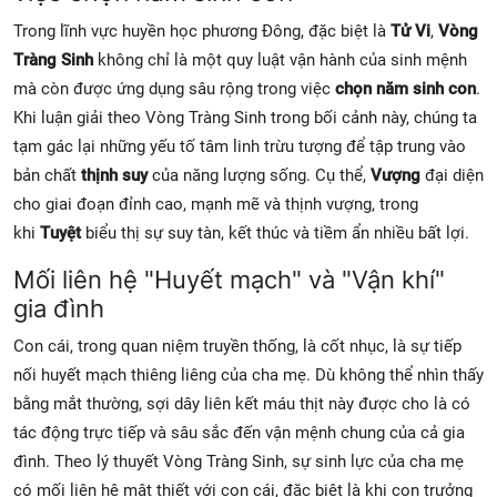
Trong lĩnh vực huyền học phương Đông, đặc biệt là
Tử Vi
,
Vòng
Tràng Sinh
không chỉ là một quy luật vận hành của sinh mệnh
mà còn được ứng dụng sâu rộng trong việc
chọn năm sinh con
.
Khi luận giải theo Vòng Tràng Sinh trong bối cảnh này, chúng ta
tạm gác lại những yếu tố tâm linh trừu tượng để tập trung vào
bản chất
thịnh suy
của năng lượng sống. Cụ thể,
Vượng
đại diện
cho giai đoạn đỉnh cao, mạnh mẽ và thịnh vượng, trong
khi
Tuyệt
biểu thị sự suy tàn, kết thúc và tiềm ẩn nhiều bất lợi.
Mối liên hệ "Huyết mạch" và "Vận khí"
gia đình
Con cái, trong quan niệm truyền thống, là cốt nhục, là sự tiếp
nối huyết mạch thiêng liêng của cha mẹ. Dù không thể nhìn thấy
bằng mắt thường, sợi dây liên kết máu thịt này được cho là có
tác động trực tiếp và sâu sắc đến vận mệnh chung của cả gia
đình. Theo lý thuyết Vòng Tràng Sinh, sự sinh lực của cha mẹ
có mối liên hệ mật thiết với con cái, đặc biệt là khi con trưởng