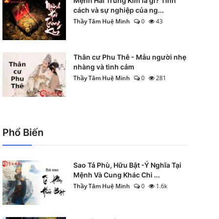
Mệnh Hải Trung Kim là gì? Tính
cách và sự nghiệp của ng...
Thầy Tâm Huệ Minh
0
43
Thân cư Phu Thê - Mẫu người nhẹ
nhàng và tình cảm
Thầy Tâm Huệ Minh
0
281
Phổ Biến
Sao Tả Phù, Hữu Bật -Ý Nghĩa Tại
Mệnh Và Cung Khác Chi ...
Thầy Tâm Huệ Minh
0
1.6k