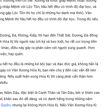
c thường trên cơ thể. Xương và Khúc giáp Mệnh, hoặc Xương
nhập Mệnh với Lộc Tồn, hầu hết đều có trình độ đại học, và
ng gặp Lộc Tồn thì họ chỉ là những hư danh mà thôi). Văn
g Mệnh thì hầu hết họ đều có trình độ đại học. Trong đó nếu
ương, Đà, Không, Kiếp, thì hạn đến Thất Sát, Dương, Đà đồng
 Hóa Kị thì người này ích kỷ và keo kiệt, họ rất coi trọng tiền
ười khác, điều này gây ra phản cảm với người xung quanh. Hơn
việc, hay quên.
 hết họ đều là những kẻ bội bạc và đạo đức giả, không hẳn là
ngày có Văn Xương Hóa Kị, bạn nên chú ý đến các vấn đề liên
iêng. Nếu xuất hiện song Hóa Kị thì càng phải cẩn thận hơn
phiếu.
 Năm Dậu, đặc biệt là Canh Thân và Tân Dậu, bởi vì thiên can
khó khăn sau đó dễ dàng, và có danh tiếng trong những năm
 Quyền
, nhưng lại không thích Hóa Kị. Nếu Văn Xương Hóa Kị