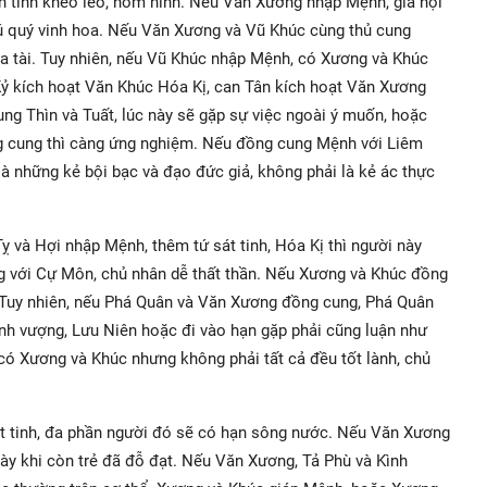
nh tình khéo léo, hóm hỉnh. Nếu Văn Xương nhập Mệnh, gia hội
hú quý vinh hoa. Nếu Văn Xương và Vũ Khúc cùng thủ cung
đa tài. Tuy nhiên, nếu Vũ Khúc nhập Mệnh, có Xương và Khúc
Kỷ kích hoạt Văn Khúc Hóa Kị, can Tân kích hoạt Văn Xương
ng Thìn và Tuất, lúc này sẽ gặp sự việc ngoài ý muốn, hoặc
g cung thì càng ứng nghiệm. Nếu đồng cung Mệnh với Liêm
là những kẻ bội bạc và đạo đức giả, không phải là kẻ ác thực
 Tỵ và Hợi nhập Mệnh, thêm tứ sát tinh, Hóa Kị thì người này
ng với Cự Môn, chủ nhân dễ thất thần. Nếu Xương và Khúc đồng
 Tuy nhiên, nếu Phá Quân và Văn Xương đồng cung, Phá Quân
hịnh vượng, Lưu Niên hoặc đi vào hạn gặp phải cũng luận như
 có Xương và Khúc nhưng không phải tất cả đều tốt lành, chủ
t tinh, đa phần người đó sẽ có hạn sông nước. Nếu Văn Xương
y khi còn trẻ đã đỗ đạt. Nếu Văn Xương, Tả Phù và Kình