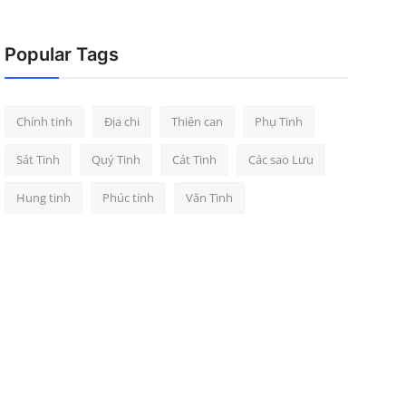
Popular Tags
Chính tinh
Địa chi
Thiên can
Phụ Tinh
Sát Tinh
Quý Tinh
Cát Tinh
Các sao Lưu
Hung tinh
Phúc tinh
Văn Tinh