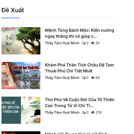
Đề Xuất
Mệnh Tùng Bách Mộc: Kiên cường
ngay thẳng thì có giúp c...
Thầy Tâm Huệ Minh
0
36
Khám Phá Thần Tích Chầu Đệ Tam
Thoải Phủ Chi Tiết Nhất
Thầy Tâm Huệ Minh
0
84
Thơ Phú Về Cuộc Đời Của 10 Thiên
Can Trong Tử Vi Chi Ti...
Thầy Tâm Huệ Minh
0
259