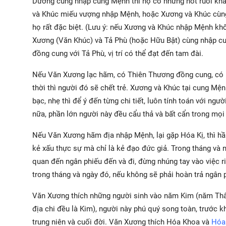
Dương cùng nhập cung Mệnh thì họ có những nốt ruồi khá
và Khúc miếu vượng nhập Mệnh, hoặc Xương và Khúc cùng 
họ rất đặc biệt. (Lưu ý: nếu Xương và Khúc nhập Mệnh khô
Xương (Văn Khúc) và Tả Phù (hoặc Hữu Bật) cùng nhập cun
đồng cung với Tả Phù, vị trí có thể đạt đến tam đài.
Nếu Văn Xương lạc hãm, có Thiên Thương đồng cung, có D
thời thì người đó sẽ chết trẻ. Xương và Khúc tại cung Mệnh
bạc, nhẹ thì để ý đến từng chi tiết, luôn tính toán với ng
nữa, phần lớn người này đều cẩu thả và bất cẩn trong mọi 
Nếu Văn Xương hãm địa nhập Mệnh, lại gặp Hóa Kị, thì hầu
kẻ xấu thực sự mà chỉ là kẻ đạo đức giả. Trong tháng và 
quan đến ngân phiếu đến và đi, đừng nhúng tay vào việc r
trong tháng và ngày đó, nếu không sẽ phải hoàn trả ngân 
Văn Xương thích những người sinh vào năm Kim (năm Thân,
địa chi đều là Kim), người này phú quý song toàn, trước 
trung niên và cuối đời. Văn Xương thích Hóa Khoa và
Hóa