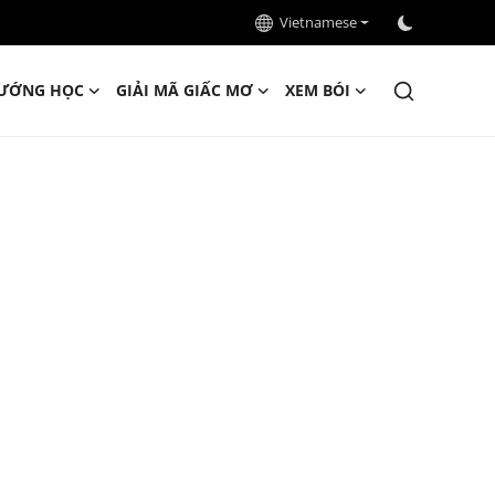
Vietnamese
ƯỚNG HỌC
GIẢI MÃ GIẤC MƠ
XEM BÓI