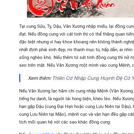
Tại cung Sửu, Tỵ, Dậu, Văn Xương nhập miếu, lại đồng cung
đạt. Nếu đồng cung với cát tinh thì có thể thăng quan tiến
đặc biệt nhưng vì hay khoe khoang nên không thành nghiệp 
nhất định phải xinh đẹp, mi thanh mục tú, hấp dẫn, ai nhì
sống nghèo khó. Nếu thêm tứ sát tinh đồng cung thì nữ m
seo trên mặt. Nếu Văn Xương một mình vào cung Mệnh, có h
Thiên Cơ Nhập Cung Huynh Đệ Có 
Xem thêm:
Nếu Văn Xương lạc hãm chi cung nhập Mệnh (Văn Xương lạc
tiếng hư danh, là người tài hùng biện, khéo léo. Nếu Xươ
hạn gặp Dậu (cung Đại Hạn hoặc cung Lưu Niên tại Dậu),
cung Lưu Niên tại Mão), mệnh cục và vận hạn đều gặp cát 
tích mối quan hệ với các sao khác đồng cung: