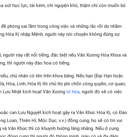
i, sa sút học lực, tài kém, chí nguyện khó, thậm chí còn muốn bỏ
 đề phòng sai lầm trong công việc và những rắc rối do nhầm
Xương Hóa Kị nhập Mệnh, người này nói chuyện không đúng sự
 người này rất nổi tiếng, đặc biệt nếu Văn Xương Hóa Khoa và
ng, thì người này đào hoa có tiếng.
iếu, chủ nhân có tên trên khoa bảng. Nếu hạn (Đại Hạn hoặc
à, Hỏa, Linh, Hóa Kị thì chủ thị phi chốn công quyền, cơ quan,
u can Lưu Nhật kích hoạt Văn Xương
tứ hóa
, người đó sẽ có việc
hoặc can Lưu Nguyệt kích hoạt gây ra Văn Khúc Hóa Kị, có Đào
g Loan, Thiên Hỉ, Mộc Dục, v.v.) đồng cung, họ sẽ có tin vui
g và Văn Khúc thì có khuynh hướng lăng nhăng. Nếu ở cung
húc đông cung thì người đó thông minh, giàu có và đa dâm