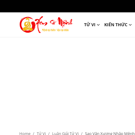
TỬ VI
KIẾN THỨC
Tử Vi
Kiến Thức
Tâm linh
Phong thủy
Cung hoàng đạo
Nhân tướng học
Giải mã giấc mơ
Home
Tử Vi
Luận Giải Tử Vi
Sao Văn Xương Nhập Mệnh- L