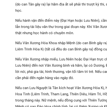
(do can Tân gây ra) lại hãm địa ắt sẽ phải thi trượt kỳ th
học.
Nếu hành vận đến điểm này (Đại Hạn hoặc Lưu Niên), cần
lẫn trong tài liệu văn thư trong giai đoạn này. Khi Văn 
thật nhưng học hành có chuyên môn.
Nếu Văn Xương Hóa Khoa nhập Mệnh (do can Bính gây ra),
Liêm Trinh Hóa Kị (tất cả đều do can Bính gây ra) đồng cu
Nếu Văn Xương nhập miếu, Lưu Niên hoặc Đại Hạn trực ch
Lưu Niên) đến nơi Văn Xương bình và hãm, lại có Dương, Đ
lời nói, phá gia tài, hình thương, vận tối tăm trì trê. Nế
cần phải đến ngân hàng vào ngày đó.
Nếu can Lưu Nguyệt là Tân kích hoạt Văn Xương Hóa Kị, 
Hoa Tinh (Liêm Trinh, Tham Lang, Thiên Diêu, Hàm Trì, Hồn
trong tháng này. Nữ mệnh, nếu đồng cung với Thiên Tướn
Mệnh có sao Đào Hoa chính tỉnh, lại có thêm Xương và K