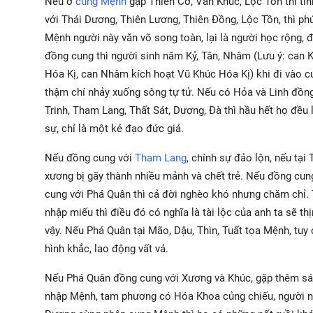
Nếu ở
cung Mệnh
gặp Thiên Cơ, Văn Khúc, Lộc Tồn thì tí
với Thái Dương, Thiên Lương, Thiên Đồng, Lộc Tồn, thì p
Mệnh người này văn võ song toàn, lại là người học rộng, 
đồng cung thì người sinh năm Kỷ, Tân, Nhâm (Lưu ý: can 
Hóa Kị, can Nhâm kích hoạt Vũ Khúc Hóa Kị) khi đi vào cu
thậm chí nhảy xuống sông tự tử. Nếu có Hỏa và Linh đồn
Trinh, Tham Lang, Thất Sát, Dương, Đà thì hầu hết họ đều 
sự, chỉ là một kẻ đạo đức giả.
Nếu đồng cung với
Tham Lang
, chính sự đảo lộn, nếu tại
xương bị gãy thành nhiều mảnh và chết trẻ. Nếu đồng cu
cung với Phá Quân thì cả đời nghèo khó nhưng chăm chỉ.
nhập miếu thì điều đó có nghĩa là tài lộc của anh ta sẽ t
vậy. Nếu Phá Quân tại Mão, Dậu, Thìn, Tuất tọa Mệnh, tuy
hình khắc, lao động vất vả.
Nếu Phá Quân đồng cung với Xương và Khúc, gặp thêm sá
nhập Mệnh, tam phương có Hóa Khoa củng chiếu, người nà