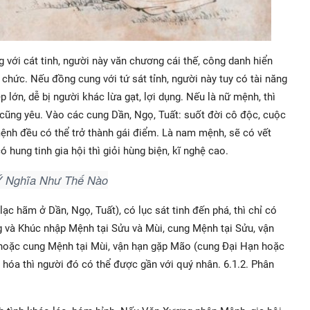
 với cát tinh, người này văn chương cái thế, công danh hiển
 chức. Nếu đồng cung với tứ sát tỉnh, người này tuy có tài năng
lớn, dễ bị người khác lừa gạt, lợi dụng. Nếu là nữ mệnh, thì
n cũng yêu. Vào các cung Dần, Ngọ, Tuất: suốt đời cô độc, cuộc
ệnh đều có thể trở thành gái điểm. Là nam mệnh, sẽ có vết
ung tinh gia hội thì giỏi hùng biện, kĩ nghệ cao.
Ý Nghĩa Như Thế Nào
 hãm ở Dần, Ngọ, Tuất), có lục sát tinh đến phá, thì chỉ có
ng và Khúc nhập Mệnh tại Sửu và Mùi, cung Mệnh tại Sửu, vận
 hoặc cung Mệnh tại Mùi, vận hạn gặp Mão (cung Đại Hạn hoặc
hóa thì người đó có thể được gần với quý nhân. 6.1.2. Phân