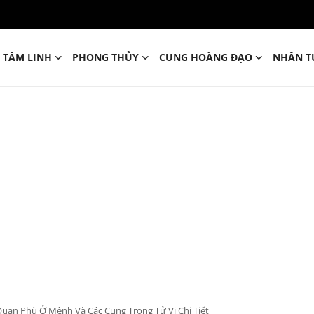
TÂM LINH
PHONG THỦY
CUNG HOÀNG ĐẠO
NHÂN T
Quan Phù Ở Mệnh Và Các Cung Trong Tử Vi Chi Tiết