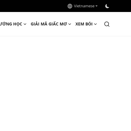
Vietnamese
ƯỚNG HỌC
GIẢI MÃ GIẤC MƠ
XEM BÓI