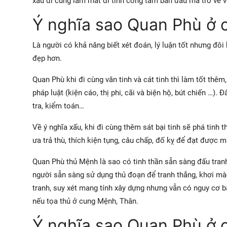
xấu đi cùng làm mất đi tính công tâm ban đầu mà trở về 
Ý nghĩa sao Quan Phù ở
Là người có khả năng biết xét đoán, lý luận tốt nhưng đ
đẹp hơn.
Quan Phù khi đi cùng văn tinh và cát tinh thì làm tốt thêm, 
pháp luật (kiện cáo, thị phi, cãi và biện hộ, bút chiến 
tra, kiểm toán…
Về ý nghĩa xấu, khi đi cùng thêm sát bại tinh sẽ phá tinh th
ưa trả thù, thích kiện tụng, câu chấp, đố kỵ để đạt được mụ
Quan Phù thủ Mệnh là sao có tinh thần sẵn sàng đấu tranh,
người sẵn sàng sử dụng thủ đoạn để tranh thắng, khơi mà
tranh, suy xét mang tính xây dựng nhưng vẫn có nguy cơ báo h
nếu tọa thủ ở cung Mệnh, Thân.
Ý nghĩa sao Quan Phù ở 