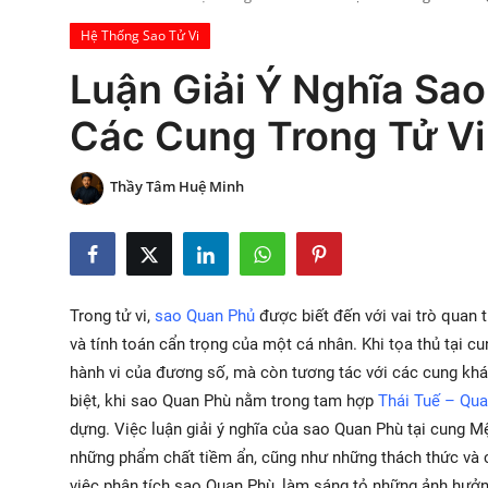
Xem Bói
Hệ Thống Sao Tử Vi
Luận Giải Ý Nghĩa Sa
Vietnamese
Các Cung Trong Tử Vi 
Thầy Tâm Huệ Minh
Trong tử vi,
sao Quan Phủ
được biết đến với vai trò quan 
và tính toán cẩn trọng của một cá nhân. Khi tọa thủ tại 
hành vi của đương số, mà còn tương tác với các cung khá
biệt, khi sao Quan Phù nằm trong tam hợp
Thái Tuế – Qu
dựng. Việc luận giải ý nghĩa của sao Quan Phù tại cung Mệ
những phẩm chất tiềm ẩn, cũng như những thách thức và c
việc phân tích sao Quan Phù, làm sáng tỏ những ảnh hưởn