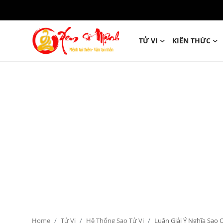
TỬ VI
KIẾN THỨC
Tử Vi
Kiến Thức
Tâm linh
Phong thủy
Cung hoàng đạo
Nhân tướng học
Giải mã giấc mơ
Home
Tử Vi
Hệ Thống Sao Tử Vi
Luận Giải Ý Nghĩa Sao 