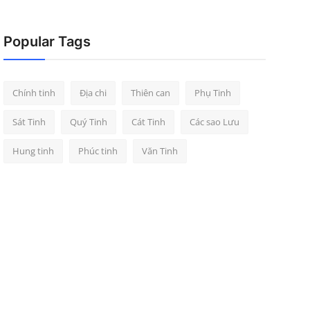
Popular Tags
Chính tinh
Địa chi
Thiên can
Phụ Tinh
Sát Tinh
Quý Tinh
Cát Tinh
Các sao Lưu
Hung tinh
Phúc tinh
Văn Tinh