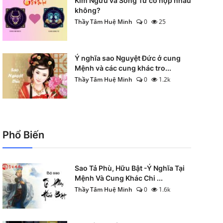
Kim Ngưu và Song Tử có hợp nhau
không?
Thầy Tâm Huệ Minh
0
25
Ý nghĩa sao Nguyệt Đức ở cung
Mệnh và các cung khác tro...
Thầy Tâm Huệ Minh
0
1.2k
Phổ Biến
Sao Tả Phù, Hữu Bật -Ý Nghĩa Tại
Mệnh Và Cung Khác Chi ...
Thầy Tâm Huệ Minh
0
1.6k