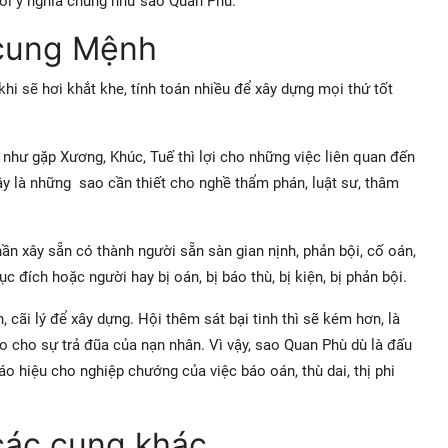
với ý nghĩa chung như sao Quan Phủ.
 cung Mệnh
ôi khi sẽ hơi khắt khe, tính toán nhiều để xây dựng mọi thứ tốt
như gặp Xương, Khúc, Tuế thì lợi cho những việc liên quan đến
…). Đây là những sao cần thiết cho nghề thẩm phán, luật sư, thâm
ần xây sẵn có thành người sẵn sàn gian nịnh, phản bội, cố oán,
c đích hoặc người hay bị oán, bị báo thù, bị kiện, bị phản bội.
 cãi lý để xây dựng. Hội thêm sát bại tinh thì sẽ kém hơn, là
o cho sự trả đũa của nạn nhân. Vì vậy, sao Quan Phù dù là đấu
iệu cho nghiệp chướng của việc báo oán, thù dai, thị phi
các cung khác