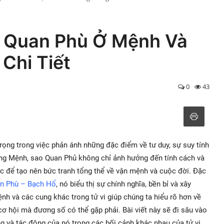
o Quan Phù Ở Mệnh Và
Chi Tiết
0
43
trọng trong việc phản ánh những đặc điểm về tư duy, sự suy tính
cung Mệnh, sao Quan Phủ không chỉ ảnh hưởng đến tính cách và
c để tạo nên bức tranh tổng thể về vận mệnh và cuộc đời. Đặc
an Phù – Bạch Hổ
, nó biểu thị sự chính nghĩa, bền bỉ và xây
nh và các cung khác trong tử vi giúp chúng ta hiểu rõ hơn về
ơ hội mà đương số có thể gặp phải. Bài viết này sẽ đi sâu vào
g và tác động của nó trong các bối cảnh khác nhau của tử vi.