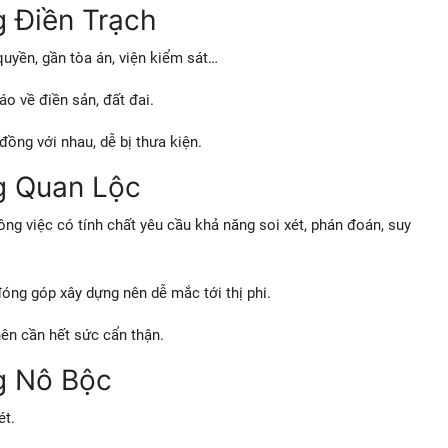
g Điền Trạch
uyền, gần tòa án, viện kiểm sát…
o về điền sản, đất đai.
ồng với nhau, dễ bị thưa kiện.
g Quan Lộc
). Công việc có tính chất yêu cầu khả năng soi xét, phán đoán, suy
đóng góp xây dựng nên dễ mắc tới thị phi.
nên cần hết sức cẩn thận.
g Nô Bộc
ét.