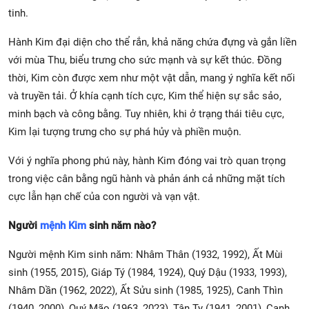
tinh.
Hành Kim đại diện cho thể rắn, khả năng chứa đựng và gắn liền
với mùa Thu, biểu trưng cho sức mạnh và sự kết thúc. Đồng
thời, Kim còn được xem như một vật dẫn, mang ý nghĩa kết nối
và truyền tải. Ở khía cạnh tích cực, Kim thể hiện sự sắc sảo,
minh bạch và công bằng. Tuy nhiên, khi ở trạng thái tiêu cực,
Kim lại tượng trưng cho sự phá hủy và phiền muộn.
Với ý nghĩa phong phú này, hành Kim đóng vai trò quan trọng
trong việc cân bằng ngũ hành và phản ánh cả những mặt tích
cực lẫn hạn chế của con người và vạn vật.
Người
mệnh Kim
sinh năm nào?
Người mệnh Kim sinh năm: Nhâm Thân (1932, 1992), Ất Mùi
sinh (1955, 2015), Giáp Tý (1984, 1924), Quý Dậu (1933, 1993),
Nhâm Dần (1962, 2022), Ất Sửu sinh (1985, 1925), Canh Thìn
(1940, 2000), Quý Mão (1963, 2023), Tân Tỵ (1941, 2001), Canh