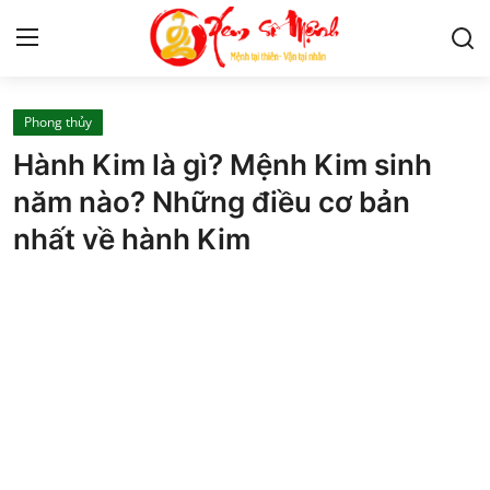
Phong thủy
Tử Vi
Hành Kim là gì? Mệnh Kim sinh
Kiến Thức
năm nào? Những điều cơ bản
nhất về hành Kim
Tâm linh
Phong thủy
Cung hoàng đạo
Nhân tướng học
Giải mã giấc mơ