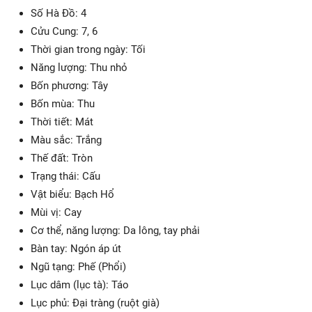
Số Hà Đồ: 4
Cửu Cung: 7, 6
Thời gian trong ngày: Tối
Năng lượng: Thu nhỏ
Bốn phương: Tây
Bốn mùa: Thu
Thời tiết: Mát
Màu sắc: Trắng
Thế đất: Tròn
Trạng thái: Cấu
Vật biểu: Bạch Hổ
Mùi vị: Cay
Cơ thể, năng lượng: Da lông, tay phải
Bàn tay: Ngón áp út
Ngũ tạng: Phế (Phổi)
Lục dâm (lục tà): Táo
Lục phủ: Đại tràng (ruột già)