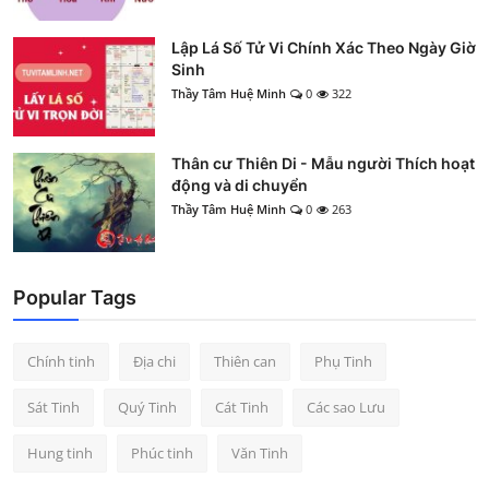
Lập Lá Số Tử Vi Chính Xác Theo Ngày Giờ
Sinh
Thầy Tâm Huệ Minh
0
322
Thân cư Thiên Di - Mẫu người Thích hoạt
động và di chuyển
Thầy Tâm Huệ Minh
0
263
Popular Tags
Chính tinh
Địa chi
Thiên can
Phụ Tinh
Sát Tinh
Quý Tinh
Cát Tinh
Các sao Lưu
Hung tinh
Phúc tinh
Văn Tinh