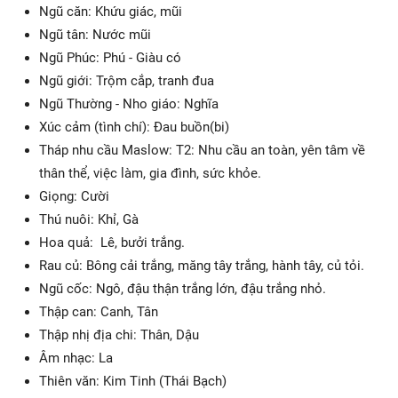
Ngũ căn: Khứu giác, mũi
Ngũ tân: Nước mũi
Ngũ Phúc: Phú - Giàu có
Ngũ giới: Trộm cắp, tranh đua
Ngũ Thường - Nho giáo: Nghĩa
Xúc cảm (tình chí): Đau buồn(bi)
Tháp nhu cầu Maslow: T2: Nhu cầu an toàn, yên tâm về
thân thể, việc làm, gia đình, sức khỏe.
Giọng: Cười
Thú nuôi: Khỉ, Gà
Hoa quả: Lê, bưởi trắng.
Rau củ: Bông cải trắng, măng tây trắng, hành tây, củ tỏi.
Ngũ cốc: Ngô, đậu thận trắng lớn, đậu trắng nhỏ.
Thập can: Canh, Tân
Thập nhị địa chi: Thân, Dậu
Âm nhạc: La
Thiên văn: Kim Tinh (Thái Bạch)