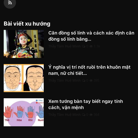
Bài viết xu hướng
Căn đồng số lính và cách xác định căn
đồng số lính bằng...
Thầy Tâm Huệ Minh
0
1.1k
Ý nghĩa vị trí nốt ruồi trên khuôn mặt
nam, nữ chi tiết...
Thầy Tâm Huệ Minh
0
395
Xem tướng bàn tay biết ngay tính
cách, vận mệnh
Thầy Tâm Huệ Minh
0
364