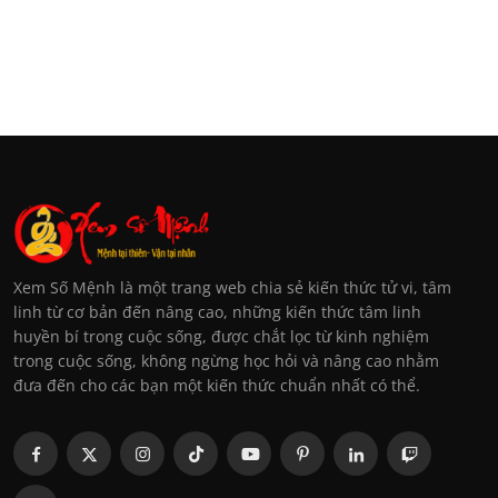
Xem Số Mệnh là một trang web chia sẻ kiến thức tử vi, tâm
linh từ cơ bản đến nâng cao, những kiến thức tâm linh
huyền bí trong cuộc sống, được chắt lọc từ kinh nghiệm
trong cuộc sống, không ngừng học hỏi và nâng cao nhằm
đưa đến cho các bạn một kiến thức chuẩn nhất có thể.