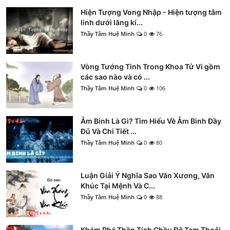
Hiện Tượng Vong Nhập - Hiện tượng tâm
linh dưới lăng kí...
Thầy Tâm Huệ Minh
0
76
Vòng Tướng Tinh Trong Khoa Tử Vi gồm
các sao nào và có ...
Thầy Tâm Huệ Minh
0
106
Âm Binh Là Gì? Tìm Hiểu Về Âm Binh Đầy
Đủ Và Chi Tiết ...
Thầy Tâm Huệ Minh
0
80
Luận Giải Ý Nghĩa Sao Văn Xương, Văn
Khúc Tại Mệnh Và C...
Thầy Tâm Huệ Minh
0
88
Khám Phá Thần Tích Chầu Đệ Tam Thoải