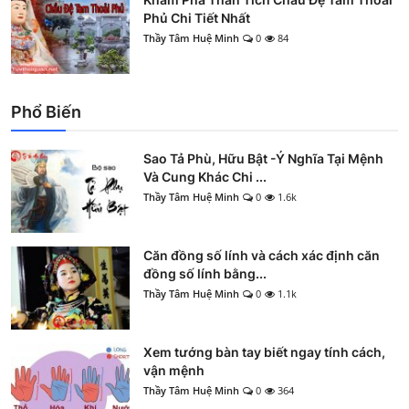
Phủ Chi Tiết Nhất
Thầy Tâm Huệ Minh
0
84
Phổ Biến
Sao Tả Phù, Hữu Bật -Ý Nghĩa Tại Mệnh
Và Cung Khác Chi ...
Thầy Tâm Huệ Minh
0
1.6k
Căn đồng số lính và cách xác định căn
đồng số lính bằng...
Thầy Tâm Huệ Minh
0
1.1k
Xem tướng bàn tay biết ngay tính cách,
vận mệnh
Thầy Tâm Huệ Minh
0
364