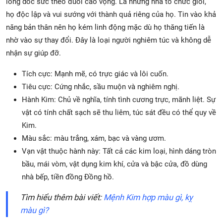
lòng dốc sức theo đuổi cao vọng. Là những nhà tổ chức giỏi,
họ độc lập và vui sướng với thành quả riêng của họ. Tin vào khả
năng bản thân nên họ kém linh động mặc dù họ thăng tiến là
nhờ vào sự thay đổi. Đây là loại người nghiêm túc và không dễ
nhận sự giúp đỡ.
Tích cực: Mạnh mẽ, có trực giác và lôi cuốn.
Tiêu cực: Cứng nhắc, sầu muộn và nghiêm nghị.
Hành Kim: Chủ về nghĩa, tính tình cương trực, mãnh liệt. Sự
vật có tính chất sạch sẽ thu liêm, túc sát đều có thể quy về
Kim.
Màu sắc: màu trắng, xám, bạc và vàng ươm.
Vạn vật thuộc hành này: Tất cả các kim loại, hình dáng tròn
bầu, mái vòm, vật dụng kim khí, cửa và bậc cửa, đồ dùng
nhà bếp, tiền đồng Đồng hồ.
Tìm hiểu thêm bài viết:
Mệnh Kim hợp màu gì, kỵ
màu gì?