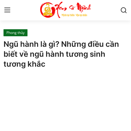
Phong thủy
Tử Vi
Ngũ hành là gì? Những điều cần
Kiến Thức
biết về ngũ hành tương sinh
tương khắc
Tâm linh
Phong thủy
Cung hoàng đạo
Nhân tướng học
Giải mã giấc mơ