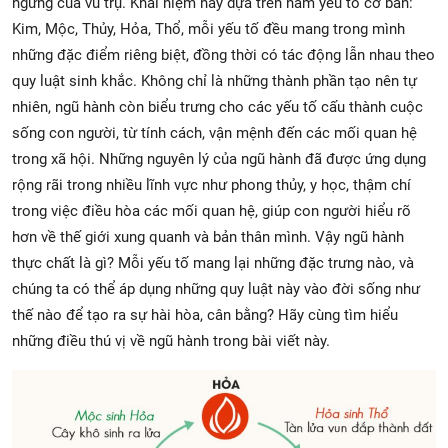
ngừng của vũ trụ. Khái niệm này dựa trên năm yếu tố cơ bản:
Kim, Mộc, Thủy, Hỏa, Thổ, mỗi yếu tố đều mang trong mình
những đặc điểm riêng biệt, đồng thời có tác động lẫn nhau theo
quy luật sinh khắc. Không chỉ là những thành phần tạo nên tự
nhiên, ngũ hành còn biểu trưng cho các yếu tố cấu thành cuộc
sống con người, từ tính cách, vận mệnh đến các mối quan hệ
trong xã hội. Những nguyên lý của ngũ hành đã được ứng dụng
rộng rãi trong nhiều lĩnh vực như phong thủy, y học, thậm chí
trong việc điều hòa các mối quan hệ, giúp con người hiểu rõ
hơn về thế giới xung quanh và bản thân mình. Vậy ngũ hành
thực chất là gì? Mỗi yếu tố mang lại những đặc trưng nào, và
chúng ta có thể áp dụng những quy luật này vào đời sống như
thế nào để tạo ra sự hài hòa, cân bằng? Hãy cùng tìm hiểu
những điều thú vị về ngũ hành trong bài viết này.