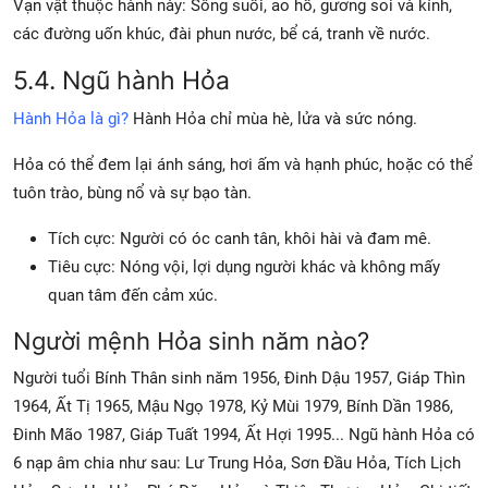
Vạn vật thuộc hành này: Sông suối, ao hồ, gương soi và kính,
các đường uốn khúc, đài phun nước, bể cá, tranh về nước.
5.4. Ngũ hành Hỏa
Hành Hỏa là gì?
Hành Hỏa chỉ mùa hè, lửa và sức nóng.
Hỏa có thể đem lại ánh sáng, hơi ấm và hạnh phúc, hoặc có thể
tuôn trào, bùng nổ và sự bạo tàn.
Tích cực: Người có óc canh tân, khôi hài và đam mê.
Tiêu cực: Nóng vội, lợi dụng người khác và không mấy
quan tâm đến cảm xúc.
Người mệnh Hỏa sinh năm nào?
Người tuổi Bính Thân sinh năm 1956, Đinh Dậu 1957, Giáp Thìn
1964, Ất Tị 1965, Mậu Ngọ 1978, Kỷ Mùi 1979, Bính Dần 1986,
Đinh Mão 1987, Giáp Tuất 1994, Ất Hợi 1995... Ngũ hành Hỏa có
6 nạp âm chia như sau: Lư Trung Hỏa, Sơn Đầu Hỏa, Tích Lịch