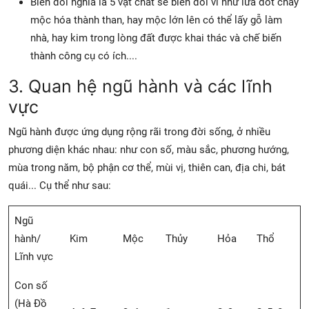
Biến đổi nghĩa là 5 vật chất sẽ biến đổi ví như lửa đốt cháy
mộc hóa thành than, hay mộc lớn lên có thể lấy gỗ làm
nhà, hay kim trong lòng đất được khai thác và chế biến
thành công cụ có ích....
3. Quan hệ ngũ hành và các lĩnh
vực
Ngũ hành được ứng dụng rộng rãi trong đời sống, ở nhiều
phương diện khác nhau: như con số, màu sắc, phương hướng,
mùa trong năm, bộ phận cơ thể, mùi vị, thiên can, địa chi, bát
quái... Cụ thể như sau:
Ngũ
hành/
Kim
Mộc
Thủy
Hỏa
Thổ
Lĩnh vực
Con số
(Hà Đồ