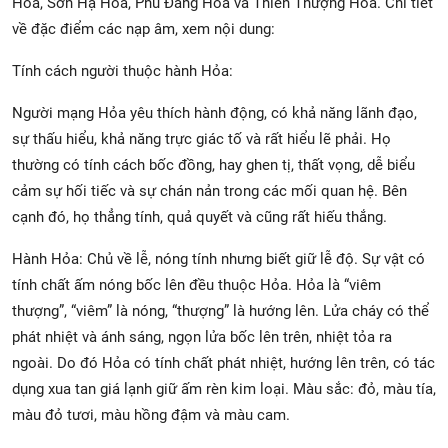
Hỏa, Sơn Hạ Hỏa, Phú Đăng Hỏa và Thiên Thượng Hỏa. Chi tiết
về đặc điểm các nạp âm, xem nội dung:
Tính cách người thuộc hành Hỏa:
Người mạng Hỏa yêu thích hành động, có khả năng lãnh đạo,
sự thấu hiểu, khả năng trực giác tố và rất hiểu lẽ phải. Họ
thường có tính cách bốc đồng, hay ghen tị, thất vọng, dễ biểu
cảm sự hối tiếc và sự chán nản trong các mối quan hệ. Bên
cạnh đó, họ thẳng tính, quả quyết và cũng rất hiếu thắng.
Hành Hỏa: Chủ về lễ, nóng tính nhưng biết giữ lễ độ. Sự vật có
tính chất ấm nóng bốc lên đều thuộc Hỏa. Hỏa là “viêm
thượng”, “viêm” là nóng, “thượng” là hướng lên. Lửa cháy có thể
phát nhiệt và ánh sáng, ngọn lửa bốc lên trên, nhiệt tỏa ra
ngoài. Do đó Hỏa có tính chất phát nhiệt, hướng lên trên, có tác
dụng xua tan giá lạnh giữ ấm rèn kim loại. Màu sắc: đỏ, màu tía,
màu đỏ tươi, màu hồng đậm và màu cam.