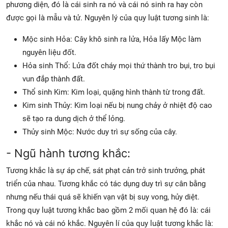
phương diện, đó là cái sinh ra nó và cái nó sinh ra hay còn
được gọi là mẫu và tử. Nguyên lý của quy luật tương sinh là:
Mộc sinh Hỏa: Cây khô sinh ra lửa, Hỏa lấy Mộc làm
nguyên liệu đốt.
Hỏa sinh Thổ: Lửa đốt cháy mọi thứ thành tro bụi, tro bụi
vun đắp thành đất.
Thổ sinh Kim: Kim loại, quặng hình thành từ trong đất.
Kim sinh Thủy: Kim loại nếu bị nung chảy ở nhiệt độ cao
sẽ tạo ra dung dịch ở thể lỏng.
Thủy sinh Mộc: Nước duy trì sự sống của cây.
- Ngũ hành tương khắc:
Tương khắc là sự áp chế, sát phạt cản trở sinh trưởng, phát
triển của nhau. Tương khắc có tác dụng duy trì sự cân bằng
nhưng nếu thái quá sẽ khiến vạn vật bị suy vong, hủy diệt.
Trong quy luật tương khắc bao gồm 2 mối quan hệ đó là: cái
khắc nó và cái nó khắc. Nguyên lí của quy luật tương khắc là: