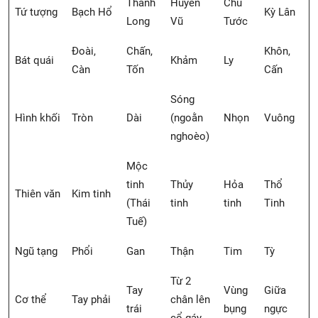
Thanh
Huyền
Chu
Tứ tượng
Bạch Hổ
Kỳ Lân
Long
Vũ
Tước
Đoài,
Chấn,
Khôn,
Bát quái
Khảm
Ly
Càn
Tốn
Cấn
Sóng
Hình khối
Tròn
Dài
(ngoằn
Nhọn
Vuông
nghoèo)
Mộc
tinh
Thủy
Hỏa
Thổ
Thiên văn
Kim tinh
(Thái
tinh
tinh
Tinh
Tuế)
Ngũ tạng
Phổi
Gan
Thận
Tim
Tỳ
Từ 2
Tay
Vùng
Giữa
Cơ thể
Tay phải
chân lên
trái
bụng
ngực