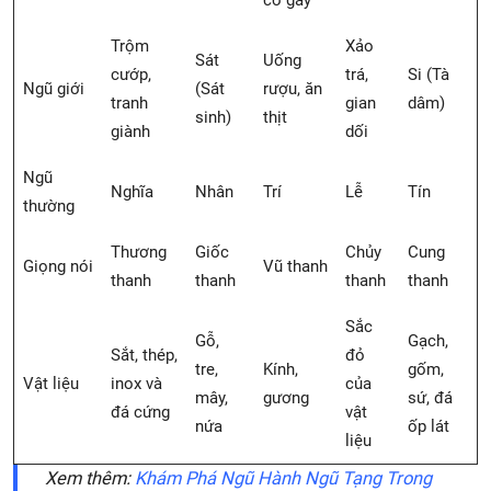
cổ gáy
Trộm
Xảo
Sát
Uống
cướp,
trá,
Si (Tà
Ngũ giới
(Sát
rượu, ăn
tranh
gian
dâm)
sinh)
thịt
giành
dối
Ngũ
Nghĩa
Nhân
Trí
Lễ
Tín
thường
Thương
Giốc
Chủy
Cung
Giọng nói
Vũ thanh
thanh
thanh
thanh
thanh
Sắc
Gỗ,
Gạch,
Sắt, thép,
đỏ
tre,
Kính,
gốm,
Vật liệu
inox và
của
mây,
gương
sứ, đá
đá cứng
vật
nứa
ốp lát
liệu
Xem thêm:
Khám Phá Ngũ Hành Ngũ Tạng Trong