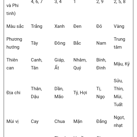
4, 6, 7
3, 4
1
2, 9
2, 5, 8
và Phi
tinh)
Màu sắc
Trắng
Xanh
Đen
Đỏ
Vàng
Phương
Trung
Tây
Đông
Bắc
Nam
hướng
tâm
Thiên
Canh,
Giáp,
Nhâm,
Bính,
Mậu, Kỷ
can
Tân
Ất
Quý
Đinh
Sửu,
Thân,
Dần,
Tị,
Thìn,
Địa chi
Tý, Hợi
Dậu
Mão
Ngọ
Mùi,
Tuất
Ngọt,
Mùi vị
Cay
Chua
Mặn
Đắng
nhạt