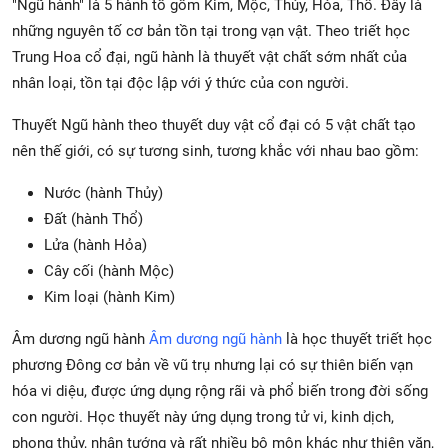
"Ngũ hành" là 5 hành tố gồm Kim, Mộc, Thủy, Hỏa, Thổ. Đây là
những nguyên tố cơ bản tồn tại trong vạn vật. Theo triết học
Trung Hoa cổ đại, ngũ hành là thuyết vật chất sớm nhất của
nhân loại, tồn tại độc lập với ý thức của con người.
Thuyết Ngũ hành theo thuyết duy vật cổ đại có 5 vật chất tạo
nên thế giới, có sự tương sinh, tương khắc với nhau bao gồm:
Nước (hành Thủy)
Đất (hành Thổ)
Lửa (hành Hỏa)
Cây cối (hành Mộc)
Kim loại (hành Kim)
Âm dương ngũ hành
Âm dương ngũ hành
là học thuyết triết học
phương Đông cơ bản về vũ trụ nhưng lại có sự thiên biến vạn
hóa vi diệu, được ứng dụng rộng rãi và phổ biến trong đời sống
con người. Học thuyết này ứng dụng trong tử vi, kinh dịch,
phong thủy, nhân tướng và rất nhiều bộ môn khác như thiên văn,