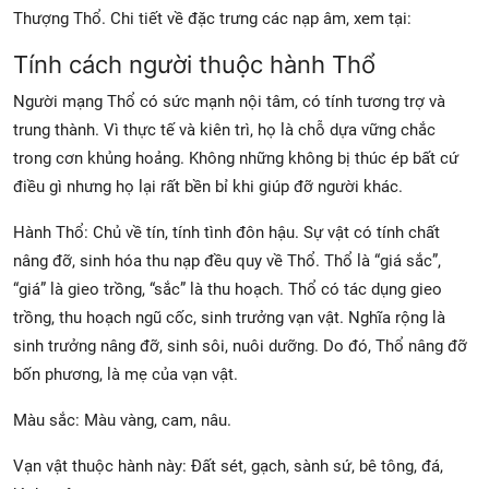
Thượng Thổ. Chi tiết về đặc trưng các nạp âm, xem tại:
Tính cách người thuộc hành Thổ
Người mạng Thổ có sức mạnh nội tâm, có tính tương trợ và
trung thành. Vì thực tế và kiên trì, họ là chỗ dựa vững chắc
trong cơn khủng hoảng. Không những không bị thúc ép bất cứ
điều gì nhưng họ lại rất bền bỉ khi giúp đỡ người khác.
Hành Thổ: Chủ về tín, tính tình đôn hậu. Sự vật có tính chất
nâng đỡ, sinh hóa thu nạp đều quy về Thổ. Thổ là “giá sắc”,
“giá” là gieo trồng, “sắc” là thu hoạch. Thổ có tác dụng gieo
trồng, thu hoạch ngũ cốc, sinh trưởng vạn vật. Nghĩa rộng là
sinh trưởng nâng đỡ, sinh sôi, nuôi dưỡng. Do đó, Thổ nâng đỡ
bốn phương, là mẹ của vạn vật.
Màu sắc: Màu vàng, cam, nâu.
Vạn vật thuộc hành này: Đất sét, gạch, sành sứ, bê tông, đá,