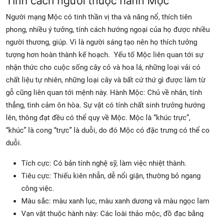
Tính cách người thuộc hành Mộc
Người mạng Mộc có tinh thần vị tha và năng nổ, thích tiên
phong, nhiều ý tưởng, tính cách hướng ngoại của họ được nhiều
người thương, giúp. Vì là người sáng tạo nên họ thích tưởng
tượng hơn hoàn thành kế hoạch. Yếu tố Mộc liên quan tới sự
nhận thức cho cuộc sống cây cỏ và hoa lá, những loại vải có
chất liệu tự nhiên, những loại cây và bất cứ thứ gì được làm từ
gỗ cũng liên quan tới mệnh này. Hành Mộc: Chủ về nhân, tính
thẳng, tình cảm ôn hòa. Sự vật có tính chất sinh trưởng hướng
lên, thông đạt đều có thể quy về Mộc. Mộc là “khúc trực”,
“khúc” là cong “trực” là duỗi, do đó Mộc có đặc trưng có thể co
duỗi.
Tích cực: Có bản tính nghệ sỹ, làm việc nhiệt thành.
Tiêu cực: Thiếu kiên nhẫn, dễ nổi giận, thường bỏ ngang
công việc.
Màu sắc: màu xanh lục, màu xanh dương và màu ngọc lam
Vạn vật thuộc hành này: Các loài thảo mộc, đồ đạc bằng