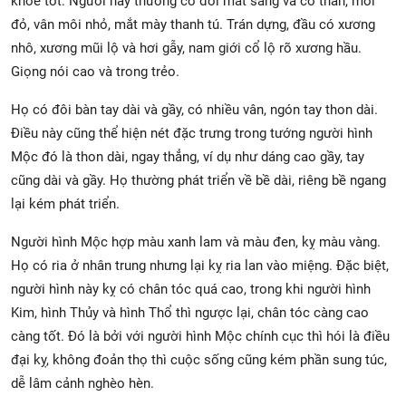
khỏe tốt. Người này thường có đôi mắt sáng và có thần, môi
đỏ, vân môi nhỏ, mắt mày thanh tú. Trán dựng, đầu có xương
nhô, xương mũi lộ và hơi gẫy, nam giới cổ lộ rõ xương hầu.
Giọng nói cao và trong trẻo.
Họ có đôi bàn tay dài và gầy, có nhiều vân, ngón tay thon dài.
Điều này cũng thể hiện nét đặc trưng trong tướng người hình
Mộc đó là thon dài, ngay thẳng, ví dụ như dáng cao gầy, tay
cũng dài và gầy. Họ thường phát triển về bề dài, riêng bề ngang
lại kém phát triển.
Người hình Mộc hợp màu xanh lam và màu đen, kỵ màu vàng.
Họ có ria ở nhân trung nhưng lại kỵ ria lan vào miệng. Đặc biệt,
người hình này kỵ có chân tóc quá cao, trong khi người hình
Kim, hình Thủy và hình Thổ thì ngược lại, chân tóc càng cao
càng tốt. Đó là bởi với người hình Mộc chính cục thì hói là điều
đại kỵ, không đoản thọ thì cuộc sống cũng kém phần sung túc,
dễ lâm cảnh nghèo hèn.