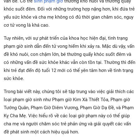
vấn đề. Có trẻ
sinh phạm giờ
thường khó nuôi và thường quấy
khóc suốt đêm. Đối với những trường hợp nặng hơn, khi đứa trẻ
yếu sức khỏe và cha mẹ không có đủ thời gian chăm sóc, nguy
cơ tử vong là khá cao.
Tuy nhiên, với sự phát triển của khoa học hiện đại, tình trạng
phạm giờ sinh dẫn đến tử vong hiếm khi xảy ra. Mặc dù vậy, vấn
đề khó nuôi, con chậm lớn, bé thường quấy khóc suốt đêm và
có những vấn đề sức khỏe khác vẫn còn tồn tại. Thường thì đến
khi trẻ đạt đến độ tuổi 12 mới có thể yên tâm hơn về tình trạng
sức khỏe.
Trong bài viết này, chúng tôi sẽ tập trung vào việc giải thích các
loại phạm giờ sinh như Phạm giờ Kim Xà Thiết Tỏa, Phạm giờ
Tướng Quân, Phạm Giờ Diêm Vương, Phạm Giờ Dạ Đề, và Phạm
Kỵ Cha Mẹ. Việc hiểu rõ về các loại giờ phạm này có thể giúp
cha mẹ và người chăm sóc trẻ phản ứng và giải quyết các vấn
đề phát sinh một cách hiệu quả hơn.