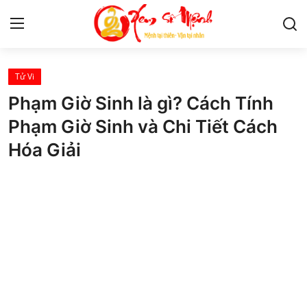
Tử Vi
Tử Vi
Phạm Giờ Sinh là gì? Cách Tính
Kiến Thức
Phạm Giờ Sinh và Chi Tiết Cách
Hóa Giải
Tâm linh
Phong thủy
Cung hoàng đạo
Nhân tướng học
Giải mã giấc mơ