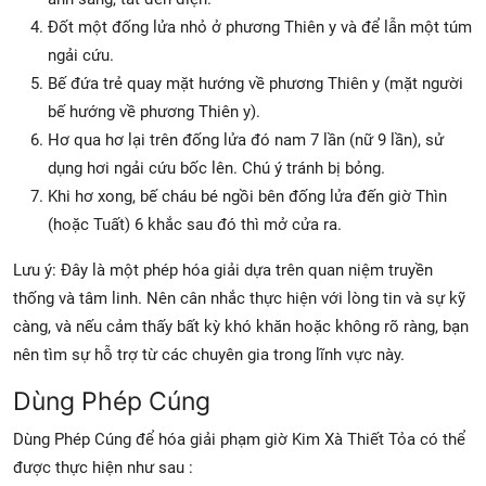
Đốt một đống lửa nhỏ ở phương Thiên y và để lẫn một túm
ngải cứu.
Bế đứa trẻ quay mặt hướng về phương Thiên y (mặt người
bế hướng về phương Thiên y).
Hơ qua hơ lại trên đống lửa đó nam 7 lần (nữ 9 lần), sử
dụng hơi ngải cứu bốc lên. Chú ý tránh bị bỏng.
Khi hơ xong, bế cháu bé ngồi bên đống lửa đến giờ Thìn
(hoặc Tuất) 6 khắc sau đó thì mở cửa ra.
Lưu ý: Đây là một phép hóa giải dựa trên quan niệm truyền
thống và tâm linh. Nên cân nhắc thực hiện với lòng tin và sự kỹ
càng, và nếu cảm thấy bất kỳ khó khăn hoặc không rõ ràng, bạn
nên tìm sự hỗ trợ từ các chuyên gia trong lĩnh vực này.
Dùng Phép Cúng
Dùng Phép Cúng để hóa giải phạm giờ Kim Xà Thiết Tỏa có thể
được thực hiện như sau :