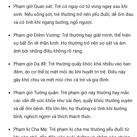
Phạm giờ Quan sát: Trẻ có nguy cơ tử vong ngay sau khi
sinh. Nếu sống sót, trẻ thường trở nên yếu đuối, dễ ốm đau
và có tính khí ngang bướng, ngỗ ngược.
Phạm giờ Diêm Vương: Trẻ thường hay giật mình, thể hiện
sự bất ổn về thần kinh. Họ thường trở nên sợ sệt và ám
ảnh bởi những điều không rõ ràng.
Phạm giờ Dạ đề: Trẻ thường quấy khóc khá nhiều vào ban
đêm, do cơ thể bị mệt mỏi do khí huyết trì trệ. Điều này
gây khó chịu và mệt mỏi cho cả trẻ và gia đình.
Phạm giờ Tướng quân: Trẻ phạm giờ này thường hay mắc
các vấn đề sức khỏe như sài đẹn, quấy khóc thường xuyên
và dễ ốm bệnh. Khi lớn lên, họ thường có tính khí bướng
bỉnh, nghịch ngợm và thích thách thức.
Phạm kị Cha Mẹ: Trẻ phạm kị cha mẹ thường yếu đuối từ