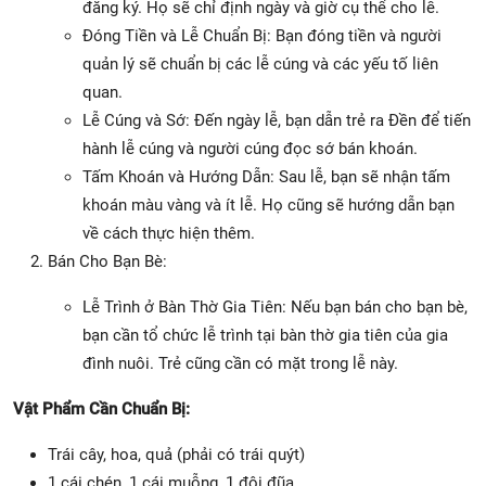
đăng ký. Họ sẽ chỉ định ngày và giờ cụ thể cho lễ.
Đóng Tiền và Lễ Chuẩn Bị: Bạn đóng tiền và người
quản lý sẽ chuẩn bị các lễ cúng và các yếu tố liên
quan.
Lễ Cúng và Sớ: Đến ngày lễ, bạn dẫn trẻ ra Đền để tiến
hành lễ cúng và người cúng đọc sớ bán khoán.
Tấm Khoán và Hướng Dẫn: Sau lễ, bạn sẽ nhận tấm
khoán màu vàng và ít lễ. Họ cũng sẽ hướng dẫn bạn
về cách thực hiện thêm.
Bán Cho Bạn Bè:
Lễ Trình ở Bàn Thờ Gia Tiên: Nếu bạn bán cho bạn bè,
bạn cần tổ chức lễ trình tại bàn thờ gia tiên của gia
đình nuôi. Trẻ cũng cần có mặt trong lễ này.
Vật Phẩm Cần Chuẩn Bị:
Trái cây, hoa, quả (phải có trái quýt)
1 cái chén, 1 cái muỗng, 1 đôi đũa