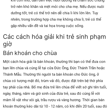
khi còn nhỏ, dẫn đến việc nuôi dưỡng và chăm sóc chúng
trở nên khó khăn và mệt mỏi cho cha mẹ. Nếu được nuôi
dưỡng tốt, trẻ có thể trở nên dễ chia li khi lớn lên. Tuy
nhiên, trong trường hợp cha mẹ không chia li, trẻ có thể
gặp nhiều vấn đề và tai họa trong cuộc sống.
Các cách hóa giải khi trẻ sinh phạm
giờ
Bán khoán cho chùa
Một cách hóa giải là bán khoán, thường thì bạn có thể đưa con
bạn lên chùa và cúng lễ tại cửa Đức Ông, Đức Thánh Trần hoặc
Thánh Mẫu. Thường thì người ta bán khoán cho Đức ông, ở
chùa có tượng mặt đỏ, trùm vải đỏ, được đặt trên bệ thờ phía
tay phải của nhà. Bố mẹ đứa trẻ lên chùa để viết sớ ghi tên tuổi,
ngày, tháng, năm và giờ sinh của đứa trẻ, sau đó cúng lễ với
mâm lễ vật như xôi gà, trầu rượu và vàng hương. Thời gian bán
khoán thường kéo dài từ 10 - 12 năm, có khi đến 20 tuổi, sau đó