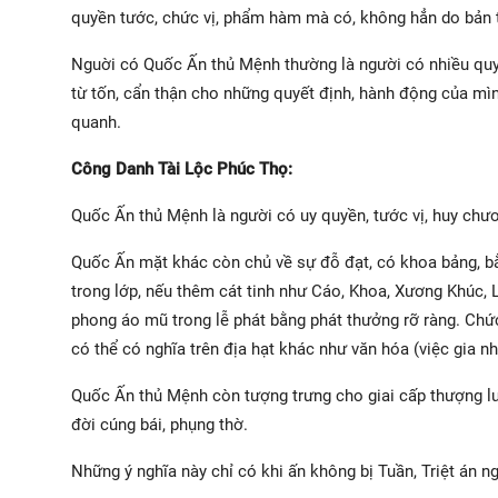
quyền tước, chức vị, phẩm hàm mà có, không hẳn do bản t
Nguời có Quốc Ấn thủ Mệnh thường là người có nhiều quyề
từ tốn, cẩn thận cho những quyết định, hành động của mìn
quanh.
Công Danh Tài Lộc Phúc Thọ:
Quốc Ấn thủ Mệnh là người có uy quyền, tước vị, huy chươ
Quốc Ấn mặt khác còn chủ về sự đỗ đạt, có khoa bảng, bằ
trong lớp, nếu thêm cát tinh như Cáo, Khoa, Xương Khúc
phong áo mũ trong lễ phát bằng phát thưởng rỡ ràng. Chứ
có thể có nghĩa trên địa hạt khác như văn hóa (việc gia 
Quốc Ấn thủ Mệnh còn tượng trưng cho giai cấp thượng lư
đời cúng bái, phụng thờ.
Những ý nghĩa này chỉ có khi ấn không bị Tuần, Triệt án n