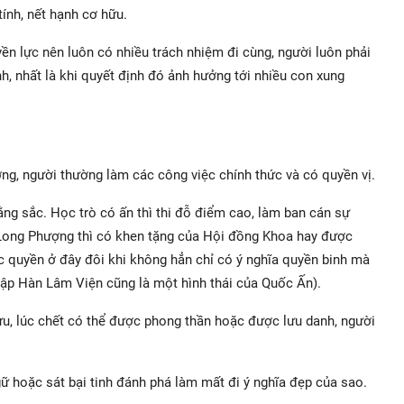
ính, nết hạnh cơ hữu.
n lực nên luôn có nhiều trách nhiệm đi cùng, người luôn phải
h, nhất là khi quyết định đó ảnh hưởng tới nhiều con xung
ng, người thường làm các công việc chính thức và có quyền vị.
ng sắc. Học trò có ấn thì thi đỗ điểm cao, làm ban cán sự
, Long Phượng thì có khen tặng của Hội đồng Khoa hay được
c quyền ở đây đôi khi không hẳn chỉ có ý nghĩa quyền binh mà
nhập Hàn Lâm Viện cũng là một hình thái của Quốc Ấn).
u, lúc chết có thể được phong thần hoặc được lưu danh, người
gữ hoặc sát bại tinh đánh phá làm mất đi ý nghĩa đẹp của sao.