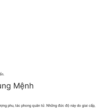
ển.
cung Mệnh
ợng phu, tác phong quân tử. Những đức độ này do giai cấp,