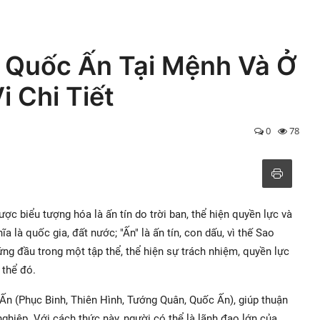
o Quốc Ấn Tại Mệnh Và Ở
 Chi Tiết
0
78
c biểu tượng hóa là ấn tín do trời ban, thể hiện quyền lực và
ĩa là quốc gia, đất nước; "Ấn" là ấn tín, con dấu, vì thế Sao
ng đầu trong một tập thể, thể hiện sự trách nhiệm, quyền lực
 thể đó.
n (Phục Binh, Thiên Hình, Tướng Quân, Quốc Ấn), giúp thuận
hiệp. Với cách thức này, người có thể là lãnh đạo lớn của