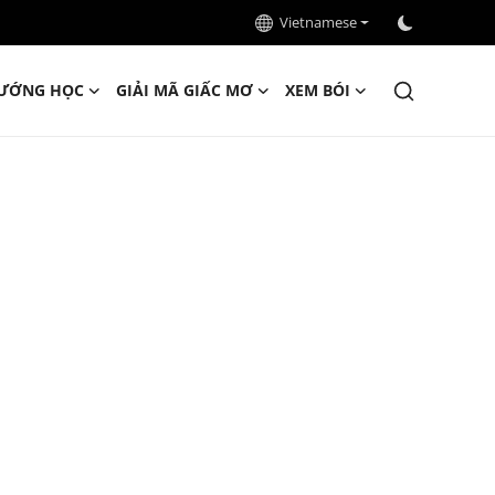
Vietnamese
ƯỚNG HỌC
GIẢI MÃ GIẤC MƠ
XEM BÓI