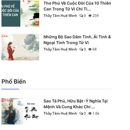
Thơ Phú Về Cuộc Đời Của 10 Thiên
Can Trong Tử Vi Chi Ti...
Thầy Tâm Huệ Minh
0
259
Những Bộ Sao Dâm Tinh, Ái Tình &
Ngoại Tình Trong Tử Vi
Thầy Tâm Huệ Minh
0
68
Phổ Biến
Sao Tả Phù, Hữu Bật -Ý Nghĩa Tại
Mệnh Và Cung Khác Chi ...
Thầy Tâm Huệ Minh
0
1.6k