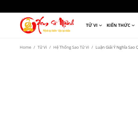
TỬ VI
KIẾN THỨC
Tử Vi
Home
Tử Vi
Hệ Thống Sao Tử Vi
Luận Giải Ý Nghĩa Sao 
Kiến Thức
Tâm linh
Phong thủy
Cung hoàng đạo
Nhân tướng học
Giải mã giấc mơ