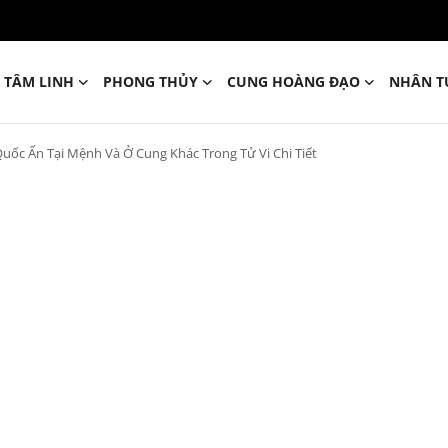
TÂM LINH
PHONG THỦY
CUNG HOÀNG ĐẠO
NHÂN T
Quốc Ấn Tại Mệnh Và Ở Cung Khác Trong Tử Vi Chi Tiết