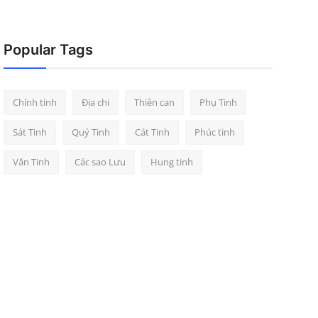
Popular Tags
Chính tinh
Địa chi
Thiên can
Phụ Tinh
Sát Tinh
Quý Tinh
Cát Tinh
Phúc tinh
Văn Tinh
Các sao Lưu
Hung tinh