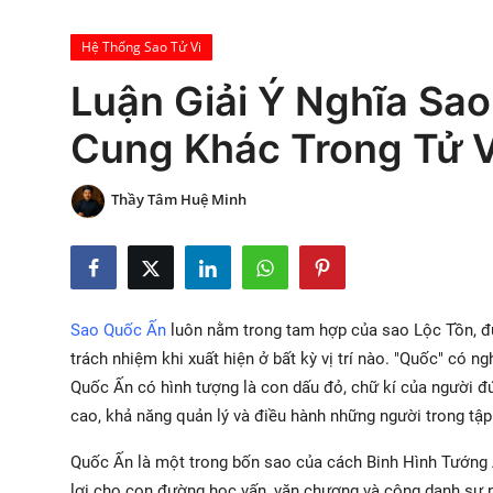
Xem Bói
Hệ Thống Sao Tử Vi
Luận Giải Ý Nghĩa Sa
Vietnamese
Cung Khác Trong Tử Vi
Thầy Tâm Huệ Minh
Sao Quốc Ấn
luôn nằm trong tam hợp của sao Lộc Tồn, đượ
trách nhiệm khi xuất hiện ở bất kỳ vị trí nào. "Quốc" có ngh
Quốc Ấn có hình tượng là con dấu đỏ, chữ kí của người đứ
cao, khả năng quản lý và điều hành những người trong tập
Quốc Ấn là một trong bốn sao của cách Binh Hình Tướng Ấ
lợi cho con đường học vấn, văn chương và công danh sự ng