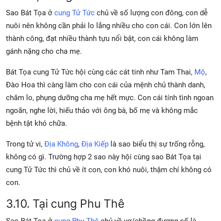
Sao Bát Tọa ở
cung Tử Tức
chủ về số lượng con đông, con dễ
nuôi nên không cần phải lo lắng nhiều cho con cái. Con lớn lên
thành công, đạt nhiều thành tựu nổi bật, con cái không làm
gánh nặng cho cha mẹ.
Bát Tọa cung Tử Tức hội cùng các cát tinh như Tam Thai,
Mộ
,
Đào Hoa thì càng làm cho con cái của mệnh chủ thành danh,
chăm lo, phụng dưỡng cha mẹ hết mực. Con cái tính tình ngoan
ngoãn, nghe lời, hiếu thảo với ông bà, bố mẹ và không mắc
bệnh tật khó chữa.
Trong tử vi,
Địa Không
,
Địa Kiếp
là sao biểu thị sự trống rỗng,
không có gì. Trường hợp 2 sao này hội cùng sao Bát Tọa tại
cung Tử Tức thì chủ về ít con, con khó nuôi, thậm chí không có
con.
3.10. Tại cung Phu Thê