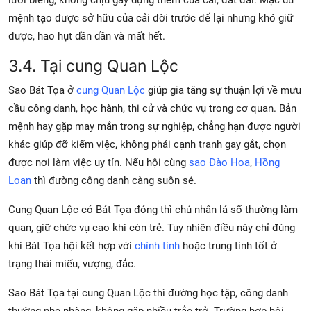
lười biếng, không chịu gây dựng thêm của cải, đất đai. Mặc dù
mệnh tạo được sở hữu của cải đời trước để lại nhưng khó giữ
được, hao hụt dần dần và mất hết.
3.4. Tại cung Quan Lộc
Sao Bát Tọa ở
cung Quan Lộc
giúp gia tăng sự thuận lợi về mưu
cầu công danh, học hành, thi cử và chức vụ trong cơ quan. Bản
mệnh hay gặp may mắn trong sự nghiệp, chẳng hạn được người
khác giúp đỡ kiếm việc, không phải cạnh tranh gay gắt, chọn
được nơi làm việc uy tín. Nếu hội cùng
sao Đào Hoa
,
Hồng
Loan
thì đường công danh càng suôn sẻ.
Cung Quan Lộc có Bát Tọa đóng thì chủ nhân lá số thường làm
quan, giữ chức vụ cao khi còn trẻ. Tuy nhiên điều này chỉ đúng
khi Bát Tọa hội kết hợp với
chính tinh
hoặc trung tinh tốt ở
trạng thái miếu, vượng, đắc.
Sao Bát Tọa tại cung Quan Lộc thì đường học tập, công danh