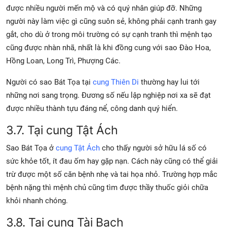
được nhiều người mến mộ và có quý nhân giúp đỡ. Những
người này làm việc gì cũng suôn sẻ, không phải cạnh tranh gay
gắt, cho dù ở trong môi trường có sự cạnh tranh thì mệnh tạo
cũng được nhàn nhã, nhất là khi đồng cung với sao Đào Hoa,
Hồng Loan, Long Trì, Phượng Các.
Người có sao Bát Tọa tại
cung Thiên Di
thường hay lui tới
những nơi sang trọng. Đương số nếu lập nghiệp nơi xa sẽ đạt
được nhiều thành tựu đáng nể, công danh quý hiển.
3.7. Tại cung Tật Ách
Sao Bát Tọa ở
cung Tật Ách
cho thấy người sở hữu lá số có
sức khỏe tốt, ít đau ốm hay gặp nạn. Cách này cũng có thể giải
trừ được một số căn bệnh nhẹ và tai họa nhỏ. Trường hợp mắc
bệnh nặng thì mệnh chủ cũng tìm được thầy thuốc giỏi chữa
khỏi nhanh chóng.
3.8. Tại cung Tài Bạch