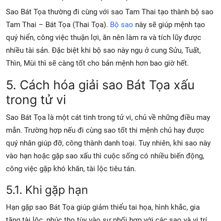
Sao Bát Tọa thường đi cùng với sao Tam Thai tạo thành bộ sao
Tam Thai – Bát Tọa (Thai Tọa).
Bộ sao
này sẽ giúp mệnh tạo
quý hiển, công việc thuận lợi, ăn nên làm ra và tích lũy được
nhiều tài sản. Đặc biệt khi bộ sao này ngụ ở cung Sửu, Tuất,
Thìn, Mùi thì sẽ càng tốt cho bản mệnh hơn bao giờ hết.
5. Cách hóa giải sao Bát Tọa xấu
trong tử vi
Sao Bát Tọa là một cát tinh trong tử vi, chủ về những điều may
mắn. Trường hợp nếu đi cùng sao tốt thi mệnh chủ hay được
quý nhân giúp đỡ, công thành danh toại. Tuy nhiên, khi sao này
vào hạn hoặc gặp sao xấu thì cuộc sống có nhiều biến động,
công việc gặp khó khăn, tài lộc tiêu tán.
5.1. Khi gặp hạn
Hạn gặp sao Bát Tọa giúp giảm thiểu tai họa, hình khắc, gia
tăng tài lộc, phúc thọ tùy vào sự phối hợp với các sao và vị trí