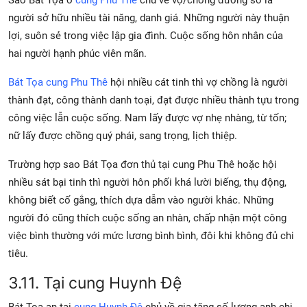
Sao Bát Tọa ở
cung Phu Thê
chủ về vợ/chồng đương số là
người sở hữu nhiều tài năng, danh giá. Những người này thuận
lợi, suôn sẻ trong việc lập gia đình. Cuộc sống hôn nhân của
hai người hạnh phúc viên mãn.
Bát Tọa cung Phu Thê
hội nhiều cát tinh thì vợ chồng là người
thành đạt, công thành danh toại, đạt được nhiều thành tựu trong
công việc lẫn cuộc sống. Nam lấy được vợ nhẹ nhàng, từ tốn;
nữ lấy được chồng quý phái, sang trọng, lịch thiệp.
Trường hợp sao Bát Tọa đơn thủ tại cung Phu Thê hoặc hội
nhiều sát bại tinh thì người hôn phối khá lười biếng, thụ động,
không biết cố gắng, thích dựa dẫm vào người khác. Những
người đó cũng thích cuộc sống an nhàn, chấp nhận một công
việc bình thường với mức lương bình bình, đôi khi không đủ chi
tiêu.
3.11. Tại cung Huynh Đệ