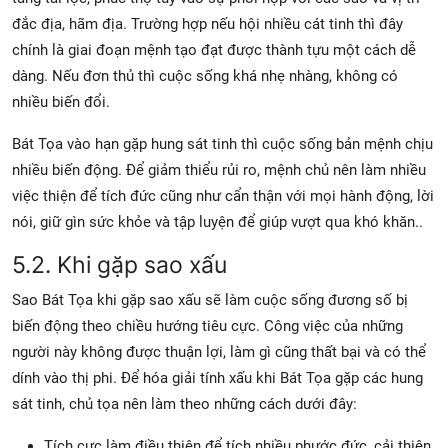
đắc địa, hãm địa. Trường hợp nếu hội nhiều cát tinh thì đây
chính là giai đoạn mệnh tạo đạt được thành tựu một cách dễ
dàng. Nếu đơn thủ thì cuộc sống khá nhẹ nhàng, không có
nhiều biến đổi.
Bát Tọa vào hạn gặp hung sát tinh thì cuộc sống bản mệnh chịu
nhiều biến động. Để giảm thiểu rủi ro, mệnh chủ nên làm nhiều
việc thiện để tích đức cũng như cẩn thận với mọi hành động, lời
nói, giữ gìn sức khỏe và tập luyện để giúp vượt qua khó khăn..
5.2. Khi gặp sao xấu
Sao Bát Tọa khi gặp sao xấu sẽ làm cuộc sống đương số bị
biến động theo chiều hướng tiêu cực. Công việc của những
người này không được thuận lợi, làm gì cũng thất bại và có thể
dính vào thị phi. Để hóa giải tính xấu khi Bát Tọa gặp các hung
sát tinh, chủ tọa nên làm theo những cách dưới đây:
Tích cực làm điều thiện để tích nhiều phước đức, cải thiện