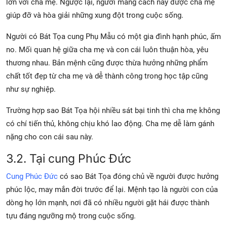
lớn với cha mẹ. Ngược lại, người mang cách này được cha mẹ
giúp đỡ và hòa giải những xung đột trong cuộc sống.
Người có Bát Tọa cung Phụ Mẫu có một gia đình hạnh phúc, ấm
no. Mối quan hệ giữa cha mẹ và con cái luôn thuận hòa, yêu
thương nhau. Bản mệnh cũng được thừa hưởng những phẩm
chất tốt đẹp từ cha mẹ và dễ thành công trong học tập cũng
như sự nghiệp.
Trường hợp sao Bát Tọa hội nhiều sát bại tinh thì cha mẹ không
có chí tiến thủ, không chịu khó lao động. Cha mẹ dễ làm gánh
nặng cho con cái sau này.
3.2. Tại cung Phúc Đức
Cung Phúc Đức
có sao Bát Tọa đóng chủ về người được hưởng
phúc lộc, may mắn đời trước để lại. Mệnh tạo là người con của
dòng họ lớn mạnh, nơi đã có nhiều người gặt hái được thành
tựu đáng ngưỡng mộ trong cuộc sống.