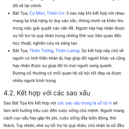
đỡ về tài chính.
Bát Tọa,
Cự Môn
,
Thiên Cơ
: 3 sao này khi kết hợp với nhau
mang lại khả năng tư duy sâu sắc, thông minh và khéo léo
trong việc giải quyết các vấn đề. Người này hay nhận được
sự hỗ trợ từ quý nhân trong những lĩnh vực liên quan đến
học thuật, nghiên cứu và sáng tạo.
Bát Tọa,
Thiên Tướng
,
Thiên Lương
: Sự kết hợp này chủ về
người có tinh thần nhân ái, hay giúp đỡ người khác và cũng
hay nhận được sự giúp đỡ từ mọi người xung quanh.
Đương số thường có mối quan hệ xã hội tốt đẹp và được
nhiều người kính trọng.
4.2. Kết hợp với các sao xấu
Sao Bát Tọa khi kết hợp với
các sao xấu trong lá số tử vi
sẽ
làm ảnh hưởng tiêu cực đến cuộc sống chủ mệnh. Người mang
cách cục xấu hay gặp thị phi, cuộc sống đầy biến động, thử
thách, Tuy nhiên, nhờ sự hỗ trợ từ quý nhân, chủ nhân lá số đều