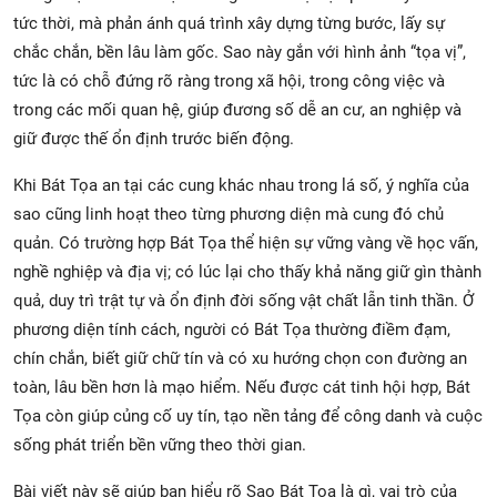
tức thời, mà phản ánh quá trình xây dựng từng bước, lấy sự
chắc chắn, bền lâu làm gốc. Sao này gắn với hình ảnh “tọa vị”,
tức là có chỗ đứng rõ ràng trong xã hội, trong công việc và
trong các mối quan hệ, giúp đương số dễ an cư, an nghiệp và
giữ được thế ổn định trước biến động.
Khi Bát Tọa an tại các cung khác nhau trong lá số, ý nghĩa của
sao cũng linh hoạt theo từng phương diện mà cung đó chủ
quản. Có trường hợp Bát Tọa thể hiện sự vững vàng về học vấn,
nghề nghiệp và địa vị; có lúc lại cho thấy khả năng giữ gìn thành
quả, duy trì trật tự và ổn định đời sống vật chất lẫn tinh thần. Ở
phương diện tính cách, người có Bát Tọa thường điềm đạm,
chín chắn, biết giữ chữ tín và có xu hướng chọn con đường an
toàn, lâu bền hơn là mạo hiểm. Nếu được cát tinh hội hợp, Bát
Tọa còn giúp củng cố uy tín, tạo nền tảng để công danh và cuộc
sống phát triển bền vững theo thời gian.
Bài viết này sẽ giúp bạn hiểu rõ Sao Bát Tọa là gì, vai trò của