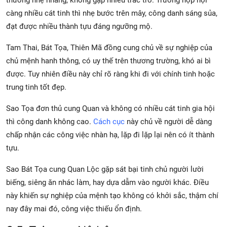
thường nhẹ nhàng, không gặp nhiều trắc trở. Trường hợp hội
càng nhiều cát tinh thì nhẹ bước trên mây, công danh sáng sủa,
đạt được nhiều thành tựu đáng ngưỡng mộ.
Tam Thai, Bát Tọa, Thiên Mã đồng cung chủ về sự nghiệp của
chủ mệnh hanh thông, có uy thế trên thương trường, khó ai bì
được. Tuy nhiên điều này chỉ rõ ràng khi đi với chính tinh hoặc
trung tinh tốt đẹp.
Sao Tọa đơn thủ cung Quan và không có nhiều cát tinh gia hội
thì công danh không cao.
Cách cục
này chủ về người dễ dàng
chấp nhận các công việc nhàn hạ, lặp đi lặp lại nên có ít thành
tựu.
Sao Bát Tọa cung Quan Lộc gặp sát bại tinh chủ người lười
biếng, siêng ăn nhác làm, hay dựa dẫm vào người khác. Điều
này khiến sự nghiệp của mệnh tạo không có khởi sắc, thậm chí
nay đây mai đó, công việc thiếu ổn định.