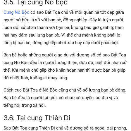
3.5. Tại cung Nô bộc
Cung Nô Bộc
có sao Bát Tọa chủ về mối quan hệ tốt đẹp giữa
người sở hữu lá số với bạn bè, đồng nghiệp. Đây là tuýp người
luôn đối xử chân thành với bạn bè, không bao giờ ganh tị, hãm
hại hay đâm sau lưng bạn bè. Vì thế chủ mệnh không phải lo
lắng bị bạn bè, đồng nghiệp chơi xấu hay cấp dưới phản bội.
Bạn bè hoặc những người giao du với đương số có sao Bát Tọa
cung Nô Bộc đều là người lương thiện, đức độ, biết đối nhân xử
thế. Khi mệnh chủ gặp khó khăn hoạn nạn thì được bạn bè giúp
đỡ nhiệt tình, không ai quay lưng.
Cách cục Bát Tọa ở Nô Bộc cũng chủ về số lượng bạn bè đông.
Bạn bè đều là người tài giỏi, có chức có quyền, có địa vị và
tiếng nói trong xã hội.
3.6. Tại cung Thiên Di
Sao Bát Tọa cung Thiên Di chủ về đương số ra ngoài oai phong,