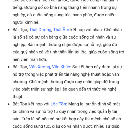
chủ sẽ có may mắn về tài lộc, quyền lực cũng như danh
tiếng. Đương số có khả năng thăng tiến nhanh trong sự
nghiệp, có cuộc sống sung túc, hạnh phúc, được nhiều
người kính nể.
Bát Tọa,
Thái Dương
,
Thái Âm
kết hợp với nhau: Chủ nhân
lá số sẽ có sự cân bằng giữa cuộc sống cá nhân và sự
nghiệp. Bản mệnh thường nhận được sự hỗ trợ, giúp đỡ
của quý nhân cả về tinh thần lẫn tài lộc, giúp cuộc sống trở
nên viên mãn hơn.
Bát Tọa,
Văn Xương
,
Văn Khúc
: Sự kết hợp này đem lại sự
hỗ trợ trong việc phát triển tài năng nghệ thuật hoặc văn
chương. Chủ mệnh thường được quý nhân giúp đỡ trong
việc phát triển sự nghiệp liên quan đến tri thức và nghệ
thuật.
Bát Tọa kết hợp với
Lộc Tồn
: Mang lại sự ổn định về mặt
tài chính và sự hỗ trợ từ quý nhân trong việc quản lý tài
sản. Trên lá số nếu có sự kết hợp này thì mệnh chủ sẽ có
cuộc sống sung túc, giàu có và nhận được nhiều sự giúp