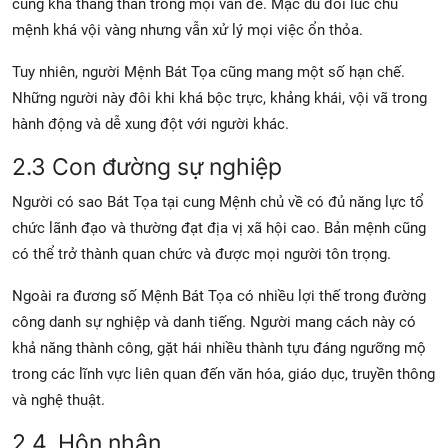
cũng khá thẳng thắn trong mọi vấn đề. Mặc dù đôi lúc chủ
mệnh khá vội vàng nhưng vẫn xử lý mọi việc ổn thỏa.
Tuy nhiên, người Mệnh Bát Tọa cũng mang một số hạn chế.
Những người này đôi khi khá bộc trực, khảng khái, vội vã trong
hành động và dễ xung đột với người khác.
2.3 Con đường sự nghiệp
Người có sao Bát Tọa tại cung Mệnh chủ về có đủ năng lực tổ
chức lãnh đạo và thường đạt địa vị xã hội cao. Bản mệnh cũng
có thể trở thành quan chức và được mọi người tôn trọng.
Ngoài ra đương số Mệnh Bát Tọa có nhiều lợi thế trong đường
công danh sự nghiệp và danh tiếng. Người mang cách này có
khả năng thành công, gặt hái nhiều thành tựu đáng ngưỡng mộ
trong các lĩnh vực liên quan đến văn hóa, giáo dục, truyền thông
và nghệ thuật.
2.4. Hôn nhân