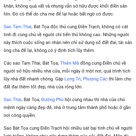
khăn, không quá vất vả nhưng vẫn sở hữu được khối điền sản
lớn. Đó có thể do cha mẹ để lại hoặc bất ngờ có được.
Sao Tam Thai
, Bát Tọa độc thủ cung Điền Trạch, không có cát
tinh đi cùng chủ về người chí tiến thủ không cao. Những người
này thích cuộc sống an nhàn nên chỉ sử dụng số đất đai, tài sản
ông cha để lại, không có ý định tích lũy thêm.
Các sao Tam Thai, Bát Tọa,
Thiên Mã
đồng cung Điền chủ về
người sở hữu nhiều nhà cửa, mỗi ngày ở một nơi, quá trình tích
lũy nhà đất nhanh chóng. Gặp
Long Trì
,
Phượng Các
thì làm cho
đất đai thêm tốt đẹp, nhà cửa rộng lớn.
Sao Thai
, Bát Tọa,
Đường Phù
hội cùng nhau thì nhà của chủ
mệnh ngày càng đẹp đẽ, nhà ở trung tâm thành phố hoặc ở gần
nơi công quyền.
Sao Bát Tọa cung Điền Trạch hội nhiều sát bại tinh chủ về người