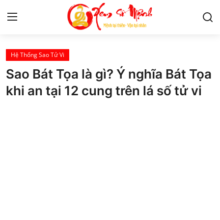
Hệ Thống Sao Tử Vi
Tử Vi
Sao Bát Tọa là gì? Ý nghĩa Bát Tọa
Kiến Thức
khi an tại 12 cung trên lá số tử vi
Tâm linh
Phong thủy
Cung hoàng đạo
Nhân tướng học
Giải mã giấc mơ