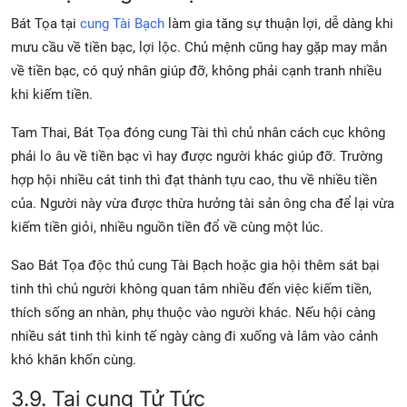
Bát Tọa tại
cung Tài Bạch
làm gia tăng sự thuận lợi, dễ dàng khi
mưu cầu về tiền bạc, lợi lộc. Chủ mệnh cũng hay gặp may mắn
về tiền bạc, có quý nhân giúp đỡ, không phải cạnh tranh nhiều
khi kiếm tiền.
Tam Thai, Bát Tọa đóng cung Tài thì chủ nhân cách cục không
phải lo âu về tiền bạc vì hay được người khác giúp đỡ. Trường
hợp hội nhiều cát tinh thì đạt thành tựu cao, thu về nhiều tiền
của. Người này vừa được thừa hưởng tài sản ông cha để lại vừa
kiếm tiền giỏi, nhiều nguồn tiền đổ về cùng một lúc.
Sao Bát Tọa độc thủ cung Tài Bạch hoặc gia hội thêm sát bại
tinh thì chủ người không quan tâm nhiều đến việc kiếm tiền,
thích sống an nhàn, phụ thuộc vào người khác. Nếu hội càng
nhiều sát tinh thì kinh tế ngày càng đi xuống và lâm vào cảnh
khó khăn khốn cùng.
3.9. Tại cung Tử Tức