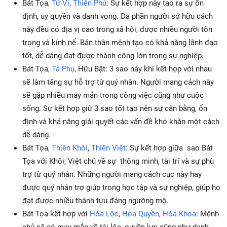
Bát Tọa,
Tử Vi
,
Thiên Phủ
: Sự kết hợp này tạo ra sự ổn
định, uy quyền và danh vọng. Đa phần người sở hữu cách
này đều có địa vị cao trong xã hội, được nhiều người tôn
trọng và kính nể. Bản thân mệnh tạo có khả năng lãnh đạo
tốt, dễ dàng đạt được thành công lớn trong sự nghiệp.
Bát Tọa,
Tả Phụ
, Hữu Bật: 3 sao này khi kết hợp với nhau
sẽ làm tăng sự hỗ trợ từ quý nhân. Người mang cách này
sẽ gặp nhiều may mắn trong công việc cũng như cuộc
sống. Sự kết hợp giữ 3 sao tốt tạo nên sự cân bằng, ổn
định và khả năng giải quyết các vấn đề khó khăn một cách
dễ dàng.
Bát Tọa,
Thiên Khôi
,
Thiên Việt
: Sự kết hợp giữa sao Bát
Tọa với Khôi, Việt chủ về sự thông minh, tài trí và sự phù
trợ từ quý nhân. Những người mang cách cục này hay
được quý nhân trợ giúp trong học tập và sự nghiệp, giúp họ
đạt được nhiều thành tựu đáng ngưỡng mộ.
Bát Tọa kết hợp với
Hóa Lộc
,
Hóa Quyền
,
Hóa Khoa
: Mệnh