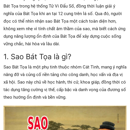
Bát Tọa trong hệ thống Tử Vi Đẩu Số, đồng thời luận giải ý
nghĩa của Bát Tọa khi an tại 12 cung trên lá số. Qua đó, người
đọc có thể nhìn nhận sao Bát Tọa một cách toàn diện hơn,
không xem nhẹ vì tính chất âm thầm của sao, mà biết cách ứng
dụng năng lượng ổn định của Bát Tọa để xây dựng cuộc sống
vững chắc, hài hòa và lâu dài.
1. Sao Bát Tọa là gì?
Sao Bát Tọa là một phụ tinh thuộc nhóm Cát Tinh, mang ý nghĩa
nâng đỡ và củng cố nền tảng cho công danh, học vấn và địa vị
xã hội. Sao này chủ về học hành, thi cử, khoa giáp, đồng thời có
tác dụng tăng cường vị thế, cấp bậc và danh vọng của đương số
theo hướng ổn định và bền vững.