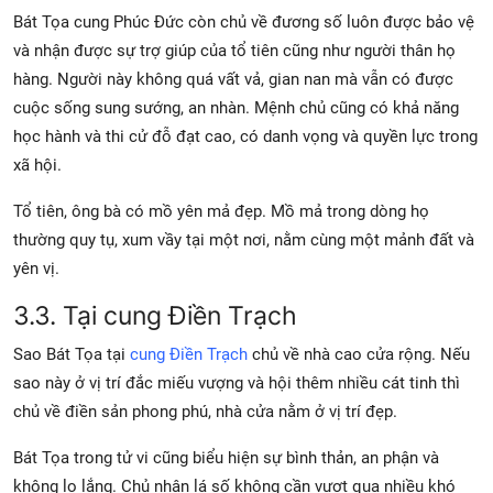
Bát Tọa cung Phúc Đức còn chủ về đương số luôn được bảo vệ
và nhận được sự trợ giúp của tổ tiên cũng như người thân họ
hàng. Người này không quá vất vả, gian nan mà vẫn có được
cuộc sống sung sướng, an nhàn. Mệnh chủ cũng có khả năng
học hành và thi cử đỗ đạt cao, có danh vọng và quyền lực trong
xã hội.
Tổ tiên, ông bà có mồ yên mả đẹp. Mồ mả trong dòng họ
thường quy tụ, xum vầy tại một nơi, nằm cùng một mảnh đất và
yên vị.
3.3. Tại cung Điền Trạch
Sao Bát Tọa tại
cung Điền Trạch
chủ về nhà cao cửa rộng. Nếu
sao này ở vị trí đắc miếu vượng và hội thêm nhiều cát tinh thì
chủ về điền sản phong phú, nhà cửa nằm ở vị trí đẹp.
Bát Tọa trong tử vi cũng biểu hiện sự bình thản, an phận và
không lo lắng. Chủ nhân lá số không cần vượt qua nhiều khó