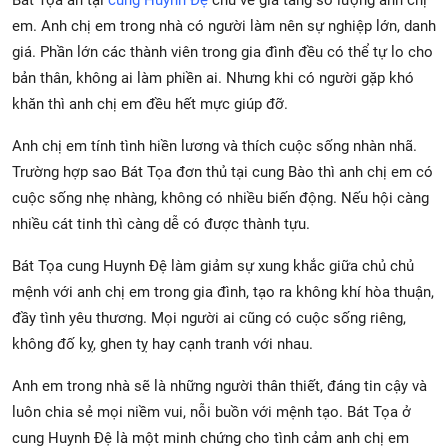
Bát Tọa an tại
cung Huynh Đệ
chủ về gia tăng số lượng anh chị
em. Anh chị em trong nhà có người làm nên sự nghiệp lớn, danh
giá. Phần lớn các thành viên trong gia đình đều có thể tự lo cho
bản thân, không ai làm phiền ai. Nhưng khi có người gặp khó
khăn thì anh chị em đều hết mực giúp đỡ.
Anh chị em tính tình hiền lương và thích cuộc sống nhàn nhã.
Trường hợp sao Bát Tọa đơn thủ tại cung Bào thì anh chị em có
cuộc sống nhẹ nhàng, không có nhiều biến động. Nếu hội càng
nhiều cát tinh thì càng dễ có được thành tựu.
Bát Tọa cung Huynh Đệ làm giảm sự xung khắc giữa chủ chủ
mệnh với anh chị em trong gia đình, tạo ra không khí hòa thuận,
đầy tình yêu thương. Mọi người ai cũng có cuộc sống riêng,
không đố kỵ, ghen tỵ hay cạnh tranh với nhau.
Anh em trong nhà sẽ là những người thân thiết, đáng tin cậy và
luôn chia sẻ mọi niềm vui, nỗi buồn với mệnh tạo. Bát Tọa ở
cung Huynh Đệ là một minh chứng cho tình cảm anh chị em