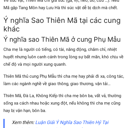
Về súc vật, Thiên Mã chỉ gia súc (gà, vịt, heo, bò, cừu …). Nếu
Mã gặp Tang Môn hay Lưu Hà thì súc vật dễ bị dịch mà chết.
Ý nghĩa Sao Thiên Mã tại các cung
khác
Ý nghĩa sao Thiên Mã ở cung Phụ Mẫu
Cha mẹ là người có tiếng, có tài, năng động, chăm chỉ, nhiệt
huyết nhưng luôn canh cánh trong lòng sự bất mãn, khó chịu về
chế độ và mọi người xung quanh.
Thiên Mã thủ cung Phụ Mẫu thì cha mẹ hay phải đi xa, công tác,
làm các ngành nghề về giao thông, giao thương, vận tải…
Thiên Mã, Đà La, Không Kiếp thì cha mẹ bôn ba, vất vả, thường
sống xa cách nhau hoặc xung đột, nếu không thì cha mẹ cũng
hay bị vận hạn, bôn ba.
Xem thêm:
Luận Giải Ý Nghĩa Sao Thiên Hỷ Tại