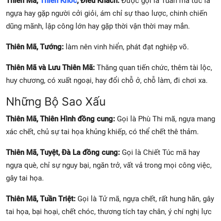
Thiên Mã,
Thiên Khốc
,
Điếu Khách:
Được gọi là Tuấn mã tức là
ngựa hay gặp người cởi giỏi, ám chỉ sự thao lược, chinh chiến
dũng mãnh, lập công lớn hay gặp thời vận thời may mắn.
Thiên Mã, Tướng:
làm nên vinh hiển, phát đạt nghiệp võ.
Thiên Mã và Lưu Thiên Mã:
Thăng quan tiến chức, thêm tài lộc,
huy chương, có xuất ngoại, hay đổi chỗ ở, chỗ làm, đi chơi xa.
Những Bộ Sao Xấu
Thiên Mã, Thiên Hình đồng cung:
Gọi là Phù Thi mã, ngựa mang
xác chết, chủ sự tai họa khủng khiếp, có thể chết thê thảm.
Thiên Mã, Tuyệt, Đà La đồng cung:
Gọi là Chiết Túc mã hay
ngựa què, chỉ sự nguy bại, ngăn trở, vất vả trong mọi công việc,
gây tai họa.
Thiên Mã, Tuần Triệt:
Gọi là Tử mã, ngựa chết, rất hung hãn, gây
tai họa, bại hoại, chết chóc, thương tích tay chân, ý chí nghị lực