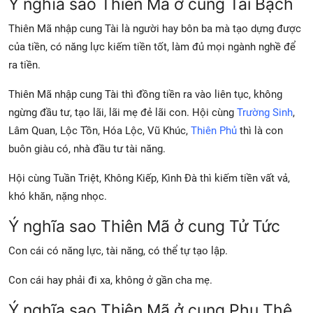
Ý nghĩa sao Thiên Mã ở cung Tài Bạch
Thiên Mã nhập cung Tài là người hay bôn ba mà tạo dựng được
của tiền, có năng lực kiếm tiền tốt, làm đủ mọi ngành nghề để
ra tiền.
Thiên Mã nhập cung Tài thì đồng tiền ra vào liên tục, không
ngừng đầu tư, tạo lãi, lãi mẹ đẻ lãi con. Hội cùng
Trường Sinh
,
Lâm Quan, Lộc Tồn, Hóa Lộc, Vũ Khúc,
Thiên Phủ
thì là con
buôn giàu có, nhà đầu tư tài năng.
Hội cùng Tuần Triệt, Không Kiếp, Kình Đà thì kiếm tiền vất vả,
khó khăn, nặng nhọc.
Ý nghĩa sao Thiên Mã ở cung Tử Tức
Con cái có năng lực, tài năng, có thể tự tạo lập.
Con cái hay phải đi xa, không ở gần cha mẹ.
Ý nghĩa sao Thiên Mã ở cung Phu Thê