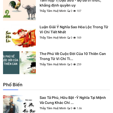
Tam hợp Tị Dậu Sửu - Bộ ba tri thức,
khẳng định quyền uy
Thầy Tâm Huệ Minh
0
107
Luận Giải Ý Nghĩa Sao Hóa Lộc Trong Tử
Vi Chi Tiết Nhất
Thầy Tâm Huệ Minh
0
169
Thơ Phú Về Cuộc Đời Của 10 Thiên Can
Trong Tử Vi Chi Ti...
Thầy Tâm Huệ Minh
0
259
Phổ Biến
Sao Tả Phù, Hữu Bật -Ý Nghĩa Tại Mệnh
Và Cung Khác Chi ...
Thầy Tâm Huệ Minh
0
1.6k