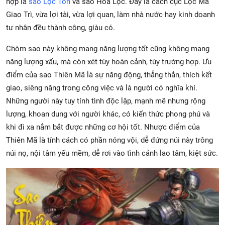
hợp là
sao Lộc Tồn
và sao Hóa Lộc. Đây là cách cục Lộc Mã
Giao Trì, vừa lợi tài, vừa lợi quan, làm nhà nước hay kinh doanh
tư nhân đều thành công, giàu có.
Chòm sao này không mang năng lượng tốt cũng không mang
năng lượng xấu, mà còn xét tùy hoàn cảnh, tùy trường hợp. Ưu
điểm của sao Thiên Mã là sự năng động, thẳng thắn, thích kết
giao, siêng năng trong công việc và là người có nghĩa khí.
Những người này tuy tính tình độc lập, mạnh mẽ nhưng rộng
lượng, khoan dung với người khác, có kiến thức phong phú và
khi đi xa nắm bắt được những cơ hội tốt. Nhược điểm của
Thiên Mã là tính cách có phần nóng vội, dễ đứng núi này trông
núi nọ, nội tâm yếu mềm, dễ rơi vào tình cảnh lao tâm, kiệt sức.