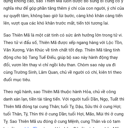
dựng không cao, sao Thiên Mã luôn được bổ sung đi cùng có ý
nghĩa như để góp phần tăng thêm ý chí của con người, ý chí của
sự quyết tâm, không bao giờ lùi bước, càng khó khăn càng tiến
lên, vượt qua các khó khăn trước mắt, tiến tới tương lai.
Sao Thiên Mã là một cát tinh có sức ảnh hưởng lớn trong tử vi.
Theo tử vi đẩu số, Thiên Mã được xếp ngang hàng với Lộc Tồn,
Văn Xương, Văn Khúc về tính chất tốt đẹp. Thiên Mã tăng tính
động cho bộ Tang Tuế Điếu, giúp bộ sao này hành động thay
đổi, vươn lên thay vì chỉ ngồi kêu than. Chòm sao này ưa đi
cùng Trường Sinh, Lâm Quan, chủ về người có chí, kiên trì theo
đuổi mục tiêu.
Theo ngũ hành, sao Thiên Mã thuộc hành Hỏa, chủ về công
danh xán lạn, tiền tài tăng tiến. Với người tuổi Dần, Ngọ, Tuất thì
Thiên Mã đóng tại cung Thân; tuổi Tỵ, Dậu, Sửu thì ở cung Hợi;
tuổi Thân, Tý, Thìn thì ở cung Dần; tuổi Hợi, Mão, Mùi thì ở cung
Tỵ. Sao Thiên Mã ưu đóng ở cung Mệnh, cung Thân và có tam