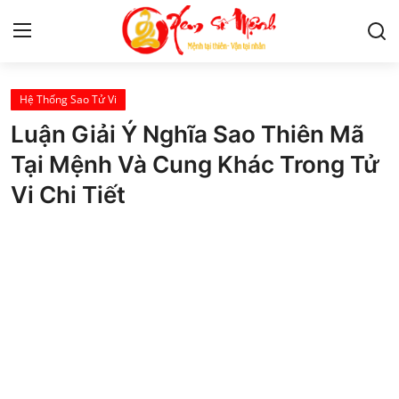
Hệ Thống Sao Tử Vi
Tử Vi
Luận Giải Ý Nghĩa Sao Thiên Mã
Kiến Thức
Tại Mệnh Và Cung Khác Trong Tử
Vi Chi Tiết
Tâm linh
Phong thủy
Cung hoàng đạo
Nhân tướng học
Giải mã giấc mơ