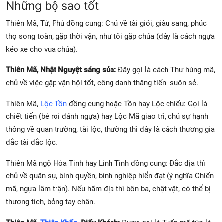
Những bộ sao tốt
Thiên Mã, Tử, Phủ đồng cung: Chủ về tài giỏi, giàu sang, phúc
thọ song toàn, gặp thời vận, như tôi gặp chúa (đây là cách ngựa
kéo xe cho vua chúa).
Thiên Mã, Nhật Nguyệt sáng sủa:
Đây gọi là cách Thư hùng mã,
chủ về việc gặp vận hội tốt, công danh thăng tiến suôn sẻ.
Thiên Mã,
Lộc Tồn
đồng cung hoặc Tồn hay Lộc chiếu: Gọi là
chiết tiển (bẻ roi đánh ngựa) hay Lộc Mã giao trì, chủ sự hạnh
thông về quan trường, tài lộc, thường thì đây là cách thương gia
đắc tài đắc lộc.
Thiên Mã ngộ Hỏa Tinh hay Linh Tinh đồng cung: Đắc địa thì
chủ về quân sự, binh quyền, bính nghiệp hiển đạt (ý nghĩa Chiến
mã, ngựa lâm trận). Nếu hãm địa thì bôn ba, chật vật, có thể bị
thương tích, bỏng tay chân.