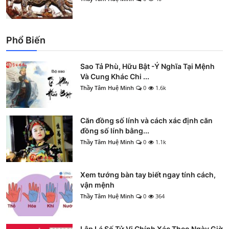
Phổ Biến
Sao Tả Phù, Hữu Bật -Ý Nghĩa Tại Mệnh
Và Cung Khác Chi ...
Thầy Tâm Huệ Minh
0
1.6k
Căn đồng số lính và cách xác định căn
đồng số lính bằng...
Thầy Tâm Huệ Minh
0
1.1k
Xem tướng bàn tay biết ngay tính cách,
vận mệnh
Thầy Tâm Huệ Minh
0
364
Lập Lá Số Tử Vi Chính Xác Theo Ngày Giờ