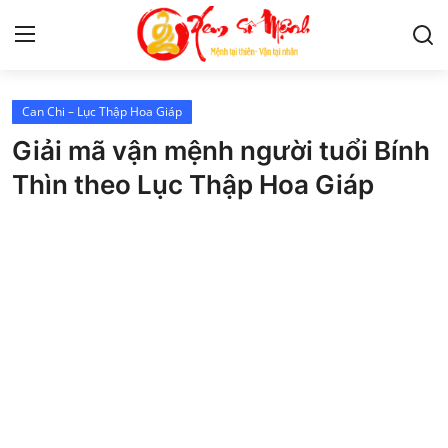
Can Chi – Lục Thập Hoa Giáp
Tử Vi
Giải mã vận mệnh người tuổi Bính
Kiến Thức
Thìn theo Lục Thập Hoa Giáp
Tâm linh
Phong thủy
Cung hoàng đạo
Nhân tướng học
Giải mã giấc mơ