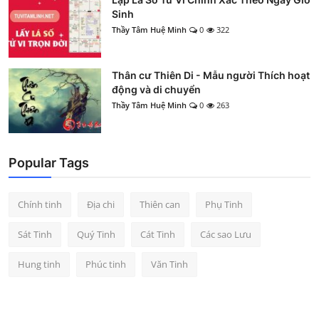
Sinh
Thầy Tâm Huệ Minh
0
322
Thân cư Thiên Di - Mẫu người Thích hoạt
động và di chuyển
Thầy Tâm Huệ Minh
0
263
Popular Tags
Chính tinh
Địa chi
Thiên can
Phụ Tinh
Sát Tinh
Quý Tinh
Cát Tinh
Các sao Lưu
Hung tinh
Phúc tinh
Văn Tinh