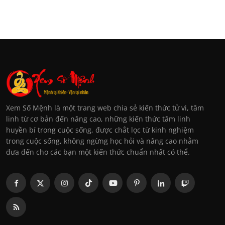
Xem Số Mệnh là một trang web chia sẻ kiến thức tử vi, tâm
linh từ cơ bản đến nâng cao, những kiến thức tâm linh
huyền bí trong cuộc sống, được chắt lọc từ kinh nghiệm
trong cuộc sống, không ngừng học hỏi và nâng cao nhằm
đưa đến cho các bạn một kiến thức chuẩn nhất có thể.