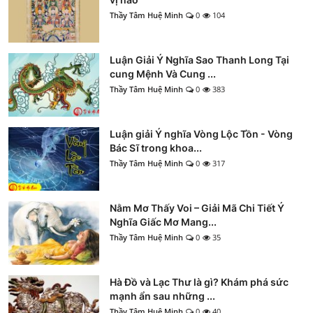
Thầy Tâm Huệ Minh
0
104
Luận Giải Ý Nghĩa Sao Thanh Long Tại
cung Mệnh Và Cung ...
Thầy Tâm Huệ Minh
0
383
Luận giải Ý nghĩa Vòng Lộc Tồn - Vòng
Bác Sĩ trong khoa...
Thầy Tâm Huệ Minh
0
317
Nằm Mơ Thấy Voi – Giải Mã Chi Tiết Ý
Nghĩa Giấc Mơ Mang...
Thầy Tâm Huệ Minh
0
35
Hà Đồ và Lạc Thư là gì? Khám phá sức
mạnh ẩn sau những ...
Thầy Tâm Huệ Minh
0
40