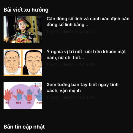
Bài viết xu hướng
Căn đồng số lính và cách xác định căn
đồng số lính bằng...
Thầy Tâm Huệ Minh
0
1.1k
Ý nghĩa vị trí nốt ruồi trên khuôn mặt
nam, nữ chi tiết...
Thầy Tâm Huệ Minh
0
395
Xem tướng bàn tay biết ngay tính
cách, vận mệnh
Thầy Tâm Huệ Minh
0
364
Bản tin cập nhật