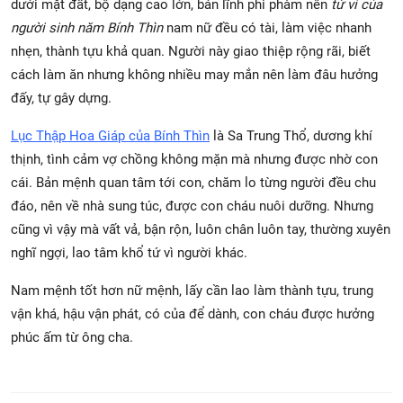
dưới mặt đất, bộ dạng cao lớn, bản lĩnh phi phàm nên
tử vi của
người sinh năm Bính Thìn
nam nữ đều có tài, làm việc nhanh
nhẹn, thành tựu khả quan. Người này giao thiệp rộng rãi, biết
cách làm ăn nhưng không nhiều may mắn nên làm đâu hưởng
đấy, tự gây dựng.
Lục Thập Hoa Giáp của Bính Thìn
là Sa Trung Thổ, dương khí
thịnh, tình cảm vợ chồng không mặn mà nhưng được nhờ con
cái. Bản mệnh quan tâm tới con, chăm lo từng người đều chu
đáo, nên về nhà sung túc, được con cháu nuôi dưỡng. Nhưng
cũng vì vậy mà vất vả, bận rộn, luôn chân luôn tay, thường xuyên
nghĩ ngợi, lao tâm khổ tứ vì người khác.
Nam mệnh tốt hơn nữ mệnh, lấy cần lao làm thành tựu, trung
vận khá, hậu vận phát, có của để dành, con cháu được hưởng
phúc ấm từ ông cha.