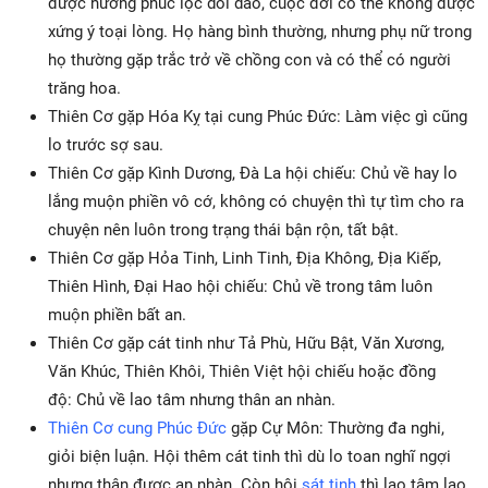
được hưởng phúc lộc dồi dào, cuộc đời có thể không được
xứng ý toại lòng. Họ hàng bình thường, nhưng phụ nữ trong
họ thường gặp trắc trở về chồng con và có thể có người
trăng hoa.
Thiên Cơ gặp Hóa Kỵ tại cung Phúc Đức: Làm việc gì cũng
lo trước sợ sau.
Thiên Cơ gặp Kình Dương, Đà La hội chiếu: Chủ về hay lo
lắng muộn phiền vô cớ, không có chuyện thì tự tìm cho ra
chuyện nên luôn trong trạng thái bận rộn, tất bật.
Thiên Cơ gặp Hỏa Tinh, Linh Tinh, Địa Không, Địa Kiếp,
Thiên Hình, Đại Hao hội chiếu: Chủ về trong tâm luôn
muộn phiền bất an.
Thiên Cơ gặp cát tinh như Tả Phù, Hữu Bật, Văn Xương,
Văn Khúc, Thiên Khôi, Thiên Việt hội chiếu hoặc đồng
độ: Chủ về lao tâm nhưng thân an nhàn.
Thiên Cơ cung Phúc Đức
gặp Cự Môn: Thường đa nghi,
giỏi biện luận. Hội thêm cát tinh thì dù lo toan nghĩ ngợi
nhưng thân được an nhàn. Còn hội
sát tinh
thì lao tâm lao