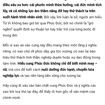
điều sâu xa hơn: cái phước mình thừa hưởng, cái đức mình tích
lũy, và cả những lực âm thầm nâng đỡ hay thử thách ta trên
suốt hành trình nhân sinh
. Bởi vậy, khi luận lá số, người am hiểu
Tử Vi không bao giờ bỏ qua Phúc Đức, bởi nó chính là “gió
ngầm” quyết định sự thuận lợi hay trắc trở của từng bước đi
trong đời.
Mỗi vì sao an vào cung này đều mang theo một tầng ý nghĩa
riêng: có sao chủ về phúc dày, gia tộc vượng; có sao lại báo
hiệu thử thách tinh thần, nghiệp duyên hoặc sự dao động trong
tâm tính.
Hiểu cung Phúc Đức không chỉ để biết mình may –
rủi
, mà còn để biết cách
nuôi dưỡng đức hạnh, chuyển hóa
nghiệp lực
và tạo nền tảng bền vững cho tương lai.
Hãy cùng đi sâu vào bản chất cung Phúc Đức và ý nghĩa các
sao khi tọa thủ tại đây, để thấy rõ hơn gốc rễ vận mệnh của
chính mình.