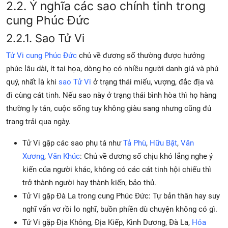
2.2. Ý nghĩa các sao chính tinh trong
cung Phúc Đức
2.2.1. Sao Tử Vi
Tử Vi cung Phúc Đức
chủ về đương số thường được hưởng
phúc lâu dài, ít tai họa, dòng họ có nhiều người danh giá và phú
quý, nhất là khi
sao Tử Vi
ở trạng thái miếu, vượng, đắc địa và
đi cùng cát tinh. Nếu sao này ở trạng thái bình hòa thì họ hàng
thường ly tán, cuộc sống tuy không giàu sang nhưng cũng đủ
trang trải qua ngày.
Tử Vi gặp các sao phụ tá như
Tả Phù
,
Hữu Bật
,
Văn
Xương
,
Văn Khúc
: Chủ về đương số chịu khó lắng nghe ý
kiến của người khác, không có các cát tinh hội chiếu thì
trở thành người hay thành kiến, bảo thủ.
Tử Vi gặp Đà La trong cung Phúc Đức: Tự bản thân hay suy
nghĩ vẩn vơ rồi lo nghĩ, buồn phiền dù chuyện không có gì.
Tử Vi gặp Địa Không, Địa Kiếp, Kình Dương, Đà La,
Hỏa