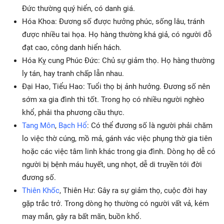
Đức thường quý hiển, có danh giá.
Hóa Khoa: Đương số được hưởng phúc, sống lâu, tránh
được nhiều tai họa. Họ hàng thường khá giả, có người đỗ
đạt cao, công danh hiển hách.
Hóa Kỵ cung Phúc Đức: Chủ sự giảm thọ. Họ hàng thường
ly tán, hay tranh chấp lẫn nhau.
Đại Hao, Tiểu Hao: Tuổi thọ bị ảnh hưởng. Đương số nên
sớm xa gia đình thì tốt. Trong họ có nhiều người nghèo
khổ, phải tha phương cầu thực.
Tang Môn
,
Bạch Hổ
: Có thể đương số là người phải chăm
lo việc thờ cúng, mồ mả, gánh vác việc phụng thờ gia tiên
hoặc các việc tâm linh khác trong gia đình. Dòng họ dễ có
người bị bệnh máu huyết, ung nhọt, dễ di truyền tới đời
đương số.
Thiên Khốc
, Thiên Hư: Gây ra sự giảm thọ, cuộc đời hay
gặp trắc trở. Trong dòng họ thường có người vất vả, kém
may mắn, gây ra bất mãn, buồn khổ.