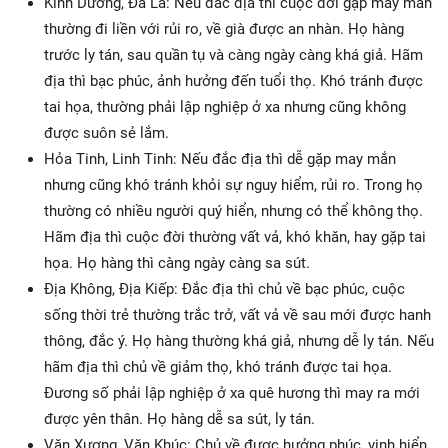
Kình Dương, Đà La: Nếu đắc địa thì cuộc đời gặp may mắn
thường đi liền với rủi ro, về già được an nhàn. Họ hàng
trước ly tán, sau quần tụ và càng ngày càng khá giả. Hãm
địa thì bạc phúc, ảnh hưởng đến tuổi thọ. Khó tránh được
tai họa, thường phải lập nghiệp ở xa nhưng cũng không
được suôn sẻ lắm.
Hỏa Tinh, Linh Tinh: Nếu đắc địa thì dễ gặp may mắn
nhưng cũng khó tránh khỏi sự nguy hiểm, rủi ro. Trong họ
thường có nhiều người quý hiển, nhưng có thể không thọ.
Hãm địa thì cuộc đời thường vất vả, khó khăn, hay gặp tai
họa. Họ hàng thì càng ngày càng sa sút.
Địa Không, Địa Kiếp: Đắc địa thì chủ về bạc phúc, cuộc
sống thời trẻ thường trắc trở, vất vả về sau mới được hanh
thông, đắc ý. Họ hàng thường khá giả, nhưng dễ ly tán. Nếu
hãm địa thì chủ về giảm thọ, khó tránh được tai họa.
Đương số phải lập nghiệp ở xa quê hương thì may ra mới
được yên thân. Họ hàng dễ sa sút, ly tán.
Văn Xương, Văn Khúc: Chủ về được hưởng phúc, vinh hiển