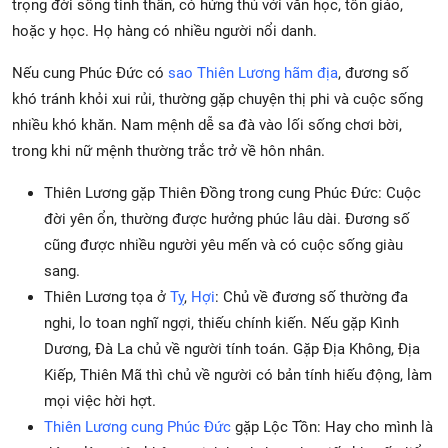
trọng đời sống tinh thần, có hứng thú với văn học, tôn giáo,
hoặc y học. Họ hàng có nhiều người nổi danh.
Nếu cung Phúc Đức có
sao Thiên Lương hãm địa
, đương số
khó tránh khỏi xui rủi, thường gặp chuyện thị phi và cuộc sống
nhiều khó khăn. Nam mệnh dễ sa đà vào lối sống chơi bời,
trong khi nữ mệnh thường trắc trở về hôn nhân.
Thiên Lương gặp Thiên Đồng trong cung Phúc Đức: Cuộc
đời yên ổn, thường được hưởng phúc lâu dài. Đương số
cũng được nhiều người yêu mến và có cuộc sống giàu
sang.
Thiên Lương tọa ở
Tỵ
,
Hợi
: Chủ về đương số thường đa
nghi, lo toan nghĩ ngợi, thiếu chính kiến. Nếu gặp Kình
Dương, Đà La chủ về người tính toán. Gặp Địa Không, Địa
Kiếp, Thiên Mã thì chủ về người có bản tính hiếu động, làm
mọi việc hời hợt.
Thiên Lương cung Phúc Đức
gặp Lộc Tồn: Hay cho mình là