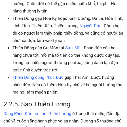
hưởng. Cuộc đời có thể gặp nhiều buồn khổ, thị phi. Họ
hàng thường ly tán.
Thiên Đồng gặp Hóa Kỵ hoặc Kình Dương, Đà La, Hỏa Tinh,
Linh Tinh, Thiên Diêu, Thiên Lương,
Nguyệt Đức
: Dòng họ
dễ có người làm thầy pháp, thầy đồng, và cũng có người ăn
chơi sa đọa, lâm vào tệ nạn.
Thiên Đồng gặp Cự Môn tại
Sửu
,
Mùi
: Phúc đức của họ
hàng chưa tốt, mồ mả tổ tiên có thể không được quy tập.
Trong họ nhiều người thường phải xa, công danh lận đận
hoặc tình duyên trắc trở.
Thiên Đồng cung Phúc Đức
gặp Thái Âm: Được hưởng
phúc đức. Nếu có thêm Hóa Kỵ chủ về bề ngoài hưởng thụ
mà nội tâm muộn phiền.
2.2.5. Sao Thiên Lương
Cung Phúc Đức có sao Thiên Lương
ở trạng thái miếu, đắc địa
chủ về cuộc sống hạnh phúc và an nhàn. Đương số thường chú