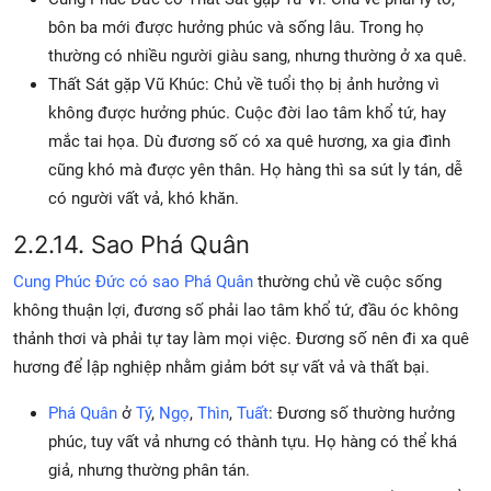
bôn ba mới được hưởng phúc và sống lâu. Trong họ
thường có nhiều người giàu sang, nhưng thường ở xa quê.
Thất Sát gặp Vũ Khúc: Chủ về tuổi thọ bị ảnh hưởng vì
không được hưởng phúc. Cuộc đời lao tâm khổ tứ, hay
mắc tai họa. Dù đương số có xa quê hương, xa gia đình
cũng khó mà được yên thân. Họ hàng thì sa sút ly tán, dễ
có người vất vả, khó khăn.
2.2.14. Sao Phá Quân
Cung Phúc Đức có sao Phá Quân
thường chủ về cuộc sống
không thuận lợi, đương số phải lao tâm khổ tứ, đầu óc không
thảnh thơi và phải tự tay làm mọi việc. Đương số nên đi xa quê
hương để lập nghiệp nhằm giảm bớt sự vất vả và thất bại.
Phá Quân
ở
Tý
,
Ngọ
,
Thìn
,
Tuất
: Đương số thường hưởng
phúc, tuy vất vả nhưng có thành tựu. Họ hàng có thể khá
giả, nhưng thường phân tán.