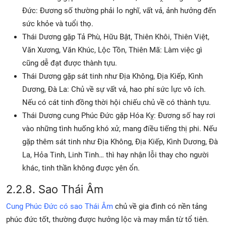
Đức: Đương số thường phải lo nghĩ, vất vả, ảnh hưởng đến
sức khỏe và tuổi thọ.
Thái Dương gặp Tả Phù, Hữu Bật, Thiên Khôi, Thiên Việt,
Văn Xương, Văn Khúc, Lộc Tồn, Thiên Mã: Làm việc gì
cũng dễ đạt được thành tựu.
Thái Dương gặp sát tinh như Địa Không, Địa Kiếp, Kình
Dương, Đà La: Chủ về sự vất vả, hao phí sức lực vô ích.
Nếu có cát tinh đồng thời hội chiếu chủ về có thành tựu.
Thái Dương cung Phúc Đức gặp Hóa Kỵ: Đương số hay rơi
vào những tình huống khó xử, mang điều tiếng thị phi. Nếu
gặp thêm sát tinh như Địa Không, Địa Kiếp, Kình Dương, Đà
La, Hỏa Tinh, Linh Tinh… thì hay nhận lỗi thay cho người
khác, tinh thần không được yên ổn.
2.2.8. Sao Thái Âm
Cung Phúc Đức có sao Thái Âm
chủ về gia đình có nền tảng
phúc đức tốt, thường được hưởng lộc và may mắn từ tổ tiên.