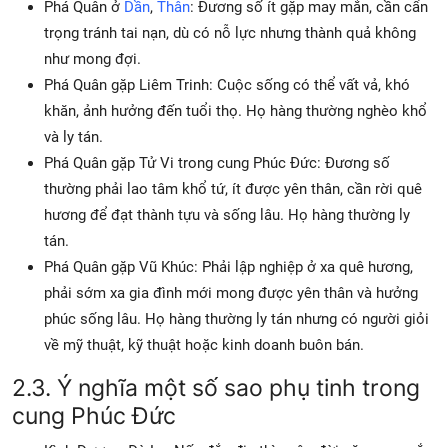
Phá Quân ở
Dần
,
Thân
: Đương số ít gặp may mắn, cần cẩn
trọng tránh tai nạn, dù có nỗ lực nhưng thành quả không
như mong đợi.
Phá Quân gặp Liêm Trinh: Cuộc sống có thể vất vả, khó
khăn, ảnh hưởng đến tuổi thọ. Họ hàng thường nghèo khổ
và ly tán.
Phá Quân gặp Tử Vi trong cung Phúc Đức: Đương số
thường phải lao tâm khổ tứ, ít được yên thân, cần rời quê
hương để đạt thành tựu và sống lâu. Họ hàng thường ly
tán.
Phá Quân gặp Vũ Khúc: Phải lập nghiệp ở xa quê hương,
phải sớm xa gia đình mới mong được yên thân và hưởng
phúc sống lâu. Họ hàng thường ly tán nhưng có người giỏi
về mỹ thuật, kỹ thuật hoặc kinh doanh buôn bán.
2.3. Ý nghĩa một số sao phụ tinh trong
cung Phúc Đức