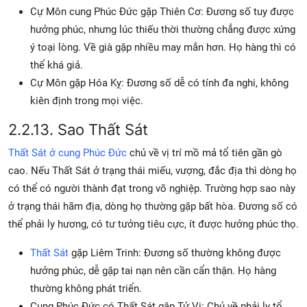
Cự Môn cung Phúc Đức gặp Thiên Cơ: Đương số tuy được
hưởng phúc, nhưng lúc thiếu thời thường chẳng được xứng
ý toại lòng. Về già gặp nhiều may mắn hơn. Họ hàng thì có
thể khá giả.
Cự Môn gặp Hóa Kỵ: Đương số dễ có tính đa nghi, không
kiên định trong mọi việc.
2.2.13. Sao Thất Sát
Thất Sát ở cung Phúc Đức
chủ về vị trí mồ mả tổ tiên gần gò
cao. Nếu Thất Sát ở trạng thái miếu, vượng, đắc địa thì dòng họ
có thể có người thành đạt trong võ nghiệp. Trường hợp sao này
ở trạng thái hãm địa, dòng họ thường gặp bất hòa. Đương số có
thể phải ly hương, có tư tưởng tiêu cực, ít được hưởng phúc thọ.
Thất Sát
gặp Liêm Trinh: Đương số thường không được
hưởng phúc, dễ gặp tai nạn nên cần cẩn thận. Họ hàng
thường không phát triển.
Cung Phúc Đức có Thất Sát gặp Tử Vi: Chủ về phải ly tổ,