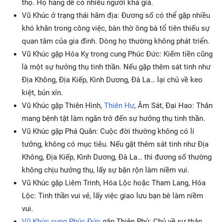
thọ. Họ hàng dễ có nhiều người khá giả.
Vũ Khúc ở trạng thái hãm địa: Đương số có thể gặp nhiều
khó khăn trong công việc, bàn thờ ông bà tổ tiên thiếu sự
quan tâm của gia đình. Dòng họ thường không phát triển.
Vũ Khúc gặp Hóa Kỵ trong cung Phúc Đức: Kiếm tiền cũng
là một sự hưởng thụ tinh thần. Nếu gặp thêm sát tinh như
Địa Không, Địa Kiếp, Kình Dương, Đà La… lại chủ về keo
kiệt, bủn xỉn.
Vũ Khúc gặp Thiên Hình,
Thiên Hư
, Âm Sát, Đại Hao: Thân
mang bệnh tật làm ngăn trở đến sự hưởng thụ tinh thần.
Vũ Khúc gặp Phá Quân: Cuộc đời thường không có lí
tưởng, không có mục tiêu. Nếu gặt thêm sát tinh như Địa
Không, Địa Kiếp, Kình Dương, Đà La… thì đương số thường
không chịu hưởng thụ, lấy sự bận rộn làm niềm vui.
Vũ Khúc gặp Liêm Trinh, Hóa Lộc hoặc Tham Lang, Hóa
Lộc: Tinh thần vui vẻ, lấy việc giao lưu bạn bè làm niềm
vui.
Vũ Khúc cung Phúc Đức
gặp Thiên Phủ: Chủ về sự thân