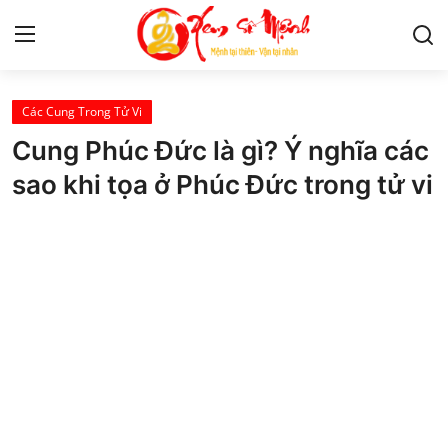
Các Cung Trong Tử Vi
Tử Vi
Cung Phúc Đức là gì? Ý nghĩa các
Kiến Thức
sao khi tọa ở Phúc Đức trong tử vi
Tâm linh
Phong thủy
Cung hoàng đạo
Nhân tướng học
Giải mã giấc mơ