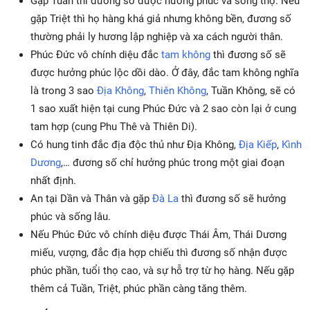
Gặp Tuần thì đương số được hưởng phúc và sống thọ. Nếu
gặp Triệt thì họ hàng khá giả nhưng không bền, đương số
thường phải ly hương lập nghiệp và xa cách người thân.
Phúc Đức vô chính diệu đắc
tam không
thì đương số sẽ
được hưởng phúc lộc dồi dào. Ở đây, đắc tam không nghĩa
là trong 3 sao
Địa Không
,
Thiên Không
, Tuần Không, sẽ có
1 sao xuất hiện tại cung Phúc Đức và 2 sao còn lại ở cung
tam hợp (cung Phu Thê và Thiên Di).
Có hung tinh đắc địa độc thủ như Địa Không,
Địa Kiếp
,
Kình
Dương
,… đương số chỉ hưởng phúc trong một giai đoạn
nhất định.
An tại Dần và Thân và gặp
Đà La
thì đương số sẽ hưởng
phúc và sống lâu.
Nếu Phúc Đức vô chính diệu được Thái Âm, Thái Dương
miếu, vượng, đắc địa hợp chiếu thì đương số nhận được
phúc phần, tuổi thọ cao, và sự hỗ trợ từ họ hàng. Nếu gặp
thêm cả Tuần, Triệt, phúc phần càng tăng thêm.