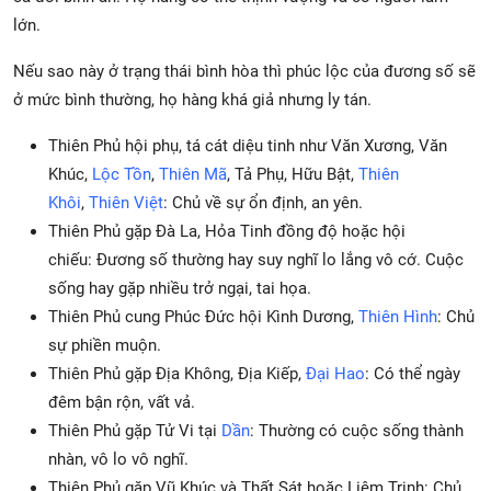
lớn.
Nếu sao này ở trạng thái bình hòa thì phúc lộc của đương số sẽ
ở mức bình thường, họ hàng khá giả nhưng ly tán.
Thiên Phủ hội phụ, tá cát diệu tinh như Văn Xương, Văn
Khúc,
Lộc Tồn
,
Thiên Mã
, Tả Phụ, Hữu Bật,
Thiên
Khôi
,
Thiên Việt
: Chủ về sự ổn định, an yên.
Thiên Phủ gặp Đà La, Hỏa Tinh đồng độ hoặc hội
chiếu: Đương số thường hay suy nghĩ lo lắng vô cớ. Cuộc
sống hay gặp nhiều trở ngại, tai họa.
Thiên Phủ cung Phúc Đức hội Kình Dương,
Thiên Hình
: Chủ
sự phiền muộn.
Thiên Phủ gặp Địa Không, Địa Kiếp,
Đại Hao
: Có thể ngày
đêm bận rộn, vất vả.
Thiên Phủ gặp Tử Vi tại
Dần
: Thường có cuộc sống thành
nhàn, vô lo vô nghĩ.
Thiên Phủ gặp Vũ Khúc và Thất Sát hoặc Liêm Trinh: Chủ