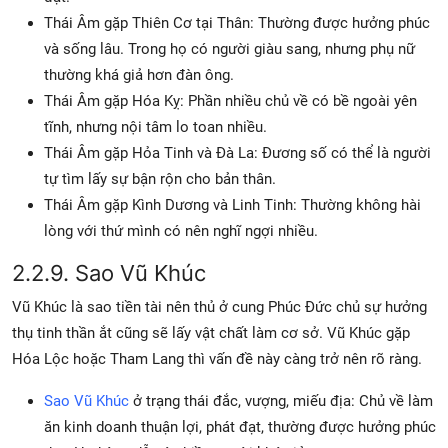
Thái Âm gặp Thiên Cơ tại Thân: Thường được hưởng phúc
và sống lâu. Trong họ có người giàu sang, nhưng phụ nữ
thường khá giả hơn đàn ông.
Thái Âm gặp Hóa Kỵ: Phần nhiều chủ về có bề ngoài yên
tĩnh, nhưng nội tâm lo toan nhiều.
Thái Âm gặp Hỏa Tinh và Đà La: Đương số có thể là người
tự tìm lấy sự bận rộn cho bản thân.
Thái Âm gặp Kình Dương và Linh Tinh: Thường không hài
lòng với thứ mình có nên nghĩ ngợi nhiều.
2.2.9. Sao Vũ Khúc
Vũ Khúc là sao tiền tài nên thủ ở cung Phúc Đức chủ sự hưởng
thụ tinh thần ắt cũng sẽ lấy vật chất làm cơ sở. Vũ Khúc gặp
Hóa Lộc hoặc Tham Lang thì vấn đề này càng trở nên rõ ràng.
Sao Vũ Khúc
ở trạng thái đắc, vượng, miếu địa: Chủ về làm
ăn kinh doanh thuận lợi, phát đạt, thường được hưởng phúc