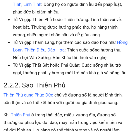
Tinh
,
Linh Tinh
: Dòng họ có người dính líu đến pháp luật,
phúc đức bị giảm nhiều.
Tử Vi gặp Thiên Phủ hoặc Thiên Tướng: Tinh thần vui vẻ,
hoạt bát. Thường được hưởng phúc thọ, họ hàng thịnh
vượng, nhiều người nhân hậu và dễ giàu sang.
Tử Vi gặp Tham Lang, hội thêm các sao đào hoa như
Hồng
Loan
,
Thiên Diêu
,
Đào Hoa
: Thích cuộc sống hưởng thụ.
Nếu hội Văn Xương, Văn Khúc thì thích văn nghệ.
Tử Vi gặp Thất Sát hoặc Phá Quân: Cuộc sống nhiều trở
ngại, thường phải ly hương mới trở nên khá giả và sống lâu.
2.2.2. Sao Thiên Phủ
Thiên Phủ cung Phúc Đức
chủ về đương số là người bình tĩnh,
cẩn thận và có thể kết hôn với người có gia đình giàu sang.
Khi
Thiên Phủ
ở trạng thái đắc, miếu, vượng địa, đương số
thường có phúc lộc dồi dào, may mắn trong việc kiếm tiền và
cả đời bình an. Họ hàng có thể thịnh vượng và có người làm